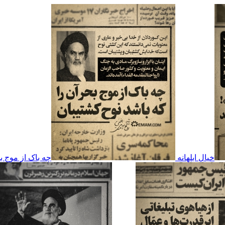
خیال ابلهانه
چه باک از موج ب