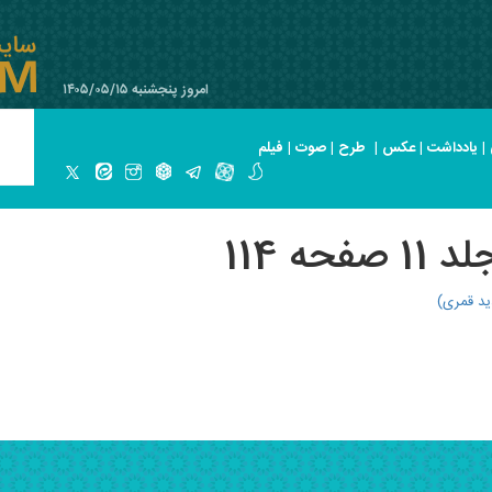
امروز پنجشنبه ۱۴۰۵/۰۵/۱۵
|
یادداشت
|
عکس
|
طرح
|
صوت
|
فیلم
ه 114
ید قمری)