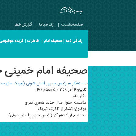
صفحه‌نخست
|
ارتباط‌با‌ما
|
گزارش‌خطا
زندگی نامه
|
صحیفه امام
|
خاطرات
|
گزیده موضوعی
صحیفه امام خمینی جلد 11 صفح
نامه تشکر به رئیس جمهور آلمان شرقی (تبریک سال جد
تاریخ: ۴ آذر ۱۳۵۸/ ۵ محرّم ۱۴۰۰
مکان: قم
مناسبت: حلول سال جدید هجری قمری
موضوع: تشکر از تلگراف تبریک
مخاطب: اریک هونْکر (رئیس جمهور آلمان شرقی)