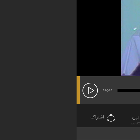
00:00
یین
اشتراک