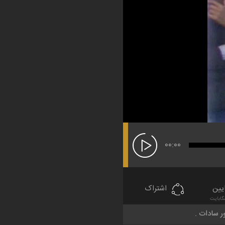
00:00
یین
اشتراک
ور سادات