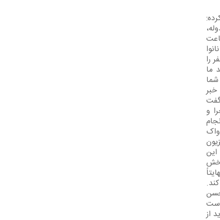
رده:
له،
اعت
انوا
ر را
د ما
 شما
خبر
گفت
ا و
جام
واک
زیون
این
پخش
یتاً
کند.
حسن
است
د از