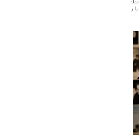
مله
 را