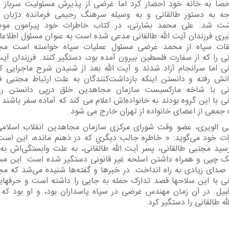
صا به خانه خود احضار کرد اما غرضی از پذیرش مسئولیت سرباز ز
جه به دستور طالقانی و به وسیله سرهنگ رحیمی فرمانده دژبان م
اشت شد. علی محمد بشارتی، در کتاب خاطرات خود پیرامون مو
ری فرزندان آیت الله طالقانی مدعی شده است به عنوان مسئول اطلاعا
قات سپاه از محمد غرضی مسئول عملیات سپاه خواسته است مج
نی را که از سفارت فلسطین بیرون آمده بود، دستگیر کنند. فرزندان آیت‌
نی اما سرانجام آزاد شدند و آیت الله بعد از شنیدن شرح ماجرایی که
انش رفته و دانستن اینکه بازداشت‌کنندگان به علت ارتباط مجتبی فر
انی با شاخه مارکسیست سازمان مجاهدین خلق درپی دانستن رو
نی با این گروه بودند به خانواده‌اش اعلام می کند که آماده سفر باشند 
 جمعی از اعضای خانواده از تهران خارج می شود.
 الویری، عضو وقت شورای مرکزی سازمان مجاهدین انقلاب اسلامی
ت خود می‌گوید: « ﺧﺎﻃﺮه ﺟﺎﻟﺐ ﺩﻳﮕﺮﻱ ﻛﻪ ﺩﺭ ﺫﻫﻨﻢ ﻣﺎﻧﺪﻩ، ﺍﻳﻦ ﺍﺳﺖ
ﺳﻴﺪ مجتبی طالقانی، ﭘﺴﺮ ﺁﻳﺖ ﺍﷲ ﻃﺎﻟﻘﺎنی، ﺑﻪ ﻋﻠﺖ ﻭﺍبستگیﺍﺵ ﺑﻪ
 چپی ﻭ ﻫﻤﺮﺍﻩ ﺩﺍﺷﺘﻦ ﺍﺳﻠﺤﻪ ﻏﻴﺮ ﻗﺎﻧﻮنی ﺩﺳﺘﮕﻴﺮ ﺷﺪﻩ ﺍﺳﺖ. ﺍﻳﻦ ﻣﺴﺄ
ﺻﺪﺍی ﺯﻳﺎﺩی ﺑﻪ ﺭﺍﻩ ﺍﻧﺪﺍﺧﺖ. ﺩﺭ ﺧﺒﺮﻫﺎ ﻭ ﮔﻔﺘﻪ‌ﻫﺎ ﺷﻨﻴﺪﻩ میﺷﺪ ﻛﻪ مج
نی ﺑﺎ ﺍﻳﻦ ﺳﻼﺣﻬﺎ ﻗﺼﺪ ﺗﺪﺍﺭک ﺣﻤﻠﻪ ﺑه ﺟﺎیی ﺭﺍ ﺩﺍﺷﺘﻪ ﺍﺳﺖ ﻭ ﺣﺮﻓﻬﺎیی
ﺒﻴﻞ. ﺩﺭ ﺁﻥ ﺯﻣﺎﻥ ﻣﻬﻨﺪﺱ ﻏﺮضی ﺩﺭ ﺳﭙﺎﻩ ﭘﺎﺳﺪﺍﺭﺍﻥ ﺑﻮﺩ، ﻭ ﺍﻭ ﺑﻮﺩ ﻛﻪ 
 ﻃﺎﻟﻘﺎنی ﺭﺍ ﺩﺳﺘﮕﻴﺮ ﻛﺮﺩ.