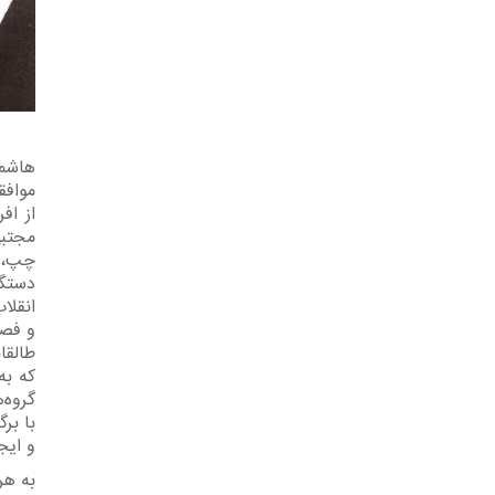
هاشمی
از اف
‎‏انق
و‏ ‎
و ایجاد ت
به هر