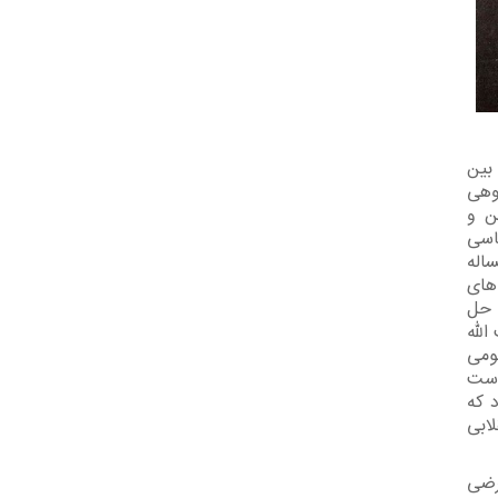
بین
دسرانه گروهی
سن و
ا‏‎ ‎‏گروه‌های سیاسی
 و نارضایتی را به همراه آورد. هر چند که اصل‏‎ ‎‏مساله
، حل
للّه
لومی
 دست
اد که
نقلابی
رضی