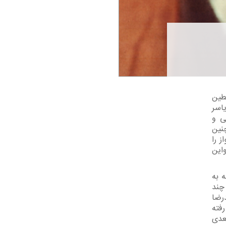
لسطین
یاسر
ی و
چنین
ز را
این
 به
چند
رضا
رفته
عدی