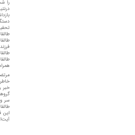
را شخ
درنتی
بازد
دستگی
تحقی
طالقا
طالقا
فرزند
طالق
طالقا
همراه
مرتضی
خاطرا
ﺧﺒﺮ ﺭ
ﮔﺮﻭهک
ﺳﺮ ﻭ 
طالقا
ﺍﻳﻦ ﻗ
ﺁﻳﺖﺍﷲ