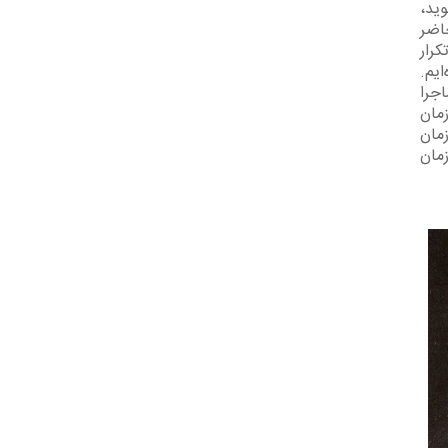
ید،
حاضر
رار
ایم.
اجرا
مان
مان
زمان