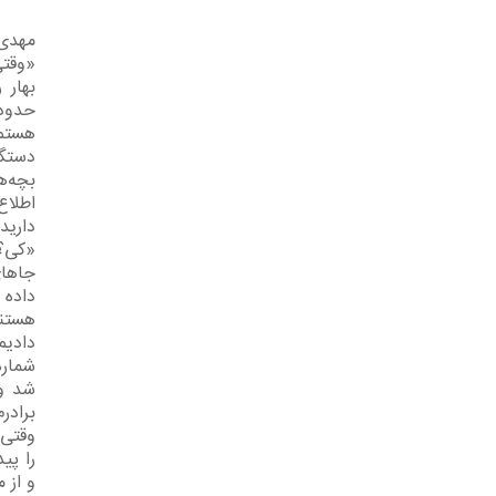
مهدی 
«وقتی
بهار 
هستم.
دستگی
بچه‌ه
اطلاع
دارید
«کی؟»
جاهای
داده 
هستند 
دادیم
شماره
شد و 
برادر
وقتی 
را پی
و از 