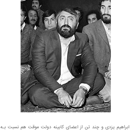
ﺍﺑﺮﺍﻫﻴﻢ ﻳﺰﺩی ﻭ ﭼﻨﺪ ﺗﻦ ﺍﺯ ﺍﻋﻀﺎی ﻛﺎبینه ﺩﻭﻟﺖ ﻣﻮﻗﺖ ﻫﻢ ﻧﺴﺒﺖ ﺑـﻪ 