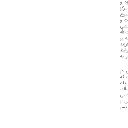
د و
رکز
ضوع
ت و
تبی
الله
 بر
زند
ابط
و به
 در
 ﻛﻪ
 ﻳﻚ
ﻟﻪ،
تبی
 ﺍﺯ
ﭘﺴﺮ