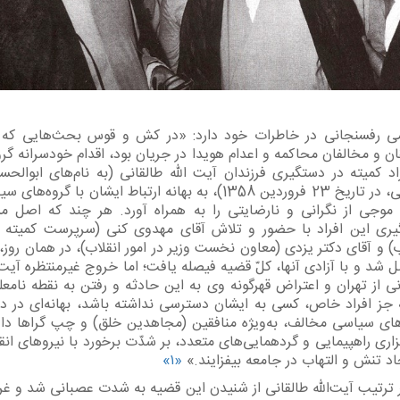
 رفسنجانی در خاطرات خود دارد: «‏‏در کش و قوس بحث‌هایی که 
موافقان و مخالفان محاکمه و اعدام هویدا در جریان‏‎ ‎‏بود، اقدام خو
راد کمیته در دستگیری فرزندان آیت اللّه طالقانی (به نام‌های ابوالح
مجتبی، در تاریخ 23 فروردین 1358)، به بهانه ارتباط ایشان ب
چپ، موجی از نگرانی
لاب) و آقای دکتر یزدی (معاون نخست وزیر در امور انقلاب)، در همان روز
‎‏فصل شد و با آزادی آنها، کلّ قضیه فیصله یافت؛ اما خروج غیرمنتظره آیت ا
طالقانی از‏‎ ‎‏تهران و اعتراض قهرگونه وی به این حادثه و رفتن به نقطه نامع
که به جز افراد‏‎ ‎‏خاص، کسی به ایشان دسترسی نداشته باشد، بهانه‌ای در
گروه‌های سیاسی‏‎ ‎‏مخالف، به‌ویژه منافقین (مجاهدین خلق) و چپ گراها د
با برگزاری راهپیمایی و‏‎ ‎‏گردهمایی‌های متعدد، بر شدّت برخورد با نیروهای ا
نش و التهاب در‏‎ ‎‏جامعه بیفزایند.‏»
«۱»
 ترتیب آیت‌الله طالقانی از شنیدن این قضیه به شدت عصبانی شد و غ