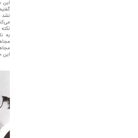
این م
گفتیم 
نشد ا
می‌کن
نکته 
به ن
مجاهد
مجاهد
این ح