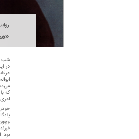
روایت
«مخ
در ای
عرفات
ابوال
می‌ده
که با
امری 
خودرو
پادگا
وچون 
فرزند
بود ا