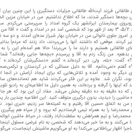
طالقانی فرزند آیت‌الله طالقانی جزئیات دستگیری را این چنین بیان ک
 بچه‌ها دستگیر شدند، ما که اطلاع نداشتیم. من در خیابان مزین الدو
روبروی بیمارستان ایرانشهر یک گروه امداد را سرپرستی می‌کردم. س
حدود 5/2، 3 بعد از ظهر بود که شخصی آمد دم در امداد و گفت « آقا! من ن
 امروز جلوی نانوائی من در خیابان بهار شیراز عده‌ای آمدند و دو سه نف
ر کردند. موقعی که داشتند آنها را می‌بردند، داد زدند که مردم! بدانی
ای طالقانی هستیم و دارند ما را می‌برند! حالا هم آمده‌ام این را به
 بدهم». من زنگ زدم به آقا و پرسیدم «بچه‌ها جایی رفته‌اند؟ شما 
؟» گفت: «بله، ولی دیر کرده‌اند.» گفتم «دستگیرشان کرده‌اند.» 
 گفتم «نمی‌دانم». آقا به دلیل مسائلی که در کردستان و ترکمن‌صحر
 دیگر به وجود آمده و تلاش‌هایی که برای ایجاد آرامش در آنجا ان
بود، نگران شد. علاوه بر این فکر می‌کردند شاید هم ته‌مانده‌های سا
که اینها را گرفته و برده‌اند، به همین دلیل ما اطلاعیه‌ای به رادیو تلوی
 که ده دقیقه به ده دقیقه پخش می‌شد. مفاد آن این بود که هر جا 
 ماشین را دیدید، بدون درگیری متوقف کنید. این اطلاعیه چندین بار 
من به اتفاق حسین آقا رفتیم و به کمیته‌ها سر زدیم، خبری نبود. نها
م محمدرضا را به همراه تیمی فرستادیم که برود و از سپاه هم پیگیری 
محمدرضا و تیم همراهش به سلطنت‌آباد رفتند، در حیاط ماشین ابوال
دا می‌کنند و به ما خبر می‌دهند که شخصی به نام غرضی مسئول اینج
ماجرا اظهار بی‌اطلاعی می‌کند! به او می‌گوییم ماشینش اینجاست، می‌گوی