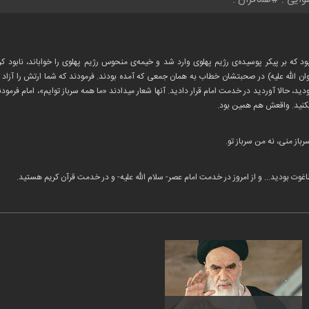
 که بر پیکر پوسیده‌ی رژیم پهلوی وارد شد و خیمه‌ی منحوس رژیم پهلوی را خواباند، نابود کر
رضوان الله علیه) در صحبتشان خطاب به همان جمعی که آمده بودند. فرمودند که شما ارتش را آزا
د، حالا آوردید در خدمت امام قرار دادید. آنها شعار میدادند «ما همه سرباز توایم»، امام فرمودند
یکنید. واقعش هم همین بود.
رباز منی، نه من سرباز تو.
غوت بودید... و از امروز در خدمت امام عصر- سلام الله علیه- و در خدمت قرآن کریم هستید.