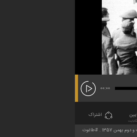
00:00
یین
اشتراک
 دوم بهمن 1357
طاغوت