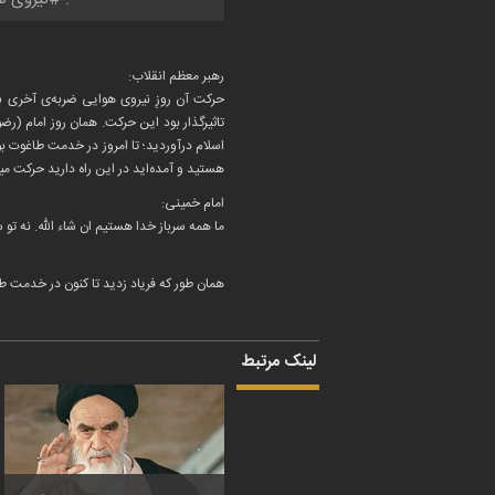
رهبر معظم انقلاب:
حرکت آن روزِ نیروی هوایی ضربه‌ی آخری بود
تاثیرگذار بود این حرکت. همان روز امام (
اسلام درآوردید؛ تا امروز در خدمت طاغوت بودی
هستید و آمده‌اید در این راه دارید حرکت م
امام خمینی:
ما همه سرباز خدا هستیم ان شاء الله. نه تو س
همان طور که فریاد زدید تا کنون در خدمت طا
لینک مرتبط