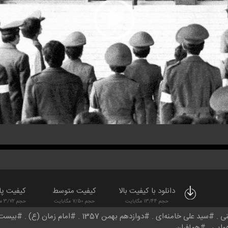
دانلود با کیفیت بالا
کیفیت متوسط
کیفیت پا
حجم 13/44 مگابایت
حجم 7/50 مگابایت
حجم 3/72 مگابایت
نی
سید علی خامنه‌ای
دوازدهم بهمن 1357
امام زمان (ع)
بیست و
وایی
همافران