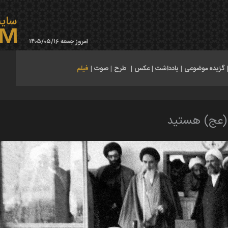
امروز جمعه ۱۴۰۵/۰۵/۱۶
گزیده موضوعی
|
یادداشت
|
عکس
|
طرح
|
صوت
|
فیلم
ن (عج) هستید