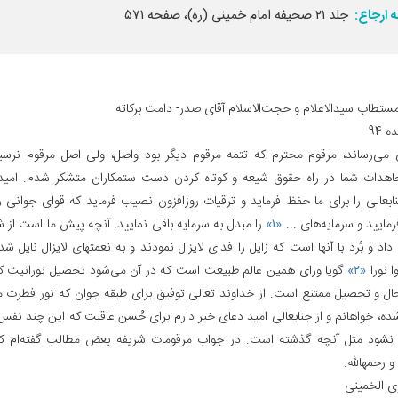
 ارجاع:
جلد ۲۱ صحیفه امام خمینی (ره)، صفحه ۵۷۱
طاب سیدالاعلام و حجت‌الاسلام آقای صدر- دامت برکاته‌
می‌رساند، مرقوم محترم که تتمه مرقوم دیگر بود واصل، ولی اصل مرقوم نرسی
جاهدات شما در راه حقوق شیعه و کوتاه کردن دست ستمکاران متشکر شدم. امی
نابعالی را برای ما حفظ فرماید و ترقیات روزافزون نصیب فرماید که قوای جوانی ر
مایید و سرمایه‌های ...
«۱»
را مبدل به سرمایه باقی نمایید. آنچه پیش ما است از 
 و بُرد با آنها است که زایل را فدای لایزال نمودند و به نعمتهای لایزال نایل شد
ا نورا
«۲»
گویا ورای همین عالم طبیعت است که در آن می‌شود تحصیل نورانیت کرد
ال و تحصیل ممتنع است. از خداوند تعالی توفیق برای طبقه جوان که نور فطرت مث
ده، خواهانم و از جنابعالی امید دعای خیر دارم برای حُسن عاقبت که این چند نف
نشود مثل آنچه گذشته است. در جواب مرقومات شریفه بعض مطالب گفته‌ام که
و رحمهالله.
وی الخمینی‌