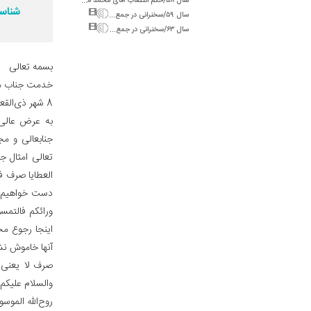
شناسه
س
ال ۵۹/سخنرانی در جمع اعضای کنگره آزادی قدس (بازگشت به اسلام واقعی)
س
ال ۶۳/سخنرانی در جمع مقامات کشوری و لشکری (موانع تشکیل حکومت اسلامی توسط ائمه)
بسمه تعالی‌
خدمت جناب مست
8 شهر ذی‌القعده 94
به عرض عالی 
جنابعالی و م
تعالی امثال ج
العطایا صرف فر
دست خواهیم داد
ورائکم فالتمسو
اینجا رجوع مح
آنها خاموش نش
صرف لا یعنی 
والسلام علیکم 
روح‌الله الموس