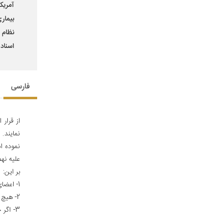
آمریک
بیمار
نظام 
اسناد ان
فارسی
از قرار 
نمایند.
»
نموده ا
علیه نه
بر این:
1- اعضای شورای انقلاب اسلامی به هیچ وجه نباید با آنان ملاقات نمایند.
2- هیچ یک از مقامات مسئول حق ملاقات با آنان را ندارند.
3- اگر