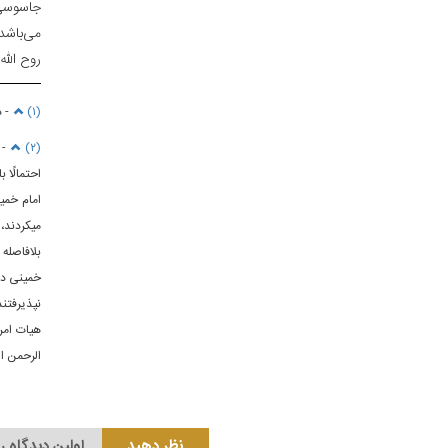
جاسوسی 
می‌باشد
روح الله
(۱)
- در صح
(۲)
- 
احتمالًا
امام خمین
می‏کردند،
بلافاصله
خمینی در 
نپذیرفتن
هیات امری
الرحمن الر
نظر دهید
اولین دیدگاه ر