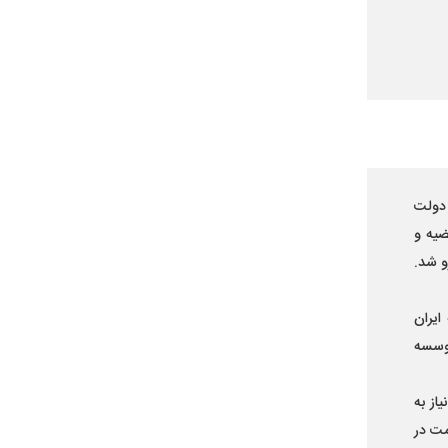
 دولت
ضیه و
و شد.
ایران
موسسه
نیاز به
مت در