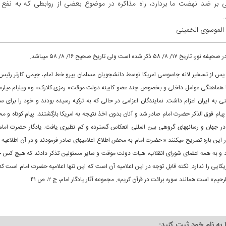
بر ضد نهضت ما بردارد، راه مذاکره در موضوع بعضی از روابطی که به نفع
.
 الموسوی الخمینی‌
یفه نور، تاریخ ۱۷/ ۸/ ۵۸ ذکر شده است ولی تاریخ صحیح ۱۶/ ۸/ ۵۸ می‏باشد.
پس از تسخیر لانه جاسوسی امریکا توسط دانشجویان مسلمان پیرو خط امام، جیمی کارتر رئیس 
 با هماهنگی عوامل داخلی و بخصوص چند عضو کابینه دولت موقت« رمزی کلارک» و« ویلیام میلر» را
ی به ایران اعزام داشت. نمایندگان اعزامی در حالی که به ترکیه رسیده بودند و خود را برای سف
 پیام فوق الذکر حضرت امام صادر شد و آنان بدون اخذ نتیجه به امریکا بازگشتند. پیام کوتاه و
 در جهان و رسانه‏های گروهی بین المللی انعکاس گسترده و کم نظیری یافت. یادگار حضرت اما
این باره تصریح می‏کنند:« حضرت امام به محض اطلاع اعلامیه‏ای صادر فرمودند و در آن اطلاعیه 
د و به همه اعضای شورای انقلاب، هیات دولت موقت و سایر مسئولین تذکر دادند که هیچ کس ح
کایی را ندارد. نکته قابل توجه در این اعلامیه آن است که این تنها اعلامیه حضرت امام است که 
حیم» است همانند سوره برائت در قرآن کریم». مجموعه آثار یادگار امام، ج ۲، ص ۴۱
ا به نام خود ثبت کنید: