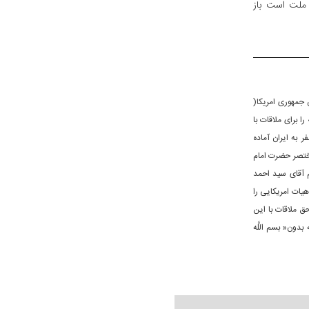
 ملت است باز
جمهوری امریکا(
 برای ملاقات با
ر به ایران آماده
 مختصر حضرت امام
م آقای سید احمد
هیات امریکایی را
ق ملاقات با این
بدون« بسم اللَّه