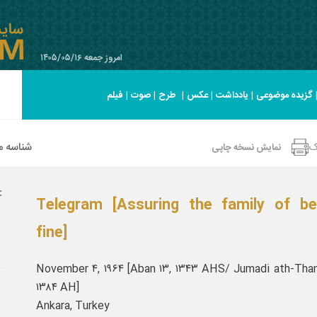
امروز جمعه ۱۴۰۵/۰۵/۱۶
گزیده موضوعی
|
یادداشت
|
عکس
|
طرح
|
صوت
|
فیلم
ک
شناسه 
نمایش نسخه چاپی
عنوان
Telegram [Assuring the family of be
fine]
November ۴, ۱۹۶۴ [Aban ۱۳, ۱۳۴۳ AHS/ Jumadi ath-Thani
تا
۱۳۸۴ AH]
Ankara, Turkey
مک