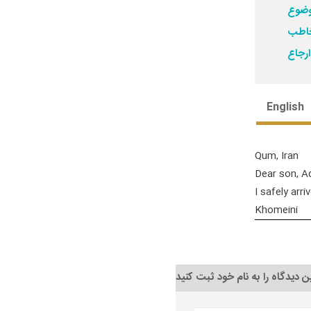
English
Qum, Iran
Dear son, A
I safely arr
Khomeini