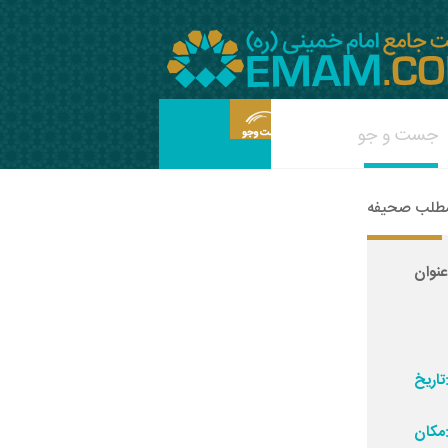
مطلب صحیفه
:
ریخ:
ان: