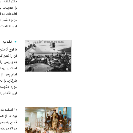
دکتر گفته بو
را مصیبت بار
اطلاعات به ا
مواجه شد. ش
این اتفاقات 
انقلاب
با اوج گرفتن
آن را قطع کر
به پاریس رفت
اسلامی پردا
بازرگان، را 
این اقدام ب
۱۰ اسفندماه
قاطع به جمه
در ۲۹ د