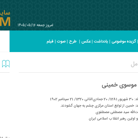
امروز جمعه ۱۴۰۵/۰۵/۱۶
گزیده موضوعی
|
یادداشت
|
عکس
|
طرح
|
صوت
|
فیلم
امل
ه موسوی خمینی
1/ 21 سپتامبر 1902
: خمین از توابع استان مرکزى چشم به جهان گشودند.
یت‌الله سید مصطفی مصطفوی
ولین رهبر انقلاب اسلامی ایران