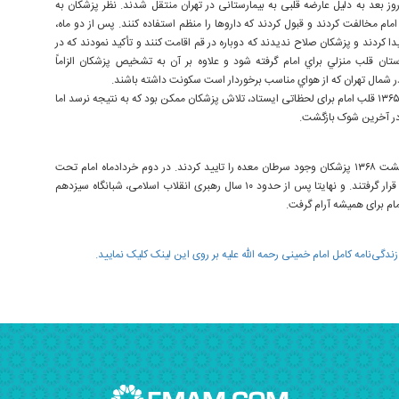
وز بعد به دلیل عارضه قلبی به بیمارستانی در تهران منتقل شدند. نظر پزشکان به
مام مخالفت کردند و قبول کردند که داروها را منظم استفاده کنند. پس از دو ماه،
يدا كردند و پزشكان صلاح نديدند كه دوباره در قم اقامت كنند و تأكيد نمودند كه در
ستان قلب منزلي براي امام گرفته شود و علاوه بر آن به تشخيص پزشكان الزاماً
 شمال تهران كه از هواي مناسب برخوردار است سكونت داشته باشند.
در فروردین ۱۳۶۵ قلب امام برای لحظاتی ایستاد، تلاش پزشکان ممکن بود که به نتیجه نرسد اما
در آخرین شوک بازگشت.
در ۲۸ اردیبهشت ۱۳۶۸ پزشکان وجود سرطان معده را تایید کردند. در دوم خردادماه امام تحت
عمل جراحّی قرار گرفتند. و نهایتا پس از حدود ۱۰ سال رهبری انقلاب اسلامی، شبانگاه سیزدهم
ام برای همیشه آرام گرفت.
زندگی‌نامه کامل امام خمینی رحمه الله علیه بر روی این لینک کلیک نمایید.