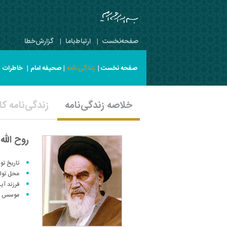
صفحه‌نخست
|
ارتباط‌با‌ما
|
گزارش‌خطا
صفحه نخست |
زندگی نامه
|
صحیفه امام
|
خاطرات
|
خلاصه زندگی‌نامه
زندگی‌نامه ک
روح الل
تاریخ تولد: 30 شهریور 1281/ 20 جمادی‌الثانی 320
محل تولد
فرزند آ
موسس و ا