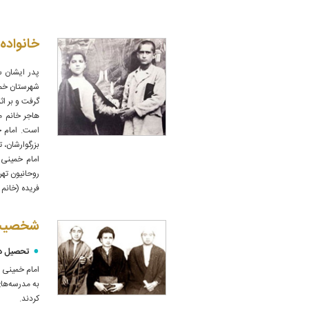
خانواده
گرفت و بر اث
هاجر خانم ما
است. امام خ
بزرگوارشان، ت
روحانیون ته
فریده (خانم 
شخصیت 
تحصیل د
امام خمینی د
به مدرسه‌های
کردند.