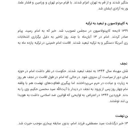
یر شدند و از قم به تهران اعزام شدند. با قیام مردم تهران و ورامین و فشار علما،
 به آزادی ایشان شد.
 کاپیتولاسیون و تبعید به ترکیه
۲۱ مهرماه ۱۳۴۳ لایحه کاپیتولاسیون در مجلس تصویب شد. خبر که به امام رسید، پیام
هشدارآمیز صادر کردند. امام در ۱۳ آبان‌ماه با چند روز تاخیر به دلیل برگزاری انتخابات
 آمریکا دستگیر و به ترکیه تبعید شدند. اقامت امام خمینی در ترکیه یازده ماه به
 نجف
امام و فرزندشان مهرماه سال ۱۳۴۴ به نجف تبعید شدند. حکومت در نظر داشت امام در حوزه
ای دور از سیاست آن منزوی شود. در حالی که امام در طول اقامت در نجف هر روز
زیارت و عبادت در حرم می‌پرداختند اما پیگیری فعالیّت‌های نهضت هم با وقفه‌
مام چهار روز پس از ورود به نجف در دیدار با آیت‌الله سید محسن حکیم، وی را به
قیام فرا خواندند. فروردین ۱۳۴۶ در اعتراض به لوایحی که قوانین ضد اسلامی داشت به هویدا
حن تند نوشتند.
تن نهضت
اول آبان ۱۳۵۶ خبر درگذشت سید مصطفی، فرزند امام، بدون سابقه بیماری موجب حیرت شد.