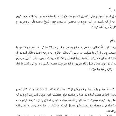
 اراک
ل ۱۳۳۹ ه.ق امام خمینی برای تکمیل تحصیلات خود به واسطه حضور آیت‌الله عبدالکریم
به اراک رفتند. در این دوره در محضر اساتیدی چون شیخ محمدعلی بروجردی و
ایگانی تلمّذ کردند.
 قم
همزمان با عزیمت آیت‌الله حائری به قم، امام نیز به قم رفتند و در ۲۵ سالگی سطوح عالیه حوزه را
نیدند. پس از آن با شرکت در درس آیت‌الله حائری به درجه اجتهاد نائل آمدند. از
اتید امام آن که بیش از همه روح ایشان را اشباع می‌کرد، درس عرفان نظری مرحوم
آبادی بود. شش سال، گاه هر روز و گاه هر چند هفته یکبار، نزد او می‌رفتند تا کنار
عرفان را نیز بیاموزدند.
امام تدریس کتب فلسفی را در حالی که بیش از ۲۷ سال نداشتند، آغاز کردند و در کنار درس
ریس اخلاق همت گماردند. عمّال رضاشاه برای تعطیلی این درس فشار می‌آوردند که
مام به نتیجه نرسیدند اما ناچار شدند برنامه درس اخلاق را از مدرسه فیضیه به
لاصادق در منطقه دوردست شهر منتقل کردند. در کنار این‌ها به تدریس دروس فقه
رداختند.