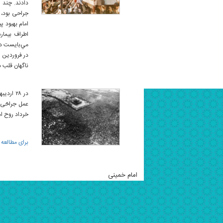
دادند. چند ر
جراحی بود، ا
امام بهبود پ
اطراف بيمار
مي‌بايست در
ناگهان قلب 
خرداد روح ام
برای مطالعه 
امام خمینی