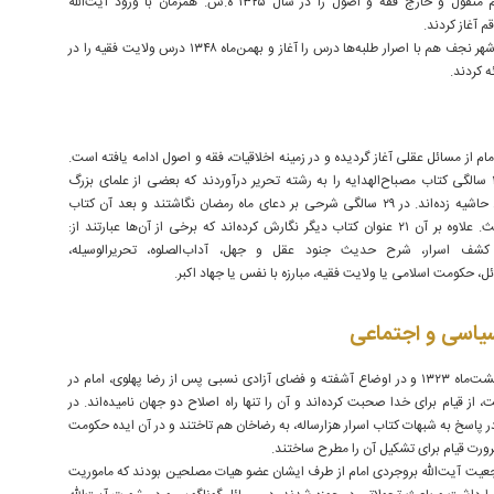
تدریس علوم منقول و خارج فقه و اصول را در سال ۱۳۲۵ ه.ش. همزمان با ورود آیت‌الله
م آغاز کردند.
در تبعید در شهر نجف هم با اصرار طلبه‌ها درس را آغاز و بهمن‌ماه ۱۳۴۸ درس ولایت فقیه را در
مام از مسائل عقلی آغاز گردیده و در زمینه اخلاقیات، فقه و اصول ادامه یافته است.
در حدود ۲۷ سالگی کتاب مصباح‌الهدایه را به رشته تحریر درآوردند که بعضی از علمای بزرگ
معاصر بر آن حاشیه زده‌اند. در ۲۹ سالگی شرحی بر دعای ماه رمضان نگاشتند و بعد آن کتاب
اربعین حدیث. علاوه بر آن ۲۱ عنوان کتاب دیگر نگارش کرده‌اند که برخی از آن‌ها عبارتند از:
ه کشف اسرار، شرح حدیث جنود عقل و جهل، آداب‌الصلوه، تحریرالوسیله،
ل، حکومت اسلامی یا ولایت فقیه، مبارزه با نفس یا جهاد اکبر.
اسی و اجتماعی
در ۱۵ اردیبهشت‌ماه ۱۳۲۳ و در اوضاع آشفته و فضای آزادی نسبی پس از رضا پهلوی، امام در
، از قیام برای خدا صحبت کرده‌اند و آن را تنها راه اصلاح دو جهان نامیده‌اند. در
 پاسخ به شبهات کتاب اسرار هزارساله، به رضاخان هم تاختند و در آن ایده حکومت
ورت قیام برای تشکیل آن را مطرح ساختند.
جعیت آیت‌الله بروجردی امام از طرف ایشان عضو هیات مصلحین بودند که ماموریت