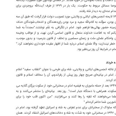
را داشت و باعث تحولاتی در حوزه شدند. در مسائل گوناگون مورد مشورت آیت‌الله
بودند، مخصوصا مسائل مربوط به حکومت. یک بار در ۱۳۲۹ از طرف آیت‌الله بروجردی برای
دام عده‌ای به دیدار شاه رفتند.
در مهرماه ۱۳۴۱ لایحه انجمن‌های ایالتی و ولایتی مورد تصویب دولت قرار گرفت که طبق آن سه
بودن، سوگند به کلام‌الله مجید و مرد بودن رای‌دهندگان و انتخاب‌شوندگان حذف
مینه حضور بهائی‌ها فراهم شود. امام در تلگرافی به عَلَم نوشتند:"مجدداً به شما
م که به اطاعت خداوند متعال و قانون اساسی گردن نهید، و از عواقب وخیمه
ن واحکام علمای ملت و زعمای مسلمین و تخلف از قانون بترسید؛ و بدون موجب،
خطر نیندازید؛ والّا علمای اسلام درباره شما از اظهار عقیده خودداری نخواهند کرد."
ام در شرایط آن روز بی‌نظیر بود.
ده خرداد
غائله انجمن‌های ایالتی و ولایتی، شاه برای طرحی با عنوان "انقلاب سفید" اعلام
. امام در بیانیه‌ای صریح چهار روز پیش از رفراندوم، آن را مخالف اسلام و قانون
د کردند.
در فروردین ۱۳۴۲ بعد از حمله ماموران به فیضیه امام در سخنرانی خود از سکوت بزرگان گلایه می
 سکوت، همراهی با دستگاه جبار است". روز بعد بیانیه‌ای را منتشر می‌کنند و به
ما می‌خواهند که تقیّه را رها کنند و می‌افزایند: "من اکنون قلب خود را برای
امورین شما حاضر کرده‌ام."
 ساواک از سخنرانان برای عدم تعرّض به شاه و اسرائیل تعهّد گرفته بود، امام در
عاشورای سال ۱۳۴۲ در سخنرانی خود به شدّت به شاه و دخالت‌های اسرائیل انتقاد کردند. همان