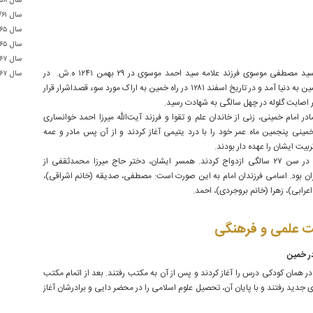
سال ۵۸/پیام به مسلمین ایران و جهان درباره انتخاب «روز قدس»
سال ۶۷/پیام تشکر به رئیس دولت امارات (تبریک سال جدید قمری)
پدر ایشان سید مصطفی موسوی فرزند علامه سید احمد موسوی در ۲۹ بهمن ۱۲۴۱ ه.ش. در
سال ۶۷/پیام تشکر به نایب رئیس دولت امارات (تبریک سال جدید قمری)
شهرستان خمین به دنیا آمد و در تاریخ اسفند ۱۲۸۱ در راه خمین به اراک مورد سوء قصداشرار قرار
ر اصابت گلوله در چهل سالگی به شهادت رسید.
در امام خمینی، زنی از خاندان علم و تقوا و فرزند آیت‌الله میرزا احمد خوانساری
مینی پنجمین ماه عمر خود را با درد یتیمی آغاز کردند و از آن پس مادر و عمه
ربیت ایشان را عهده دار بودند.
امام خمینی در سن ۲۷ سالگی ازدواج کردند. همسر ایشان، دختر حاج میرزا محمدثقفی از
ران بود. اسامی فرزندان امام به این صورت است: مصطفی، صدیقه (خانم اشراقی)،
اعرابی)، زهرا (خانم بروجردی)، احمد.
علمی و فرهنگی
ر خمین
ر همان کودکی درس را آغاز کردند و پس از آن به مکتب رفتند. بعد از اتمام مکتب
 جدید رفتند و با پایان آن، تحصیل علوم اسلامی را در محضر دایی و برادرشان آغاز