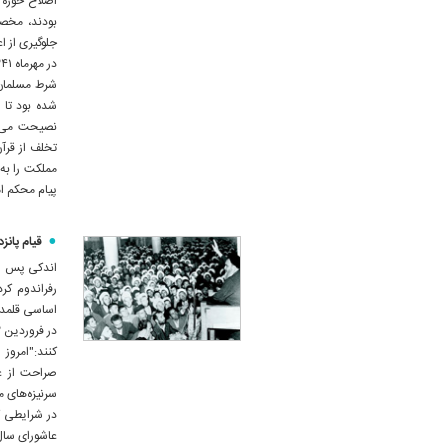
اصلاح حوزه 
جلوگیری از اع
شرط مسلمان 
شده بود تا ز
نصیحت می‌کن
تخلف از قرآ
مملکت را به 
پیام محکم ام
قیام پانز
اندکی پس از 
رفراندوم کرد
اساسی قلمدا
کنند:"امروز
صراحت از عل
سرنیزه‌های م
در شرایطی که