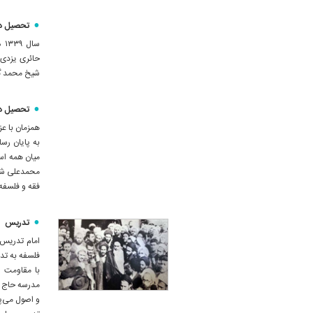
تحصیل در
سا
حائری یزدی 
شیخ محمد گلپ
تحصیل در
به پایان رسا
میان همه اس
محمدعلی شاه‌
فقه و فلسفه، 
تدریس
فلسفه به تد
با مقاومت ا
مدرسه حاج م
و اصول می‌پ