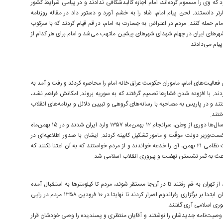
د که وی را مسموم کرده‌اند، امام اجازه کالبدشکافی ندادند و در پیامی شرایط کشور
تر دانستند. لحن پیام امام، شاه را به خشم آورد و دستور داد در مقاله روزنامه
مام حمله کنند. مردم در اعتراض به جسارت به امام، در قم قیام کردند که با سرکوب
هرهای ایران در چهلم شهدای شهرهای پیشین ملتهب می‌شد و امام برای هر کدام از
پیام می‌دادند.
 فعالیت‌های امام، ماموران حکومت عراق خانه امام را محاصره کردند و رفت و آمد به
دند. با افزوده شدن فشارها تصمیم گرفتند که به سوریه بروند. امکانش فراهم نشد،
ند و در پاریس به مصاحبه با رسانه‌های گروهی و تبیین دلائل و برنامه‌های انقلاب
ختند.
امام پس از سال‌ها دوری از وطن، سرانجام ۱۲ بهمن‌ماه ۱۳۵۷ وارد ایران شدند و در ۱۵ بهمن‌ماه
نخست‌وزیر دولت موقّت و مامور تشکیل کابینه کردند. ایشان با صدور اطلاعیه‌ای در
مورد حکومت نظامی ۲۱ بهمن، آن را خدعه خواندند و از مردم خواستند که به آن اعتنا نکنند که
اعث به ثمر نشستن نهضت و پیروزی انقلاب اسلامی شد.
، از تهران به قم رفتند تا در آن‌جا مستقر شوند، مردم تا کیلومترها به استقبال آمده
بودند. از همان ابتدا بر برگزاری رفراندوم اصرار کردند تا نهایتا در ۱۰ فرودین ۱۳۵۸ مردم در رایی
وری اسلامی آری گفتند.
ی‌ماه وصیت‌نامه جدیدشان را نوشتند و آقایان منتظری و پسندیده را وصی خودشان قرار