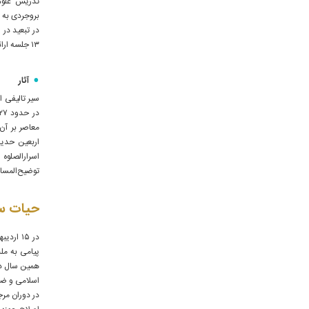
بروجردی به ق
۱۳ جلسه ارائه کردند.
آثار
سیر تالیفی ا
اسرارالصلو
توضیح‌المسائ
حیات سی
پیامی به ملت
همین سال در
اسلامی و ضر
در دوران مر