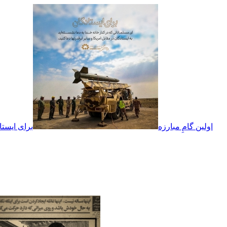
اولین گامِ مبارزه
برای ایستا