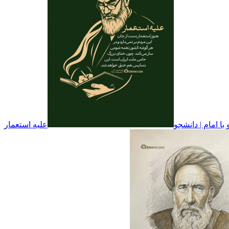
با امام | دانشجو
علیه استعمار