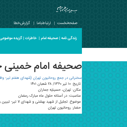
صفحه‌نخست
|
ارتباط‌با‌ما
|
گزارش‌خطا
زندگی نامه
|
صحیفه امام
|
خاطرات
|
گزیده موضوعی
صحیفه امام خمینی جلد 15 صف
سخنرانی در جمع روحانیون تهران (شهدای هفتم تیر- وظ
تاریخ: ۱۰ تیر ۱۳۶۰/ ۲۸ شعبان ۱۴۰۱
مکان: تهران، حسینیّه جماران
مناسبت: در آستانه حلول ماه مبارک رمضان
موضوع: تجلیل از شهید بهشتی و شهدای 7 تیر- تبیین وظایف روحانیون، مسئولان و ملت در مقطع کنونی
حضار: روحانیون تهران‌