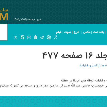
امروز جمعه ۱۴۰۵/۰۵/۱۶
|
یادداشت
|
عکس
|
طرح
|
صوت
|
فیلم
ه 477
‌ها (پاکسازی ادارات)
ادارات- توطئه‌های امریکا در منطقه
 خوزستان- جاسبی، عبد اللَّه (دبیر کل سازمان امور اداری و استخدامی کشور)- هیاتهای