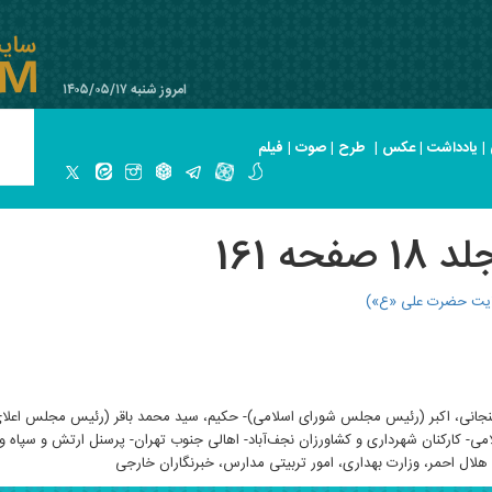
امروز شنبه ۱۴۰۵/۰۵/۱۷
|
یادداشت
|
عکس
|
طرح
|
صوت
|
فیلم
ه 161
لایت حضرت علی «ع»)
انی، اکبر (رئیس مجلس شورای اسلامی)- حکیم، سید محمد باقر (رئیس مجلس اعلای ان
اسلامی- کارکنان شهرداری و کشاورزان نجف‌آباد- اهالی جنوب تهران- پرسنل ارتش و سپاه
لال احمر، وزارت بهداری، امور تربیتی مدارس، خبرنگاران خارجی‌