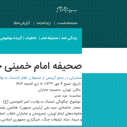
صفحه‌نخست
|
ارتباط‌با‌ما
|
گزارش‌خطا
زندگی نامه
|
صحیفه امام
|
خاطرات
|
گزیده موضوعی
صحیفه امام خمینی جلد 18 صفح
سخنرانی در جمع گروهی از مسئولان نظام (تمسک به و
تاریخ: صبح ۴ مهر ۱۳۶۲/ ۱۸ ذی الحجه ۱۴۰۳
مکان: تهران، حسینیه جماران
مناسبت: عید غدیر
موضوع: چگونگی تمسک به ولایت امیر المومنین (ع)
حضار: خامنه‌ای، سید علی (رئیس جمهور)- هاشمی رفسنج
خانواده‌های ایتام تهران، مجروحان و جانبازان انقلاب 
و سیما، ستاد تبلیغات جنگ، خبرگزاری جمهوری اسلامی، ه