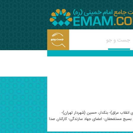
قلاب عراق)- بنکدار، حسین (شهردار تهران)-
 و بسیج مستضعفان- اعضای جهاد سازندگی- کارکنان صدا