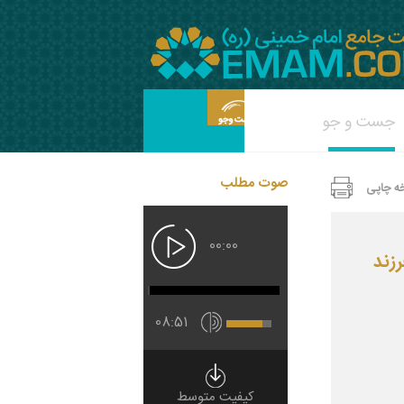
صوت مطلب
ه چاپی
00:00
زند
08:51
کیفیت متوسط