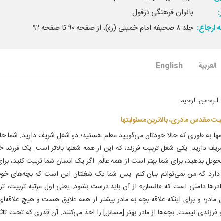
بانوان فرهنگی دزفول‌
 ارجاع:
جلد ۸ صحیفه امام خمینی (ره)، از صفحه ۹۰ تا صفحه ۹۲
العربیة
English
 الرحمن الرحیم‌
یت مقدس مادری، بالاترین مسئولیتها
مها به طوری که حالا خودتان می‌گویید معلم هستید؛ دو شغل شریف دارید. شما خان
ریف دارید. یکی شغل تربیت فرزند، که این از همه شغلها بالاتر است. یک فرزند خ
حویل بدهید، برای شما بهتر است از همه عالَم. اگر یک انسان شما تربیت کنید، برا
ارد که من نمی‌توانم بیان کنم. پس شما یک شغلتان این است که بچه‌های خوب
درها دامنی است که «انسان» از آن باید درست بشود. یعنی اول مرتبه تربیت، ت
مادر؛ و برای اینکه علاقه بچه به مادر بیشتر از همه علایق هست و هیچ علاقه‌ای با
فرزندی نیست. بچه‌ها از مادر بهتر [مسائل‌] را اخذ می‌کنند. آن قدری که تحت تاثی