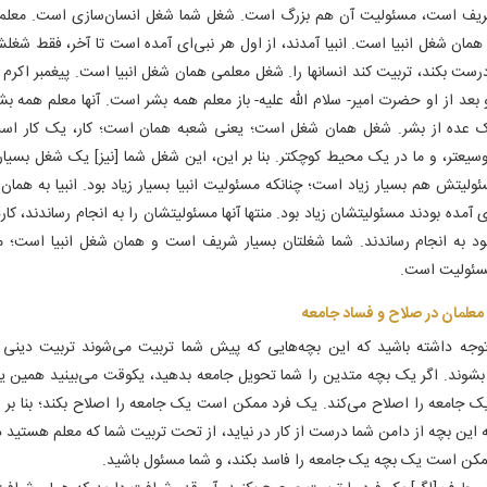
یف است، مسئولیت آن هم بزرگ است. شغل شما شغل انسان‌سازی است. معلم
 همان شغل انبیا است. انبیا آمدند، از اول هر نبی‌ای آمده است تا آخر، فقط شغل
رست بکند، تربیت کند انسانها را. شغل معلمی همان شغل انبیا است. پیغمبر اکرم
بعد از او حضرت امیر- سلام الله علیه- باز معلم همه بشر است. آنها معلم همه ب
 عده از بشر. شغل همان شغل است؛ یعنی شعبه همان است؛ کار، یک کار است
یعتر، و ما در یک محیط کوچکتر. بنا بر این، این شغل شما [نیز] یک شغل بسیا
ولیتش هم بسیار زیاد است؛ چنانکه مسئولیت انبیا بسیار زیاد بود. انبیا به همان 
آمده بودند مسئولیتشان زیاد بود. منتها آنها مسئولیتشان را به انجام رساندند، کاره
د به انجام رساندند. شما شغلتان بسیار شریف است و همان شغل انبیا است؛ م
سئولیت است.
علمان در صلاح و فساد جامعه‌
توجه داشته باشید که این بچه‌هایی که پیش شما تربیت می‌شوند تربیت دینی 
بشوند. اگر یک بچه متدین را شما تحویل جامعه بدهید، یکوقت می‌بینید همین 
ک جامعه را اصلاح می‌کند. یک فرد ممکن است یک جامعه را اصلاح بکند؛ بنا بر 
 این بچه از دامن شما درست از کار در نیاید، از تحت تربیت شما که معلم هستید د
ممکن است یک بچه یک جامعه را فاسد بکند، و شما مسئول باشید.