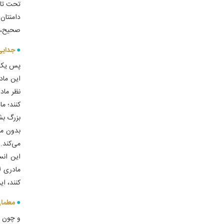
تحت تاثی
دامنتان
صحیح، ا
جدایی 
پس یک ش
این ماد
نظر مادر
کنند؛ م
بزرگ بش
بدون ما
می‌کند.
این انس
مادری ل
کنند، ا
معلمان
و چون ش