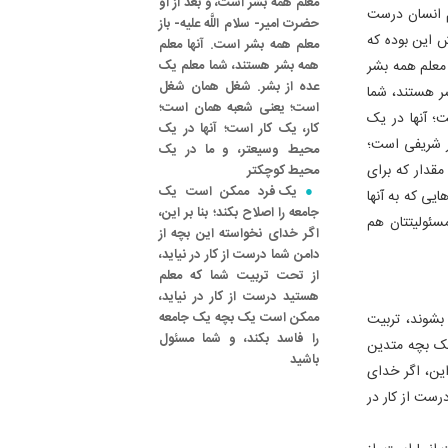
معلم همه بشر است، و بعد از او
 انسان درست
حضرت امیر- سلام اللَّه علیه- باز
ش این بوده که
معلم همه بشر است. آنها معلم
 معلم همه بشر
همه بشر هستند، شما معلم یک
عده از بشر. شغل همان شغل
شر هستند، شما
است؛ یعنی شعبه همان است؛
؛ آنها در یک
کار، یک کار است؛ آنها در یک
ر شریفی است؛
محیط وسیعتر، و ما در یک
مقدار که برای
محیط کوچکتر
یک فرد ممکن است یک
ایی که به آنها
جامعه را اصلاح بکند؛ بنا بر این،
سئولیتتان هم
اگر خدای نخواسته این بچه از
دامن شما درست از کار در نیاید،
از تحت تربیت شما که معلم
هستید درست از کار در نیاید،
ممکن است یک بچه یک جامعه
بشوند، تربیت
را فاسد بکند، و شما مسئول
یک بچه متدین
باشید
این، اگر خدای
رست از کار در