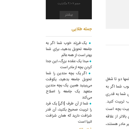
حجم 4/07 مگابایت
بیشتر
جمله طلایی
یک فرزند خوب شما اگر به
جامعه تحویل بدهید، برای شما
بهتر است از همه عالَم
مبدا یک عقده بزرگ، این جدا
کردن بچه از مادر است
اگر یک بچه متدین را شما
مها دو تا شغل
تحویل جامعه بدهید، یکوقت
می‌بینید همین یک بچه متدین
وب شما اگر به
متعهد یک جامعه را اصلاح
ی شما به قدری
می‌کند
 تربیت کنید.
شما از آن طرف [اگر] یک فرد
ربیت بچه است
را تربیت صحیح بکنید، آن قدر
شرافت دارید که همان شرافت
لاتر از علاقه
انبیا است
ر مادر هستند،