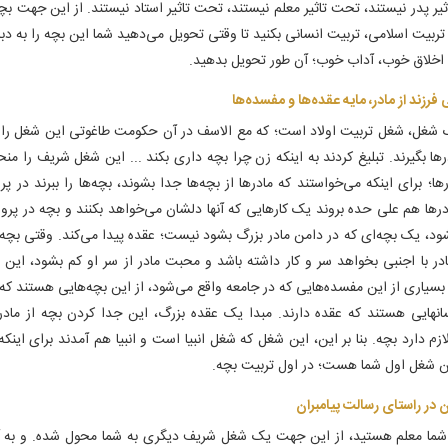
ر پدر نیستند، تحت تاثیر معلم نیستند، تحت تاثیر استاد نیستند. از این جهت بچه‌ه
 تربیت اسلامی، تربیت انسانی بکنید تا وقتی تحویل می‌دهید شما این بچه را به د
خلاق خوب، آداب خوب؛ آن طور تحویل بدهید.
فرزند از مادر، مایه عقده‌ها و مفسده‌ها
غل، شغل تربیت اولاد است؛ که مع الاسف در آن حکومت طاغوتی این شغل را م
رها بگیرند. تبلیغ کردند به اینکه زن چرا بچه داری بکند ... این شغل شریف را م
ها؛ برای اینکه می‌خواستند که مادرها از بچه‌ها جدا بشوند، بچه‌ها را ببرند در پ
ادرها هم علی‌ حده بروند یک کارهایی که آنها دلشان می‌خواهد بکنند و بچه در پرو
ود، یک بچه‌ای که در دامن مادر بزرگ بشود نیست؛ عقده پیدا می‌کند. وقتی بچه 
در با اجنبی بخواهد سر و کار داشته باشد و محبت مادر از سر او کم بشود، این 
 بسیاری از این مفسده‌هایی که در جامعه واقع می‌شود، از این بچه‌هایی هستند که ع
انهایی هستند که عقده دارند. مبدا یک عقده بزرگ، این جدا کردن بچه از ما
ازم دارد بچه. بنا بر این، این شغل که شغل انبیا است و انبیا هم آمدند برای این
ین شغل اول شما هست؛ در اول تربیت بچه.
 در راستای رسالت پیامبران‌
ما معلم هستید، از این جهت یک شغل شریف دیگری به شما محول شده. و به آ