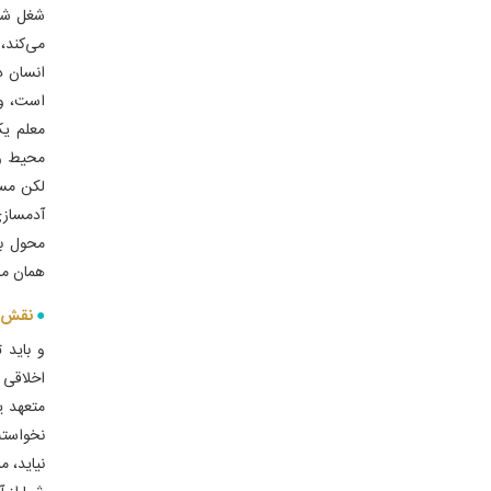
شغل شر
می‌کند،
انسان د
است، و 
معلم یک
محیط وس
لکن مسئ
آدمسازی 
محول بو
همان م
نقش م
و باید 
اخلاقی 
متعهد ی
نخواسته
نیاید، 