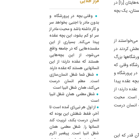
فراز طلایی
ایتان [را] در
بستان، یک بچه
وقتی بچه در پرورشگاه و
بدون مادر با اجنبی بخواهد سر
و کار داشته باشد و محبت مادر از
سر او کم بشود، این بچه عقده
ی‌خواستند از
پیدا می‌کند. بسیاری از این
نحطش کردند در
مفسده‌هایی که در جامعه واقع
می‌شود، از این بچه‌هایی
رورشگاهها بزرگ
هستند که عقده دارند؛ از این
رشگاه وقتی که
انسانهایی هستند که عقده دارند
در پرورشگاه و
شغل شما شغل انسان‌سازی
بچه عقده پیدا
است. معلم انسان درست
می‌کند، همان شغل انبیا است
قده دارند؛ از
شغل معلمی همان شغل انبیا
در است. محبت
است
که انسان درست
از اول هر نبی‌ای آمده است تا
آخر، فقط شغلش این بوده که
انسان درست بکند، تربیت کند
انسانها را. شغل معلمی همان
شغل انبیا است. پیغمبر اکرم
ن قدر که این