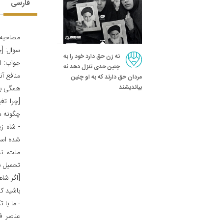
فارسی
مصاحبه‌ک
سوال: [چ
نه زن حق دارد خود را به
جواب: او
چنین حدی تنزل دهد نه
منافع آ
مردان حق دارند که به او چنین
بیاندیشند
همگی بر
[چرا تغ
چگونه د
- شاه ز
شده است
ملت، نه
تحمیل ن
[اگر شا
باشید که
- ما با
عناصر ف