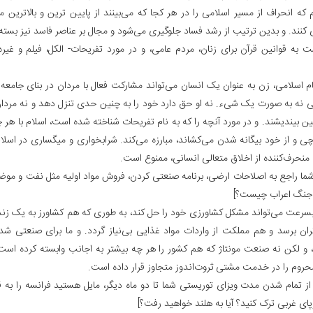
 که انحراف از مسیر اسلامی را در هر کجا که می‌بینند از پایین ترین و بالاترین م
 کنند. و بدین ترتیب از رشد فساد جلوگیری می‌شود و مجال بر عناصر فاسد نیز بسته 
شت به قوانین قرآن برای زنان، مردم عامی، و در مورد تفریحات- الکل، فیلم و غیر
ام اسلامی، زن به عنوان یک انسان می‌تواند مشارکت فعال با مردان در بنای جامعه
ی نه به صورت یک شی‌ء. نه او حق دارد خود را به چنین حدی تنزل دهد و نه مردا
ین بیندیشند. و در مورد آنچه را که به نام تفریحات شناخته شده است، اسلام با هر 
وچی و از خود بیگانه شدن می‌کشاند، مبارزه می‌کند. شرابخواری و میگساری در اسل
 منحرف‌کننده از اخلاق متعالی انسانی، ممنوع است.
 شما راجع به اصلاحات ارضی، برنامه صنعتی کردن، فروش مواد اولیه مثل نفت و موض
جنگ اعراب چیست؟]
 بسرعت می‌تواند مشکل کشاورزی خود را حل کند، به طوری که هم کشاورز به یک زن
ان برسد و هم مملکت از واردات مواد غذایی بی‌نیاز گردد. و ما برای صنعتی ش
، و لکن نه صنعت مونتاژ که هم کشور را هر چه بیشتر به اجانب وابسته کرده اس
محروم را در خدمت مشتی ثروت‌اندوز متجاوز قرار داده است.
د از تمام شدن مدت ویزای توریستی شما تا دو ماه دیگر، مایل هستید فرانسه را ب
پای غربی ترک کنید؟ آیا به هلند خواهید رفت؟]