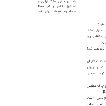
باید بر مبنای حفظ آزادی و
استقلال کشور و نیز حفظ
مصالح و منافع ملت ایران باشد
ی‌اش؟]
نب و برای حفظ
گی و نظامی وی
ست.
ی نخواهند شد؟
 که گرفتار آن
د. و در برابر
حکومت خود را
طوری که مطمئن
؟]
ه از سویی دست
 مردم را موظف