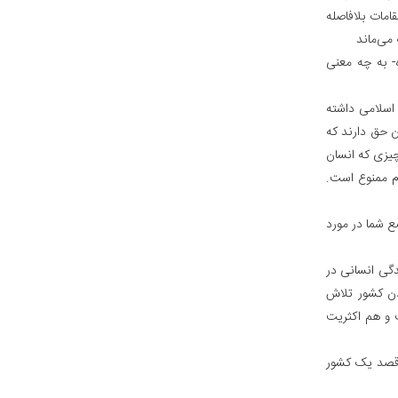
قامات بلافاصله
می‌ماند
ه- به چه معنی
 اسلامی داشته
ن حق دارند که
چیزی که انسان
ام ممنوع است.
ع شما در مورد
دگی انسانی در
دن کشور تلاش
ت و هم اکثریت
ه قصد یک کشور