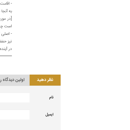
- اقامت
به آنجا 
[در مور
است چه 
- اصلی 
نیز حفظ
در آینده
نظر دهید
اولین دیدگاه ر
نام
ایمیل