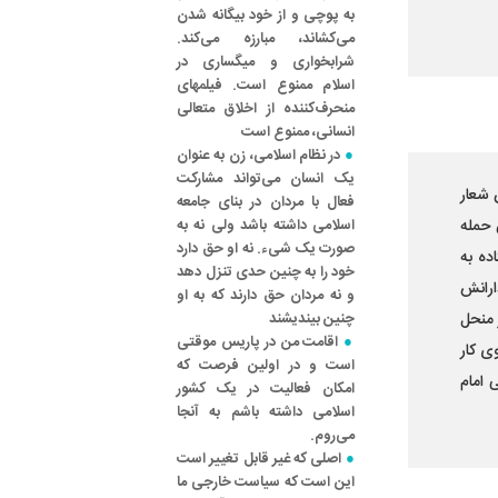
به پوچی و از خود بیگانه شدن
می‌کشاند، مبارزه می‌کند.
شرابخواری و میگساری در
اسلام ممنوع است. فیلمهای
منحرف‌کننده از اخلاق متعالی
انسانی، ممنوع است
در نظام اسلامی، زن به عنوان
یک انسان می‌تواند مشارکت
ان شعار
فعال با مردان در بنای جامعه
 حمله
اسلامی داشته باشد ولی نه به
صورت یک شی‌ء. نه او حق دارد
ده به
خود را به چنین حدی تنزل دهد
بوعاتی لغو، 132 نفر از وفادارانش
و نه مردان حق دارند که به او
رستاخیز منحل
چنین بیندیشند
اقامت من در پاریس موقتی
 که پس از کشتار 17 شهریور روی کار
است و در اولین فرصت که
 امام
امکان فعالیت در یک کشور
اسلامی داشته باشم به آنجا
می‌روم.
اصلی که غیر قابل تغییر است
این است که سیاست خارجی ما