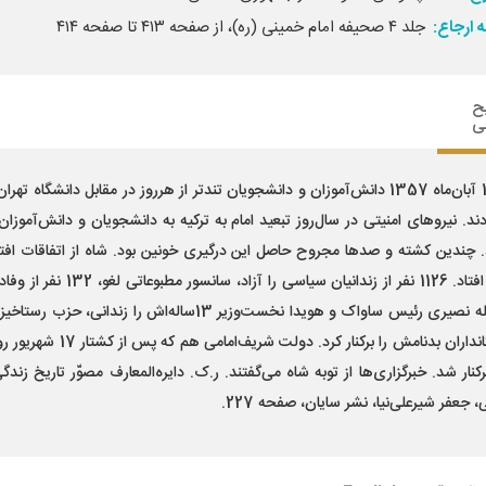
 ارجاع:
جلد ۴ صحیفه امام خمینی (ره)، از صفحه ۴۱۳ تا صفحه ۴۱۴
ح
ی
13 آبان‌ماه 1357 دانش‌آموزان و دانشجویان تندتر از هرروز در مقابل دانشگاه تهر
دند. نیروهای امنیتی در سال‌روز تبعید امام به ترکیه به دانشجویان و دانش‌آموزان
. چندین کشته و صدها مجروح حاصل این درگیری خونین بود. شاه از اتفاقات افتا
تکاپو افتاد. 1126 نفر از زندانیان سیاسی را آزاد، سانسور مط
از جمله نصیری رئیس ساواک و هویدا نخست‌وزیر 13ساله‌اش را زندانی، حزب 
و استانداران بدنامش را برکنار کرد. دولت شریف‌امامی هم
کنار شد. خبرگزاری‌ها از توبه شاه می‌گفتند. ر.ک. دایره‌المعارف مصوّر تاریخ زندگی
 جعفر شیرعلی‌نیا، نشر سایان، صفحه 227.