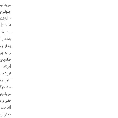
می‌دانیم
جلوگیری
- [بازگ
است؟]
- در نظ
باشد ول
به او چن
را به پ
فیلمهای
[برنامه
اوپک و 
- ایران
حد دیگر
می‌کنیم
فقیر و 
[آیا بع
دیگر ارو