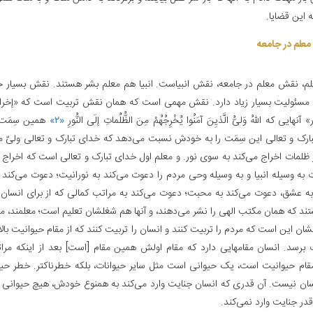
 این قضایا.
علم در جامعه‌
علم، نقش معلم در جامعه، نقش انبیاست. انبیا هم معلم بشر هستند. نقش بسیار
مسئولیت بسیار زیاد دارد. نقش مهمی است که همان نقش تربیت است که «إخراج 
 آنهایی که اللهُ وَلیُّ الَّذیِنَ آمَنُوا یُخْرِجُهُمْ مِنَ الظُّلُماتِ إلَی النُّورِ
«۲»
همین سِمَت
ارک و تعالی این سِمَت را به خودش نسبت می‌دهد که خدای تبارک و تعالی ولیّ 
از ظلمات اخراج می‌کند به سوی نور. و معلم اول خدای تبارک و تعالی است که اخراج 
ت به وسیله انبیا و به وسیله وحی مردم را دعوت می‌کند به نورانیت؛ دعوت می‌کند 
به عشق، دعوت می‌کند به محبت؛ دعوت می‌کند به مراتب کمالی که از برای انسان 
تند که همان مکتب الهی را نشر می‌دهند، و آنها هم شغلشان تعلیم است؛ معلمند، معل
ن این است که مردم را تربیت کنند و انسان را تربیت کنند که از مقام حیوانیت بالا 
 برسد. انسان مقامهایی دارد که مقام اولش همین مقام [است‌] بعد از اینکه مرات
ام حیوانیت است، یک حیوانی است مثل سایر حیوانات، بلکه خطرناکتر. خطر حیوان
ان نیست. آن قدری که انسان جنایت وارد می‌کند به همنوع خودش، هیچ حیوانی 
در جنایت وارد نمی‌کند.