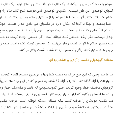
 مردم را به خاک و خون می‌کشند. یک طایفه در افغانستان و امثال اینها. یک طایفه 
کتبهای توحیدی این طور نیست. مکتبهای توحیدی نمی‌خواهند فتح کنند بلاد را؛ و 
 خشونت رفتار کنند. آنها می‌خواهند مردم را از ظلمتهای ماده به نور بکشند؛ به ط
 خدا بدهند. و لهذا تا آنجا که امکان دارد در مکتبهای غیر مادی مدارا هست؛ خ
ت. تا آنجایی که ممکن است با دعوت مردم را برمی‌گردانند به عالم نور و ه
دال نیستند، مگر اینکه احساس کنند توطئه است. اگر احساس توطئه کردند به حس
ب دستور اسلام با آنها با شدت رفتار می‌کنند. تا احساس توطئه نشده است همه را آ
ی‌خواهند اختیار کنند. وقتی احساس توطئه شد، با شدت رفتار می‌کنند.
تفاده گروههای مفسد از آزادی و هشدار به آنها
ت ما هم وقتی که این فتح بزرگ به دست شما زنها و مردهای محترم‌ انجام گرفت، هم
 تبلیغات را آزاد گذاشتند، مکتبها را آزاد گذاشتند به طوری که در این چند ماه تقری
 گروههای مختلف اظهار وجود کردند! حتی کمونیستهایی که فاسد و مفسدند اظهار وج
آن که ما احساس بکنیم که اینها اظهار وجودشان فقط برای تبلیغ نیست، فقط برا
ند مکتب خودشان را عرضه کنند، بلکه مساله، مسئله توطئه است. عرضه مکتب
ت! غیر ریختن به دانشگاه و جلوگیری از اینکه دانشگاهیان مشغول کار باشند. غی