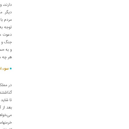
دارند، و
دیگر. م
مردم با
توجه به
دعوت هس
جنگ و ج
و به حس
هر چه م
سوء اس
در مملک
گذاشتند:
تا شاید
بعد از 
می‌خواه
خرمنهاس