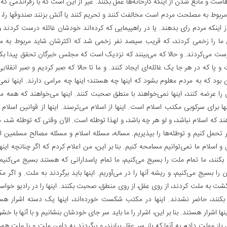
هاست و مانع شدن از اینکه کارخانه‌ها عمل بکنند. غیر از این است که با رفراندمی ک
ربوط به مصلحت مردم است مخالفت کنند و تحریم کنند یا آتش بزنند صندوقها را، یا
ز اینکه مردم رای بدهند. یا در راهپیمایی که کرده‌اند خودشان غائله درست کردند و
 ما را زخمی کردند، که قریب سیصد نفر زخمی شد که اکثرشان شاید مربوط به ما
رست می‌کردند. و حالا که می‌بینند که نزدیک است که مجلس خبرگان تحقق پیدا بکند،
 پا که در هر جا یک غائله‌ای ایجاد کنند. و ما تا حالا که صبر کردیم و صبر انقلابی 
ن بود که به مردم معلوم بشود که اینها چه هستند؛ اینها چه مرامی دارند. اینها نم
را عرضه کنند، اینها نمی‌خواهند با منطق صحبت کنند. اینها می‌خواهند که همه مک
نها برای سرکوبی مکتب اسلام است. اینها از اسلام می‌ترسند. اینها از قوانین اسلام م
د که اسلام نباشد، و لو هر چه باشد، و لهذا توطئه است. الآن وقتی که توطئه شد، د
خر تحمل کنیم و توطئه‌ها را بپذیریم. مساله، مسئله اسلام و مسئله مصالح مسلمین 
 اسلام ما نمی‌توانیم مسامحه کنیم. بنا بر این، من اعلام کردم که اگر چنانچه این
 بکنند، ما تمام ملت را بسیج می‌کنیم، ما تمام پاسدارانی که هستند بسیج می‌کنیم،
ن را بسیج می‌کنیم، و ریشه آنها را در می‌آوریم. اینها باید برگردند به ملت. و اگر م
گشت به ملت‌ کردند، از روی عقل، از روی منطق، صحبت بکنند. اینها را در رادیو خواست
نند، حاضر نشدند. اینها در مکتب شکست خورده‌اند، اینها یک دسته اشرار هس
ینها اشرار هستند. بنا بر این، اشرار را ما باید سر جای خودشان بنشانیم و با آنها با خش
از مهلت دادم به آنها که باز سر عقل بیایند، و برگردند به دامن ملت و با ملت همر