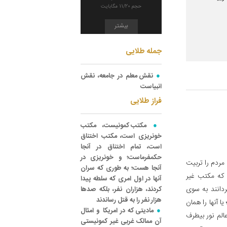
حجم 11/20 مگابایت
بیشتر
جمله طلایی
نقش معلم در جامعه، نقش
انبیاست
فراز طلایی
مکتب کمونیست، مکتب
خونریزی است، مکتب اختناق
است، تمام اختناق در آنجا
حکمفرماست؛ و خونریزی در
مردم را تربیت
آنجا هست؛ به طوری که سران
ی که مکتب غیر
آنها در اول امری که سلطه پیدا
ردانند به سوی
کردند، هزاران نفر، بلکه صدها
هزار نفر را به قتل رساندند
ا آنها را همان
مادیتی که در امریکا و امثال
الم نور بیطرف
آن ممالک غربی غیر کمونیستی