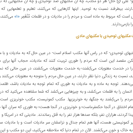
- علی‌ ایّ حال- هر دو مکتب، چه آن مکتبهای ضد توحیدی و چه آن مکتبهایی که 
ارند، بیطرفند نسبت به توحید. اینها کارهایی که می‌کنند، تعلیم و تعلمهایی که د
 است که مربوط به ماده است و مردم را در مادیات و در ظلمات مُنْغَمِر
«۱»
می‌کنند، 
را بازمی‌دارند.
 مکتبهای توحیدی با مکتبهای مادی‌
بهای توحیدی- که در راس آنها مکتب اسلام است- در عین حال که به مادیات و با ما
لکن مقصد این است که مردم را طوری تربیت کنند که مادیات، حجاب آنها برای مع
را در خدمت معنویات می‌کِشند؛ به خدمت معنویات می‌کشند، در عین حالی که نس
د، نسبت به زندگی دنیا نظر دارند، در عین حال مردم را متوجه به معنویات می‌کنند 
‌دهند. توجه به ماده و به مادیات به طوری که تمام توجه به مادیات باشد، ظلم
انسان را به ظلمات می‌کشد، و به چیزهایی می‌کشد که شما مشاهده می‌کنید که در 
دم را می‌کِشند به جنگها، به خونریزیها. مکتب کمونیست، مکتب خونریزی است،
ام اختناق در آنجا حکمفرماست؛ و خونریزی در آنجا هست؛ به طوری که سران آنها د
ا کردند، هزاران نفر، بلکه صدها هزار نفر را به قتل رساندند. مادیتی که در امریکا و 
ر کمونیستی هست، آنها هم تمام جدال و نزاعشان سر مادیات است و با مادیات سر و
 به خاک و خون می‌کشند. الآن در تمام دنیا که ملاحظه می‌کنید، این دو مکتب و ای