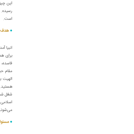
این چیز
رسیده. 
است.
هدف ان
انبیا آ
برای هم
فاسده، ا
مقام حیو
الهیت بک
هستید.
شغل شما 
اسلامی. 
می‌شوند 
مسئول