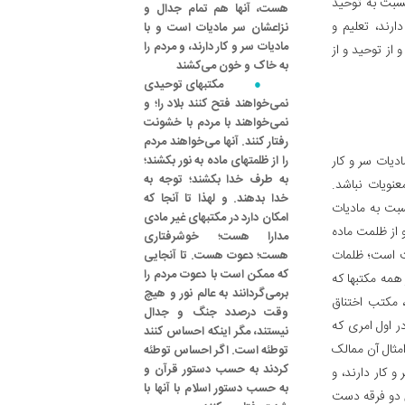
نسبت به توحید
هست، آنها هم تمام جدال و
ارند، تعلیم و
نزاعشان سر مادیات است و با
مادیات سر و کار دارند، و مردم را
و از توحید و از
به خاک و خون می‌کشند
مکتبهای توحیدی
نمی‌خواهند فتح کنند بلاد را؛ و
نمی‌خواهند با مردم با خشونت
رفتار کنند. آنها می‌خواهند مردم
دیات سر و کار
را از ظلمتهای ماده به نور بکشند؛
به طرف خدا بکشند؛ توجه به
نویات نباشد.
خدا بدهند. و لهذا تا آنجا که
بت به مادیات
امکان دارد در مکتبهای غیر مادی
و از ظلمت ماده
مدارا هست؛ خوشرفتاری
ت است؛ ظلمات
هست؛ دعوت هست. تا آنجایی
که ممکن است با دعوت مردم را
همه مکتبها که
برمی‌گردانند به عالم نور و هیچ
 مکتب اختناق
وقت درصدد جنگ و جدال
ر اول امری که
نیستند، مگر اینکه احساس کنند
امثال آن ممالک
توطئه است. اگر احساس توطئه
کردند به حسب دستور قرآن و
 کار دارند، و
به حسب دستور اسلام با آنها با
ن دو فرقه دست