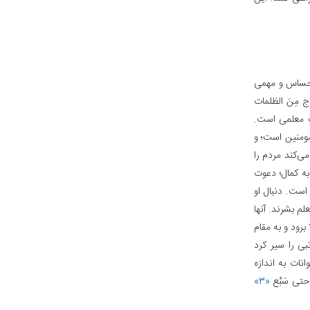
 حساس و مهمی
مِنَ الظلمات
 معلمی است.
مومنین است؛ و
می‌کند مردم را
به کمال؛ دعوت
است. دنبال او
م بشرند. آنها
برود و به مقام
بی را سیر کرد
ات به اندازه
حتی سَبُع
«۳»