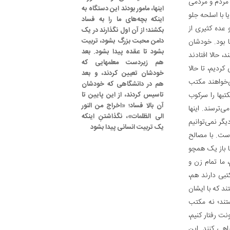
ه مردم و مردمی
اینها، مامور بودند این دستگاه به
 با اسلحه جلو
اینکه بچه‌های ما را به فساد
 عده کثیری از
بکشند؛ از آن اول نگذارند در یک
دامن محبت بزرگ بشود، تربیت
 بود. خودشان
بشود تا عقده پیدا بشود. بعد
 حالا افتادند
هم زیردست معلمهایی که
کردیم، تا حالا
خودشان تعیین کردند، و بعد
ی‌خواهند مکتب
هم در دانشگاهی که خودشان
تبها را سرکوب
تاسیس کردند، از این پایین تا
آن بالا فساد؛ «اخراج من النور
ی‌ترسند. اینها
الی الظلمات»، نگذاشتنِ اینکه
یگر نمی‌توانیم
یک تربیت انسانی پیدا بشود
است. با مصالح
ها باز یک همچو
 ما تمام زن و
کتبی دارند هم،
ند که با ایشان
تند؛ نه مکتب
ونت رفتار کنیم،
اهی کنند. این