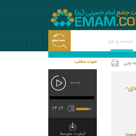
صوت مطلب
ه چاپی
00:00
دی-
24:26
کیفیت متوسط
ربیت