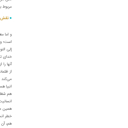
مربوط به
نقش م
و اما م
است؛ و 
إلی النور»
خدای تب
آنها را 
از ظلما
می‌کند 
انبیا هس
هم شغلشا
انسانیت
همین مق
خطر انس
هم، آن ق