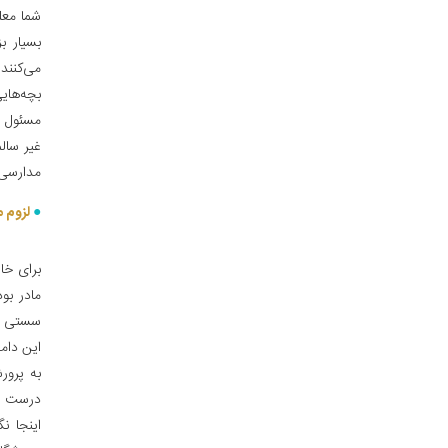
شما معل
بسیار ب
می‌کنند
بچه‌هایی
مسئول ه
غیر سالم
مدارسی ک
لزوم م
برای خا
مادر بو
سستی می
این دامن
به پرور
درست نش
اینجا ن