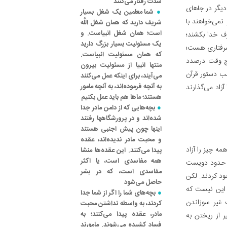
شدت رفتار می‌کنند
دیگر در جاهای
شما معلمین یک شغل بسیار
نمی‌خواهند با
شریف دارید که همان شغل اللَّه
است؛ همان شغل انبیاست. و
رف خدا بکشند؛
یک مسئولیت بسیار بزرگ دارید
وشرفتاری هست؛
که همان مسئولیت انبیاست.
یچ وقت درصدد
منتها انبیا از مسئولیت بیرون
ب دستور قرآن
می‌آیند، برای اینکه عمل می‌کنند
به آنچه فرموده‌اند، به آنچه مامور
زاد می‌گذارند
هستند؛ ماها هم باید عمل بکنیم
بچه‌هایی که از دامن مادر جدا
شده‌اند و در پرورشگاهها رفتند
اینها چون پیش اجنبی هستند
و محبت مادر ندیده‌اند، عقده
ه چیز را آزاد
پیدا می‌کنند. این عقده‌ها منشا
همه مفاسدی است، یا اکثر
باً حدود دویست
مفاسدی است، که در بشر
ود کردند. لکن
حاصل می‌شود
ی این نیست که
بچه‌های شما را اگر از شما جدا
 غیر سوزاندن
کردند، به واسطه نداشتن محبت
مادر، عقده پیدا می‌کنند؛ به
ر از ریختن به
فساد کشیده می‌شوند. مامورند