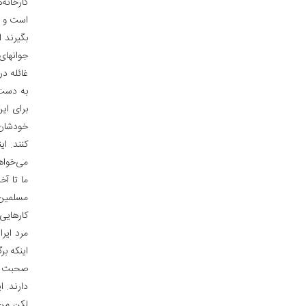
کارخانه‌
است و م
بگیرند ا
جوانهای
غائله د
به دست و
برای ای
خودشان 
کنند. ای
می‌خواهن
ما تا آ
مسلمین و
کارهایی
مرد ایرا
اینکه بر
صحبت بک
دارند. ا
لکن من ب