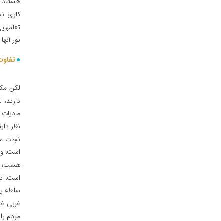
هستند و
کاری ند
تعلمهایی
نور آنها 
تفاوت
لکن مکت
دارند، 
مادیات 
نظر دارن
نجات می
است، و 
هست؛ مر
است، تم
سلطه پید
غربی غی
مردم را