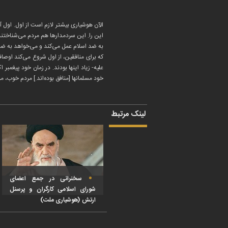
الآن هوشیاری بیشتر لازم است از اول. اول 
این را. این سردمدارها هم مردم می‌شناختندشا
به ضد اسلام عمل می‌کند و می‌خواهد به ضد ا
که برای منافقین، از اول شروع می‌کند اوصاف
علیه- زیاد اینها بودند. در زمان خود پیغمب
خود مسلمانها [منافق بوده‌اند.] مردم خوب، م
لینک مرتبط
سخنرانی در جمع اعضای
شورای اسلامی کارگران و پرسنل
ارتش (هوشیاری ملت)