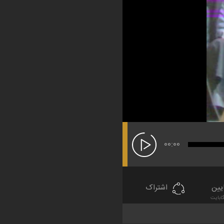
00:00
یین
اشتراک