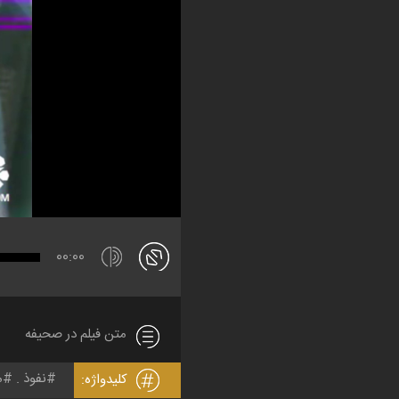
00:00
متن فیلم در صحیفه
نفوذ
م
کلیدواژه: