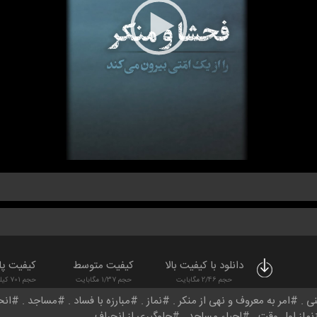
دانلود با کیفیت بالا
کیفیت متوسط
کیفیت پا
حجم 2/46 مگابایت
حجم 1/37 مگابایت
حجم 701 کیلوبایت
نی
امر به معروف و نهی از منکر
نماز
مبارزه با فساد
مساجد
انح
نماز اول وقت
احیاء مساجد
جلوگیری از انحراف