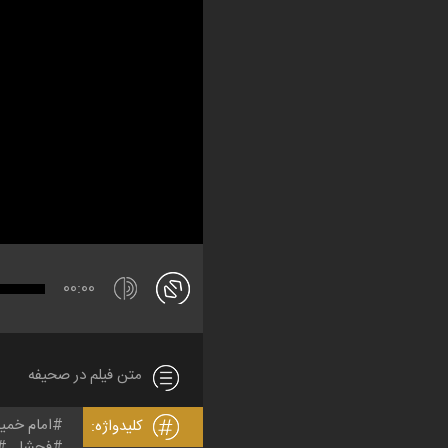
00:00
متن فیلم در صحیفه
امام خمی
کلیدواژه:
فحشا