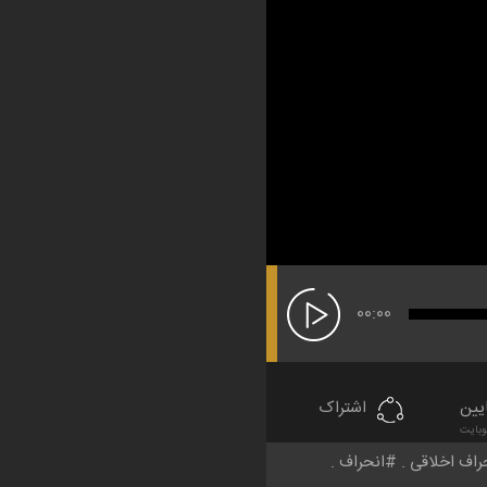
00:00
یین
اشتراک
راف اخلاقی
انحراف