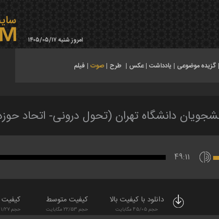
امروز شنبه ۱۴۰۵/۰۵/۱۷
گزیده موضوعی
|
یادداشت
|
عکس
|
طرح
|
صوت
|
فیلم
شجويان دانشگاه تهران (تحول درونى- اتحاد حوزه 
49:11
دانلود با کیفیت بالا
کیفیت متوسط
کیفیت پ
حجم 45/05 مگابایت
حجم 22/53 مگابایت
حجم 11/27 مگابایت