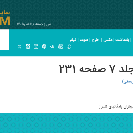
امروز جمعه ۱۴۰۵/۰۵/۱۶
|
یادداشت
|
عکس
|
طرح
|
صوت
|
فیلم
ه 231
ریستی)
ازان پادگانهای شیراز