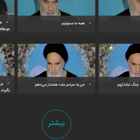
ه
همه ما مسئولیم
موعظه!
بز
چنگ نیاندازیم
من به سراسر ملت هشدار می‌دهم
بگیرند
بیشتر