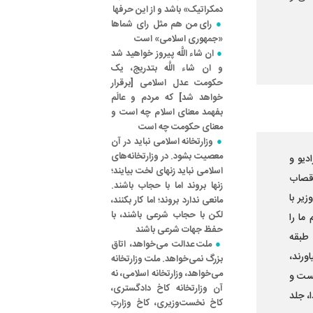
دمکراتیک» باشد و از این حرفها
رای من هم مثل رای شماها
«جمهوری اسلامی» است
ان شاء اللَّه پیروز خواهید شد
و ان شاء اللَّه بتدریج، یک
حکومت عدل اسلامی [برقرار
خواهد شد] که مردم و عالَم
بفهمد معنای اسلام چه است و
معنای حکومت چه است
وزارتخانه اسلامی نباید در آن
معصیت بشود. در وزارتخانه‌های
در پیام رادیو و
اسلامی نباید زنهای لخت بیایند؛
 قصاب
زنها بروند اما با حجاب باشند.
یر با
مانعی ندارد بروند؛ اما کار بکنند،
لکن با حجاب شرعی باشند، با
ما را
حفظ جهات شرعی باشند
طبقه
ملت عدالت می‌خواهد، اتاق
ورند،
بزرگ نمی‌خواهد. ملت وزارتخانه
می‌خواهد، وزارتخانه اسلامی، نه
یست و
آن وزارتخانه کاخ دادگستری،
، جلد
کاخ نخست‌وزیری، کاخ وزارتِ