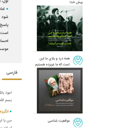
اول، صفحه
پیش خدا
اما
شود چ
پاسخ 
است گ
احساس
موسسه
همه درد و بلای ما این
است که ما غربزده هستیم
فارسی
اعوذ بال
بسم الله
انگیزه
من با ا
موقعیت شناسی