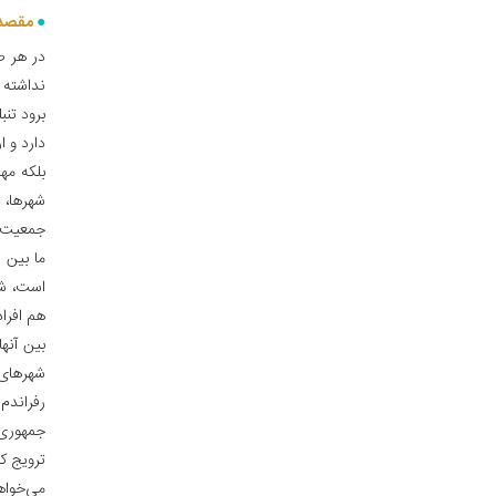
مقصد 
در هر ص
نداشته ب
برود تن
دارد و 
بلکه مه
شهرها، 
جمعیت ا
ما بین ا
است، شا
هم افرا
بین آنه
شهرهای 
رفراندم
جمهوری 
ترویج کن
می‌خواهی