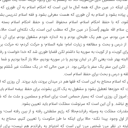
 هدایت مسلمین نایل می‌شوید، حالا که چشمم به این وجوه کریمه افتاد، یک تنبهی
آن اینکه در عین حال که همه آمال ما این است که احکام اسلام به آن طوری ک
پیاده بشود و اسلام به آن طوری که هست معرفی بشود و فقه اسلام تدریس بشود
د، که با حفظ احکام اسلام، اسلام محفوظ است و حفظ احکام اسلام بسته ب
ن سلام الله علیهم [است‌] در عین حال که مطلب این است، یک نکته‌ای است حالا، [
من بودم، من هم یک طلبه‌ای بودم و به اندازه خودم مشغول بودم، برای آن
 از درس و بحث و مطالعه و زیارت امام- علیه السلام- و حرکت کردم؛ نه حرکت بر
ای کویت، و از کویت به سوریه بنا داشتم لکن قضایا طوری شد که خدا خواست و رفت
البته بهتر شد؛ یعنی اگر در لبنان بودیم یا در سوریه بودیم، حالا باز آنجا بودیم و شما
. لکن این سفر یک سفر با برکتی بود. در عین حالی که در یک مملکت غیر مُسْلم بود
فقه و درس و بحث برای حفظ اسلام است.
که اسلام محتاج به این است که فقها هم در میدان بروند، باید بروند. آن روزی که ا
 که حوزه‌ها تعطیل بشود و مشغول به یک کاری بشوند، برای حفظ بیضه اسلام بای
 امروز آن روزی است که بسیار حساس است برای اسلام و مسلمین و ملت ما، که شا
ع نباشد. و آن این است که سرنوشت مملکت اسلام باید تعیین بشود.
قدرات مملکت به وسیله رفراندم‌حالا که رژیم سلطنتی رفته و از بین رفته است- و
از اول وجود پیدا نکند- حالا برای اینکه ما طرز حکومت را تعیین کنیم، محتاج به 
بته در نظر من- شخص من- این است که احتیاج به رفراندم هم نیست؛ برای این