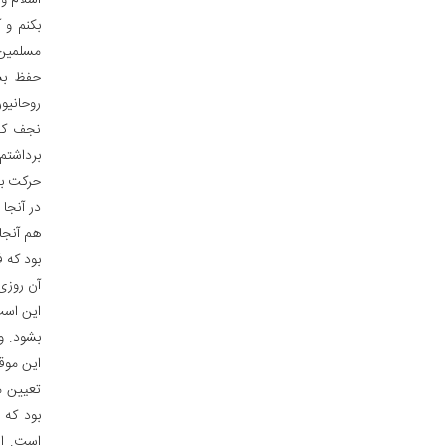
اسلام و
بکنم و 
مسلمین 
حفظ بشو
روحانیو
نجف که 
برداشتم
حرکت بر
در آنجا 
هم آنجا
بود که 
آن روزی 
این است
بشود. و
این موق
تعیین م
بود که 
است. ال