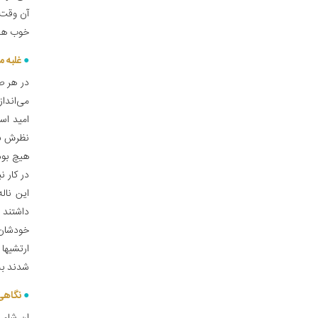
آن وقت 
خوب همه
غلبه 
در هر ص
می‌اندا
امید اس
نظرش با
هیچ بودی
در کار ن
این نال
داشتند 
خودشان م
ارتشیها
شدند به
نگاهی