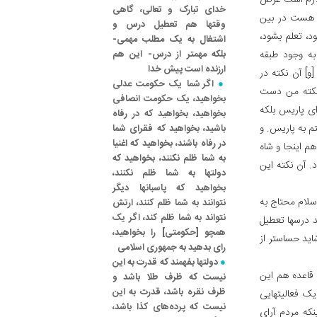
 لازم است عرض
خدای تبارک و تعالی، گاهی
ه هست در بین
وقتها هم تعطیل درس و
، تعلم بشود،
اشتغال به یک مطلب مهمی-
ه وجود طبقه
بلکه مهمتر از درس- این هم
ارزنده است پیش خدا
و] آن نکته در
اگر شما یک حکومت عدلی
 نکته من دست
بخواهید، یک حکومت انصافی
ای پاریس بلکه
بخواهید، بخواهید که در رفاه
م به پاریس. و
باشید، بخواهید که فقرای شما
در رفاه باشند، بخواهید که اغنیا
 هم اینجا و شاه
به شما ظلم نکنند، بخواهید که
. آن نکته این
دولتها به شما ظلم نکنند،
بخواهید که پاسبانها دیگر
سلام محتاج به
نتوانند به شما ظلم کنند، ارتش
نتواند به شما ظلم کند، اگر یک
د درسها تعطیل
همچو [حکومتی‌] را بخواهید،
ید حساستر از
رای بدهید به جمهوری اسلامی
دولتها بفهمند که قدرت به این
 قاعده هم این
نیست که ظرف طلا باشد و
ظرف نقره باشد، قدرت به این
یک فعالیتهایی
نیست که پرده‌های کذا باشد،
که مردم آرای