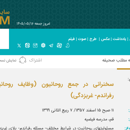
امروز جمعه ۱۴۰۵/۰۵/۱۶
|
یادداشت
|
عکس
|
طرح
|
صوت
|
فیلم
ه مطلب صحیفه
اشتراک
نمایش نسخ
:
سخنرانی در جمع روحانیون (وظایف روحان
رفراندم- غربزدگی)
:
۱۱ صبح ۱۵ اسفند ۱۳۵۷/ ۷ ربیع الثانی ۱۳۹۹
قم، مدرسه فیضیه
ع:
مسئولیتهای روحانیت در شرایط مختلف- مسئله رفراندم- بلای غربز