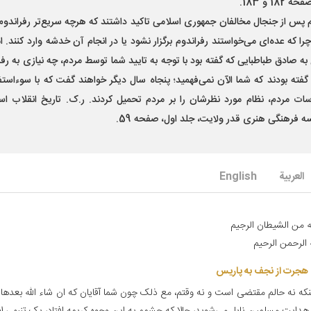
 182 و 183.
م پس از جنجال مخالفان جمهوری اسلامی تاکید داشتند که هرچه سریع‌تر رفراندوم ب
را که عده‌ای می‌خواستند رفراندوم برگزار نشود یا در انجام آن خدشه وارد کنند. ام
به صادق طباطبایی که گفته بود با توجه به تایید شما توسط مردم، چه نیازی به رفر
فته بودند که شما الآن نمی‌فهمید؛ پنجاه سال دیگر خواهند گفت که با سوءاستفا
ات مردم، نظام مورد نظرشان را بر مردم تحمیل کردند. ر.ک. تاریخ انقلاب اس
 فرهنگی هنری قدر ولایت، جلد اول، صفحه 59.
العربیة
English
له من الشیطان الرجیم‌
 الرحمن الرحیم‌
 هجرت از نجف به پاریس‌
ینکه نه حالم مقتضی است و نه وقتم، مع ذلک چون شما آقایان که ان شاء الله بعدها 