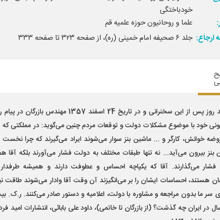
خودباختگی
علما و روحانیون حوزه علمیه قم‌
 ارجاع:
جلد ۶ صحیفه امام خمینی (ره)، از صفحه ۳۲۳ تا صفحه ۳۳۳
ح
ی
چند روز پس از این سخنرانی و در تاریخ 24 اسفند 1357 مهندس بازرگان 
یونی خود با موضوع مشکلات دولت و توقعات مردم چنین می‌گوید: در مملکتی که
وضه خوانش، کارگر و ... ماشین بنز سوار می‌شوند ایراد می‌گیرند که چرا نخست وز
 بنز بیرون می‌آید... نه تنها طبقات مختلف به دولت فشار می‌آورند بلکه آقا هم 
شار می‌گذارند. آقا که یکپاچه احساس و عطوفت دارند و همیشه طرفدار 
ن هستند، احساسات ایشان را بر می‌انگیزند آن وقت آقا وادار می‌شوند طاقت نیا
لای سر ما بدون مراجعه و مشاوره با دولت، اعلامیه و دستور صادر می‌کنند. ر.ک. ب
ل در ایران چه گذشت؟ (از بازرگان تا خاتمی)، داود علی بابائی، انتشارات امید فردا