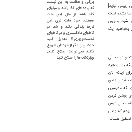
بزرگی و عظمت به این نیست
لی [پیش نیاید]
که پرده‌های کذا باشد و مبلهای
قاضا نشده است
کذا باشد از مال این ملت
ضعیف! خود ملت توی این
ی بشود. و چون
غارها زندگی بکند و شما در
ر بخواهیم یک
کاخهای دادگستری و در کاخهای
نخست‌وزیری؟! تعدیل کنید
خودتان را؛ اگر از خودتان شروع
نکنید نمی‌توانید اصلاح کنید.
اد و در محالّی
وزارتخانه‌ها را اصلاح کنید
ینکه رای بدهید
ی اینکه الآن
باشد و از این
وری که مدرسین
برای روشن کردن
لله مجال درس
بودم که وقتی
م تعطیل هست.