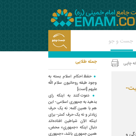
جمله طلایی
ه چاپی
حفظ احکام اسلام بسته به
وجود طبقه روحانیون سلام اللَّه
یت-
علیهم [است‌]
دعوت کنند به اینکه رای
بدهید به جمهوری اسلامی- این
هم با همین کلمه: نه یک حرف
زیادتر و نه یک حرف کمتر- برای
اینکه الآن شیاطین افتاده‌اند
دنبال اینکه «جمهوریِ» محض،
دگی و
همین جمهوری باشد، «جمهوری