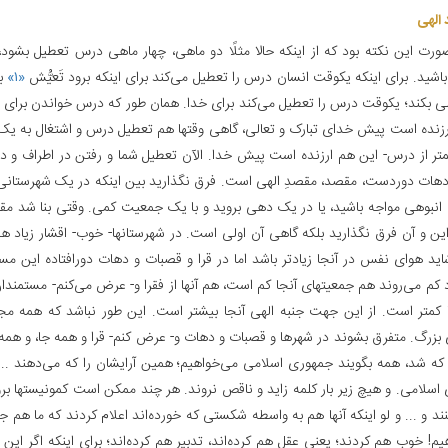
الهی‌
ورت این نکته بود که از اینکه حالا مثلًا دو ماهی، چهار ماهی درس تعطیل بشود، 
اشید. برای اینکه یکوقت انسان درس را تعطیل می‌کند برای اینکه برود تَعیُّش
«۱»
بک
بلی بکند؛ یکوقت درس را تعطیل می‌کند برای خدا. همان طور که درس خواندن برای خ
ارزنده است پیش خدای تبارک و تعالی، گاهی وقتها هم تعطیل درس و اشتغال به ی
متر از درس- این هم ارزنده است پیش خدا. الآن تعطیل شما و رفتن در اطراف و 
دهات دوردست، مقصد، مقصدِ الهی است. فرق نگذارید بین اینکه در یک شهرستانی 
نبوهی مواجه باشید، یا در یک دهی بروید و با یک جمعیت کمی. وقتی بنا شد مقص
ین و آن فرق نگذارید بلکه گاهی آن اولی‌ است. در شهرستانها- خوب- اقشار زیاد هست
ید هوای نفس در آنجا زیادتر باشد اما در قرا و قصبات و دهات دورافتاده این مس
د کم می‌روند هم جمعیتهای آنجا کم است، هم آنها از فقرا و- عرض می‌کنم- مستمند
ا کمتر است. از این جهت جنبه الهی آنجا بیشتر است. این طور نباشد که همه مج
بزرگ. متفرق بشوند در شهرها و قصبات و دهات و- عرض کنم- قرا و همه جا، و همه را
 که شد، همه بگویند جمهوری اسلامی می‌خواهیم؛ همین آرایشان را که می‌دهند ... 
اسلامی. و هیچ زیر بار کلمه زاید و ناقص نروند. هر چند ممکن است کمونیستها برو
ند و ... و لو اینکه آنها هم به واسطه شکستی که خورده‌اند اعلام کردند که ما هم 
م! خوب هم کردند؛ یعنی عقل هم کرده‌اند، تدبیر هم کرده‌اند؛ برای اینکه اگر این ر