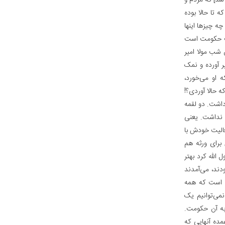
شد] که مردم و
تا حالا بوده
چه چیزها اینها
متْ حکومت است
شب مولا امیر
ر آورده و نمک
ه او می‌خورد،
 حالا آوردی؟!
داشت. دو لقمه
نداشت. یعنی
عالیت خودش با
رای ورثه هم
الله کرد بهتر
ند، می‌آمدند
ی است که همه
می‌توانیم یک
به آن حکومت.
مده آنهایی که