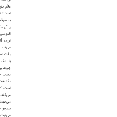
ان شاء 
عالَم ب
است؟ که 
به سرقت
یا آن ح
المومنی
آورده [
می‌فرما
رفت نمک
با نمک 
چیزهایی
دست خود
نگذاشت،
است، که
می‌گفتن
می‌فهمن
همچو حک
می‌توان