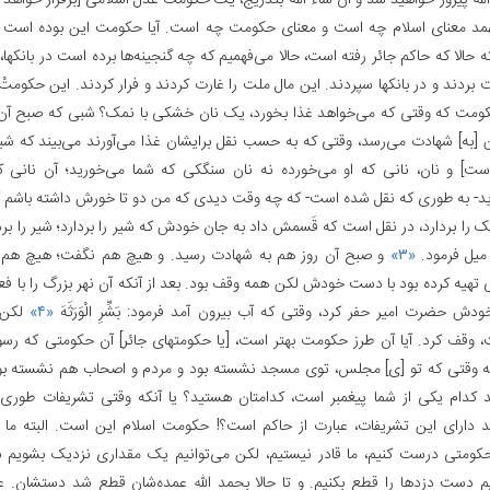
الله پیروز خواهید شد و ان شاء الله بتدریج، یک حکومت عدل اسلامی [برقرار خواهد 
فهمد معنای اسلام چه است و معنای حکومت چه است. آیا حکومت این بوده است که 
حالا که حاکم جائر رفته است، حالا می‌فهمیم که چه گنجینه‌ها برده است در بانکها، 
 بردند و در بانکها سپردند. این مال ملت را غارت کردند و فرار کردند. این حکو
کومت که وقتی که می‌خواهد غذا بخورد، یک نان خشکی با نمک؟ شبی که صبح آن 
ن [به‌] شهادت می‌رسد، وقتی که به حسب نقل برایشان غذا می‌آورند می‌بیند که شی
است‌] و نان، نانی که او می‌خورده نه نان سنگکی که شما می‌خورید؛ آن نانی ک
ید- به طوری که نقل شده است- که چه وقت دیدی که من دو تا خورش داشته باشم که
 را بردارد، در نقل است که قَسمش داد به جان خودش که شیر را بردارد؛ شیر را بر
میل فرمود.
«۳»
و صبح آن روز هم به شهادت رسید. و هیچ هم نگفت؛ هیچ هم 
 تهیه کرده بود با دست خودش لکن همه وقف بود. بعد از آنکه آن نهر بزرگ را با ف
ش حضرت امیر حفر کرد، وقتی که آب بیرون آمد فرمود: بَشِّرِ الْوَرَثَهَ
«۴»
لکن ب
 وقف کرد. آیا آن طرز حکومت بهتر است، [یا حکومتهای جائر] آن حکومتی که رسول 
 وقتی که تو [ی‌] مجلس، توی مسجد نشسته بود و مردم و اصحاب هم نشسته بود
د کدام یکی از شما پیغمبر است، کدامتان هستید؟ یا آنکه وقتی تشریفات طور
د دارای این تشریفات، عبارت از حاکم است؟! حکومت اسلام این است. البته ما ن
ومتی درست کنیم، ما قادر نیستیم، لکن می‌توانیم یک مقداری نزدیک بشویم 
یم‌ دست دزدها را قطع بکنیم. و تا حالا بحمد الله عمده‌شان قطع شد دستشان. ع