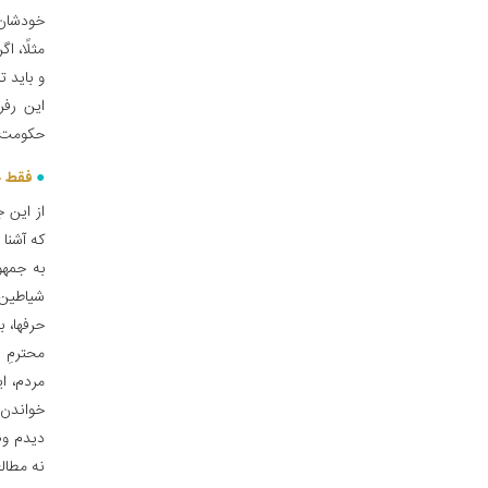
خودشان ر
مثلًا، 
و باید 
این رفر
حکومت اس
فقط «
از این ج
که آشنا 
به جمهو
شیاطین 
حرفها، 
محترمِ ا
مردم، ا
خواندن 
دیدم وض
نه مطال