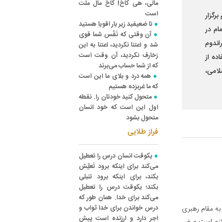
مالی، هی کاخ! کاخ مال ملت
است
رگزار
تا ضعیفید زیر بار اقویا هستید
ام در
آن وقتی که نَفْس شما قوی
اندوم
شد و اعتنا نکردید، اعتنا به این
زخارف نکردید، آن وقت است
ده از
که از شما حساب می‌برند
لامی،
همه درد و بلای ما این است
که ما غربزده هستیم
متحول کنید خودتان را. نقطه
اول این است که خود انسان
متحول بشود
فراز طلایی
یکوقت انسان درس را تعطیل
می‌کند برای اینکه برود تَعیُّش
بکند، برای اینکه برود تنبلی
بکند؛ یکوقت درس را تعطیل
می‌کند برای خدا. همان طور که
درس خواندن برای خدا ثواب و
به مقام رهبری
اجر دارد و ارزنده است پیش