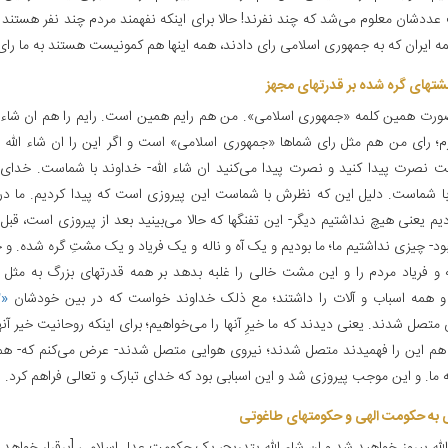
عددشان معلوم می‌شد که چند نفرند! حالا برای اینکه نفهمند مردم چند نفر هستند و
 ایران که به جمهوری اسلامی رای دادند، همه اینها هم کمونیست هستند به ما رای 
مشتهای گره شده بر قدرتهای مجهز
ورت همین کلمه «جمهوری اسلامی». من هم رایم همین است. رایم را هم ان شاء ا
زم؛ رای من هم مثل رای شماها «جمهوری اسلامی» است و اگر این را ان شاء الله 
ت نصرت پیدا کنید و نصرت پیدا می‌کنید ان شاء الله- خداوند با شماست. خدای 
 شماست. دلیل این که نظرش با شماست این پیروزی است که پیدا کردیم. ما در
م یعنی هیچ نداشتیم دیگر- این تفنگها که حالا می‌بینید بعد از پیروزی است، قبل ا
بود- چیزی نداشتیم ما؛ ما بودیم و یک آه و ناله و یک فریاد و یک مشتِ گره شده. و
ه و فریاد مردم را و این مشت خالی را غلبه بدهد بر همه قدرتهای بزرگ به مثل ق
و همه اسباب و آلات را داشتند؛ مع ذلک خداوند خواست که در بین خودشان
«۲»
تصل شدند. یعنی دیدند که ما خیرِ آنها را می‌خواهیم؛ برای اینکه روحانیت خیر آنه
 هم این را فهمیدند متصل شدند؛ نیروی هوایی متصل شدند- عرض می‌کنم که- هم
 ما. و این موجب پیروزی شد و این اسبابی بود که خدای تبارک و تعالی فراهم کرد.
 به حکومت الهی و حکومتهای طاغوتی‌