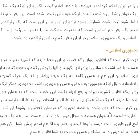
ا در ایران اعلام کردند؛ با فریادها، با دادها اعلام کردند لکن برای اینکه یک اشکا
اگر یک دولتی اشکالی داشته باشد در اینکه خوب این ثبت نشده است این رفراندم، ت
تقاضا بشود ثبت بشود، شمارش بشود آرا- برای این، بنا بر این است که یک رفراندم
اندم یک رفراندم اساسی است که مقدرات مملکت ما را تعیین می‌کند و ما اگ
لامی، یک جمهوری اسلامی در ایران برقرار کنیم با این رفراندم باید بشود.
جمهوری اسلامی»
هت لازم است که آقایان، اینهایی که قدرت بر این معنا دارند که تشریف ببرند در بل
هستند یا غیر آشنا، و مسائل را برای آنها بگویند و آنها را روشن کنند و دعوت کنند به ا
ری اسلامی- این هم با همین کلمه: نه یک حرف زیادتر و نه یک حرف کمتر- برا
افتاده‌اند دنبال اینکه «جمهوریِ» محض، همین جمهوری باشد، «جمهوری دمکراتیک» 
برای اینکه آقایان تشریف ببرند و رفع ابهام بکنند، این خوب است. که به همان ط
ینجا بنا دارند که یک مثلًا هیاتهایی را به اطراف یا اشخاصی‌ را به اطراف بفرستند 
ین لازم است که عمل بشود. و غصه نخورید که درستان تعطیل می‌شود! ان شاء ا
[دارید]- الحمد للَّه جوان هستید و مجال درس خواندنتان هست. من هم یک طلبه 
ع این طوری است درسم را رها کردم و رفتم، و حالا هم آمدم پیش شما. الآن ه
عه دارم نه درس دارم. مشغول همین خدمت به شما آقایان هستم.