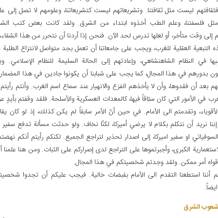
ثقافتهم ليست مثل ثقافتنا. وتشريعاتهم ليست كتشريعاتنا، وعلومهم لا تصل إلى علو
ثل فلسفتنا، وعلم الطب أخذوه ابتداء من الشرق. ولقد كانت بعض كتب الش
م إلى وقت متأخر، أو لعلها تدرس لحد الآن. فنحن إذا أردنا أن نتحرر من هذا الشقا
ذه التبعية العقلية للغرب، ويجب على جامعاتنا أن تعمل بجد متواصل لانتزاع الطلبة 
ليها في النظام الشاهنشاهي، وإعادتهم إلى الحالة السليمة للنظام الإسلامي. 
ون بدورهم في هذا المجال، كما يجب على شبابنا أن يكونوا جادين في هذا المضمار،
بعد أن فقدوها، وأن لا يأخذهم الفزع والانهيار عند سماع اسم الغرب. وأنتم رأيتم 
رب في الأمور التي كان سبّاقاً فيها، كالمعدات العسكرية والأسلحة. فلقد وقفتم بأيدٍ عز
لأقوياء، وتقدمتم الى الأمام. في حين أنّ الأمر سابقاً لم يكن كذلك، إذ لو كان يقا
إننا نريد أن نتكلم بكلام لا يرضي أميركا، لكنّا نخاف. ولو حدثت مسألة تدفع سفير ا
السوفياتي او سفير اميركا، إلى اصدار تحذير لتراجع الجميع. لكنكم رأيتم أنكم نهضت
استعمارية الكبرى، وأجبرتموها على التراجع لدى إصراركم على الثبات. ومن هنا علمنا أ
قواه أمر ممكن. ولقد وجدتم شخصيتكم في هذا المجال.
تم أننا استطعنا التقدم الى الأمام بقبضات خالية. فيجب عليكم أن تجدوا شخصي
يضاً.
شعوب الشرق‏