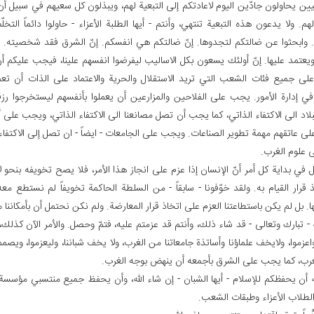
بيين يحاولون جادّين اليوم لاعادتكم إلى التبعية لهم، ويبذلون كل سعيهم في سبيل أ
لهم. ولا يدعون هذه التبعية تنتهي، وأنتم - أيها الطلبة الأعزاء - حاولوا دائماً الت
ة. وابحثوا عن ضالتكم لتجدوها. إنّ ضالتكم هي انفسكم. إنّ الشرق فقد شخصيته.
يعتمد عليها. إنّ أولئك يسعون بكل الاساليب ليفرضوا انفسهم علينا، فيجب عليكم أن
ى جميع فئات الشعب التي تريد الاستقلال والحرية والاعتماد على الذات أن تعم
ي إدارة الأمور. يجب على الفلاحين والمزارعين أن يعملوا بأنفسهم ليستخرجوا ر
لاد الى الاكتفاء الذاتي، كما يجب أن تصل مصانعنا الى الاكتفاء الذاتي، ويجب على 
لى عاتقهم مهمة تطوير الصناعات. ويجب على الجامعات - ايضاً - ان تصل إلى الاكتفاء
ى علوم الغرب.
ل في بداية كل أمر أنّ الإنسان إذا عزم على انجاز هذا الأمر، فلا يصح تخويفه بنحو
قرار القيام به. ولقد خوّفونا - سابقاً - من السلطة الحاكمة تخويفاً لم نستطع مع
. بل لم يكن باستطاعتنا العزم على اتخاذ قرار المعارضة. ولم نكن نحتمل أن بأمكاننا 
ه - تبارك وتعالى - قد شاء ذلك، وأنتم قد عزمتم عليه، فتمّ وحصل. والأمر الآن كذلك،
اعزموا، ولايخف علماؤنا وأساتذة جامعاتنا من الغرب، ولا يخف شباننا، وليعزموا، ويصم
غرب، كما يجب على الشرق بأجمعه أن ينهض بوجه الغرب.
له أن يحفظكم للإسلام - أيها الشبان - إن شاء الله، وأن يحفظ جميع منتسبي مؤسس
لطلاب الأعزاء وطبقات الشعب.