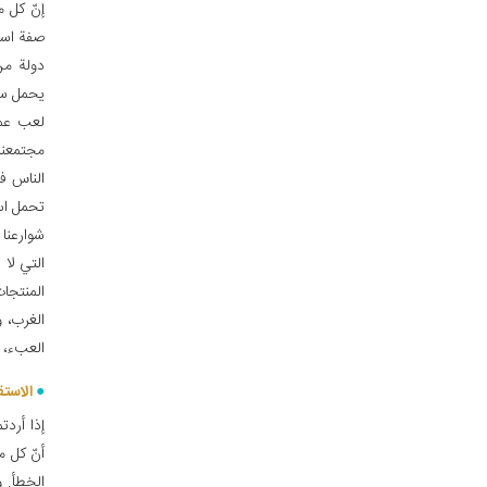
إنّ كل 
صفة استع
دولة من 
يحمل سمة
لعب عما
مجتمعنا
الناس ف
تحمل اسم
شوارعنا
التي لا
المنتجا
الغرب، و
العب‏ء، 
الاستق
إذا أردت
أنّ كل م
الخطأ. 