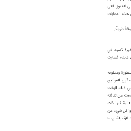
هي العقول التي
 هذه الدعايات
تاً طويلًا.
خيرة لاسيما في
 غايته؛ فصارت
 متطورة ومتفوقة
دّون القوانين
ربي ذلك الوقت
بحث عن ثقافته
الية كلها ذات
وا كل شي‏ء من
 الأصيلة، وإنما