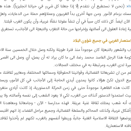
«
: (نحن لا نستطيع أن نتقدم إلّا إذا جعلنا كل شي‏ءٍ في حياتنا انجليزياً). هذه 
سك بزمام الأمور. ومن جهة أخرى بدأ الغربيون وعملاؤهم حملة من الدعايات، ولعل
لآن ايضاً. كل ذلك كان سبباً في أن تنشأ عقولنا نشأة غربية، وأن يكون الغرب قبلتنا.
ية إعادة العقول الى أصالتها، وإخراجها من حالة التغرّب والتبعيّة الى الأجانب، تستغرق وق
لاستعمار الغربي في جميع شؤون البلاد
رّب والشعور بالتبعيّة كان موجوداً منذ فترة طويلة ولكنه وصل خلال الخمسين سنة الا
مة هذا الرجل الفاسد محمد رضا، الى ما كان يراد له أن يصل، أي وصل الى اقصى
سيرة لدى الغرب، ومرتبطة به في مختلف المجالات.
م من ان تشريعاتنا القضائية، وقوانيننا الحقوقيّة ومسائلها المختلفة، ومعايير ثقافتنا،
ع الدول، لكنّ هؤلاء كانوا يمدون أيدي الحاجة إلى الأجانب في كل الأمور، ويستم
 كانت هذه الظاهرة موجودةً حتى في زمن الحركة الدستورية، إذ كانت أيادي متغ
يث استمدوا الدستور آنذاك من الغرب، لكي لا يعود الشعب إلى نفسه وأصالته، ولا ي
 أنه شعب يمتلك ثقافة غنية عريقة. فهذه مدارسنا - الآن - وجامعاتنا ومعاهدنا الع
شكال غربية، وكذلك المحاكم والسلطة القضائية، وجميع مراحل القضاء، إذ انهم اقتبس
وضعوا الثقافة الاسلامية الغنية جانباً، وربطوا أنفسهم بالغرب، لكنهم لم يأخذوا ثقافته
افته الاستعمارية.