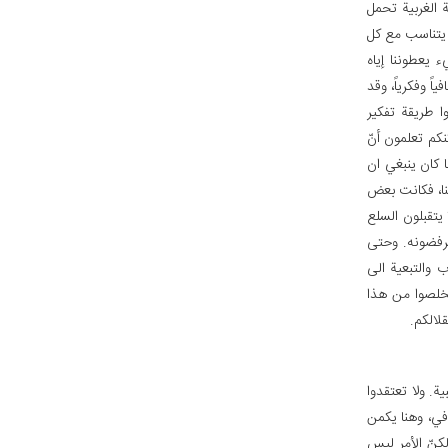
 الغربية تحمل
ا يتناسب مع كل
 يعطوننا إياه
اً وفكرياً، وقد
ا طريقة تفكير
كم تعلمون أنّ
 كان ينبغي ان
 بنا، فكانت بعض
 يتقبلون السلع
يرفضونه. وحتى
 والتبعية الى
تتخلصوا من هذا
قلالكم.
ة. ولا تعتقدوا
افي، وهنا يكمن
كنّ الأمر ليس