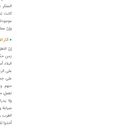
المفكر
۱»
كانت تم
موجودة ا
وإنّ عمل
آثار ا
إنّ التغ
زمن حكو
البلاد أ
على الرغ
على جمي
منهم. و
تعمل، ح
ولا يدرك
صياغة وأ
الغرب، و
أخذوا ثق