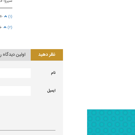
سيروا قُد
(۱)
-ا
(۲)
-ف
نظر دهید
اولین دیدگاه ر
نام
ایمیل