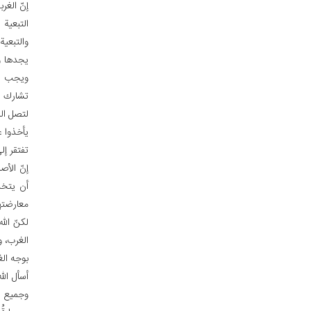
إنّ الغر
التبعية 
والتبعي
يجدها و
ويجب عل
تشارك ف
لتصل الب
يأخذوا ع
تفتقر إل
إنّ الأص
أن يتخذ 
معارضتها
لكنّ الل
الغرب، و
بوجه ال
أسأل ال
وجميع ا