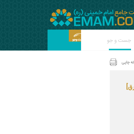
ه چاپی
ق‏]