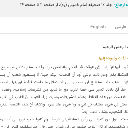
 ارجاع:
جلد ۱۲ صحیفه امام خمینی (ره)، از صفحه ۱۱ تا صفحه ۱۴
فارسی
English
 الرحمن الرحيم‏
الذات والعودة إليها
ثر، - أيها الأعزاء - لأن الوقت قد فاتكم، والطقس بارد، وقد جلستم بشكل غير مريح
لمكتظ بكم. ومع ذلك فإنني أود أن اتحدث اليكم قليلا: لا يستطيع شعب أن يستقل
إنّ الشعوب لا تستطيع ان تحصل على الاستقلال ما دامت فاقدة لهويتها وشخصيت
حقاً أنّ بلادنا تسير على خطا الغرب مع ما لديها من تشريعات إسلامية، وقضاء إ
مثل كل شي‏ء يمتلك كل شي‏ء، ولا شي‏ء عند غيره. ولاشك أنّ هذه التبعية الفكري
ء الشعوب، وشقاء شعبنا ايضاً.
خت عقول من كانوا على رأس السلطة إلى درجة انهم كانوا لا يرجعون الى أنفسهم 
م شخصيتهم، إذ كان الغرب قبلتهم في كل شي‏ء. حتى قال أحد مثقفيهم الذي كان - ب