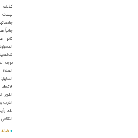
كذلك. ف
ليست م
جامعاته
جانباً ه
كانوا ع
المسؤول
شخصيتهم 
بوجه الغ
الطغاة ا
السابق: 
الاتحاد 
القوى ال
الغرب و
لقد رأي
الثقافي ا
ضالة 