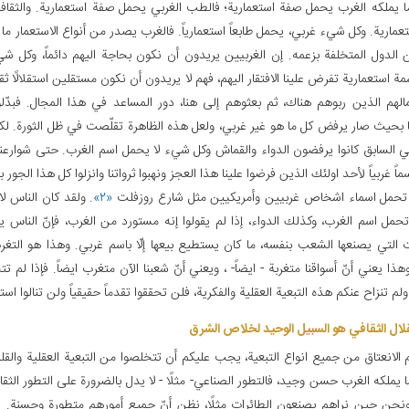
ما يملكه الغرب يحمل صفة استعمارية؛ فالطب الغربي يحمل صفة استعمارية. والثقافة
مارية. وكل شي‏ء غربي، يحمل طابعاً استعمارياً. فالغرب يصدر من أنواع الاستعمار م
الدول المتخلفة بزعمه. إن الغربيين يريدون أن نكون بحاجة اليهم دائماً، وكل شي‏ء
 استعمارية تفرض علينا الافتقار اليهم، فهم لا يريدون أن نكون مستقلين استقلالًا ثقافي
لهم الذين ربوهم هناك، ثم بعثوهم إلى هنا، دور المساعد في هذا المجال. فبدّلو
 بحيث صار يرفض كل ما هو غير غربي، ولعل هذه الظاهرة تقلّصت في ظل الثورة. لكن
ي السابق كانوا يرفضون الدواء والقماش وكل شي‏ء لا يحمل اسم الغرب. حتى شوارعنا
اً غربياً لأحد اولئك الذين فرضوا علينا هذا العجز ونهبوا ثرواتنا وانزلوا كل هذا الجور
 تحمل اسماء اشخاص غربيين وأمريكيين مثل شارع روزفلت
«۲»
. ولقد كان الناس لا
 تحمل اسم الغرب، وكذلك الدواء، إذا لم يقولوا إنه مستورد من الغرب، فإنّ الناس 
ت التي يصنعها الشعب بنفسه، ما كان يستطيع بيعها إلّا باسم غربي. وهذا هو التغرب
هذا يعني أنّ أسواقنا متغربة - ايضاً- ، ويعني أنّ شعبنا الآن‏ متغرب ايضاً. فإذا لم 
ولم تنزاح عنكم هذه التبعية العقلية والفكرية، فلن تحققوا تقدماً حقيقياً ولن تنالوا است
لال الثقافي هو السبيل الوحيد لخلاص الشرق‏
م الانعتاق من جميع انواع التبعية، يجب عليكم أن تتخلصوا من التبعية العقلية والقلبي
ا يملكه الغرب حسن وجيد، فالتطور الصناعي- مثلًا - لا يدل بالضرورة على التطور الثق
ونحن حين نراهم يصنعون الطائرات مثلًا، نظن أنّ جميع أمورهم متطورة وحسنة. ل