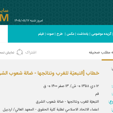
امروز شنبه ۱۴۰۵/۰۵/۱۷
گزیده موضوعی
|
یادداشت
|
عکس
|
طرح
|
صوت
|
فیلم
ه مطلب صحیفه
اشتراک
نمایش نسخ
:
خطاب‏ [التبعيّة للغرب ونتائجها - ضالة شعوب الشر
:
۱۲ دي ۱۳۵۸ ه- ش/ ۱۳ صفر ۱۴۰۰ ه- ق‏
قم‏
ع:
التبعيّة للغرب ونتائجها - ضالة شعوب الشرق‏
اعضاء الاتحاد الاسلامي لطلبة كلية الحقوق - المعهد العالي/ اردبيل‏