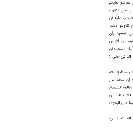
ن يفرضوا عليكم
خلّص من التغرب
 فيجب عليه أن
 تقاوموا ذلك.
ل بنفسها، وأن
زقهم من الأرض
أبناء الشعب أن
 الذاتي حتى لا
 لا يستطيع معه
ه أن نتخذ قرار
مخالفة السلطة.
 فلا تخافوا من
موا على الوقوف
ة المستضعفين،