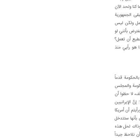
 كنا ولحد الآن
بقى الجمهورية
امل ولكن ليس
فترض بأنني لو
تطيع أن تعمل؟
ا هو رأيي منذ
بالحكومة قدماً
حكومة والمجلس
ف، لا حظوا أن
نَّ الإيرانيين
أيتم أن أمريكا
بأنها ستتدخل
وذاك لحل هذه
ن نلاحظ جيداً