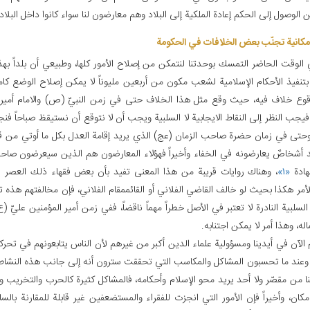
 الوصول إلى الحكم إعادة الملكية إلى البلاد وهم معارضون لنا سواء كانوا داخل البلاد 
مكانية تجنّب بعض الخلافات في الحكومة
 الوقت الحاضر التمسك بوحدتنا لنتمكن من إصلاح الأمور كلها، وطبيعي أن بلداً بهذ
بتنفيذ الأحكام الإسلامية لشعب مكون من أربعين مليوناً لا يمكن إصلاح الوضع كامل
وع خلاف فيه، حيث وقع مثل هذا الخلاف حتى في زمن النبيّ (ص) والامام أمير ا
فيجب النظر إلى النقاط الايجابية لا السلبية ويجب أن لا نتوقع أن نستيقظ صباحاً 
 وحتى في زمان حضرة صاحب الزمان (عج) الذي يريد إقامة العدل بكل ما أوتي من ق
د أشخاصٌ يعارضونه في الخفاء وأخيراً فهؤلاء المعارضون هم الذين سيعرضون صاح
هادة
«۱»
، وهناك روايات قريبة من هذا المعنى تفيد بأن بعض فقهاء ذلك العصر يخ
مر هكذا بحيث لو خالف القاضي الفلاني أو القائممقام الفلاني، فإن مخالفتهم هذه تش
السلبية النادرة لا تعتبر في الأصل خطراً مهماً ناقضاً، ففي زمن أمير المؤمنين عليّ (
له، وهذا أمر لا يمكن اجتنابه.
 الآن في أيدينا ومسؤولية علماء الدين أكبر من غيرهم لأن الناس يتابعونهم في تحر
وعند ما تحسبون المشاكل والمكاسب التي تحققت سترون أنه إلى جانب هذه النشاط
 من مقصّر ولا أحد يريد محو الإسلام وأحكامه، فالمشاكل كثيرة كالحرب والتخريب
كان، وأخيراً فإن الأمور التي انجزت للفقراء والمستضعفين غير قابلة للمقارنة بال