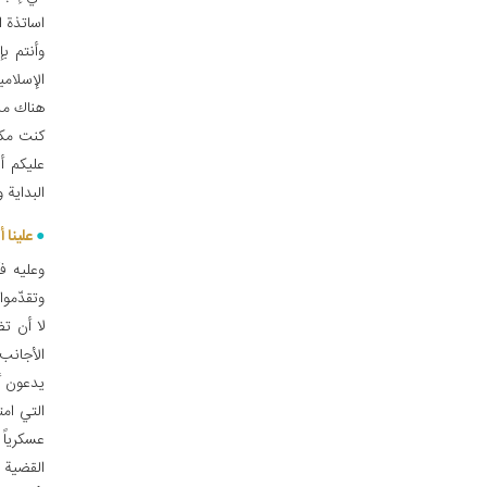
اساتذة ا
وأنتم ب
الإسلام
هناك من
كنت مكا
عليكم أ
البداية
علينا 
وعليه فأ
وتقدّمو
لا أن ت
الأجانب 
يدعون أن
التي ام
عسكرياً
القضية 