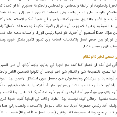
لحوزة والحكومة، أو الرابطة والمجلس، أو المجلس والحكومة فسنهزم، أما لو اتحدنا كما
إعلامكم والوعاظ على المنابر والعلماءفي المساجد تدعون الناس إلى الوحدة فست
ية وتصلح الأمور بالتدريج. ونحن كذلك راغبون في تنفيذ أحكام الإسلام بشكل ك
 له القدرة ولا يفعل ذلك، يجب أن ننظر إلى قدرة الحكومة وحجم هذه الأعمال؟ ولن
ن هؤلاء فماذا أستطيع أن أفعل؟، فلو نحينا رئيس الوزراء وأحللناك محله فكم تس
ن توازنوا بين حجم العمل والامكانيات المتاحة وأن تسووا الأمور بشكل أخوي، وهذ
 وحتى الآن وسيظل هكذا.
أن نسعى للخير لا للإنتقام‏
ني آمل أنكم ان تعملوا كما كنتم مع الثورة في بدايتها وثبّتم أركانها أن على السير 
ا لها النصح، فالنصيحة شئ والانتقام شئ آخر، فيجب أن تكونوا ناصحين للناس وال
ضادّوهم، إذ لو عارضتكم وعارضتموني فلن يحصل سوى استغلال الآخرين لهذا الموق
يأخذون كلمة واحدة من كلامنا ويصوغون منها أمراً ليتغلّبوا به علينا، فيقولون مثلًا: إ
هم يعارضون ويرفضون أخذ الرهائن لكنهم لأنهم ضد آمريكا فلا معنى لهذا الادعاء. ور
تحنت بقضية الرهائن كيف توسلت بهذا الطرف وذاك، في البداية أثارت ضجة كبرى 
 وكيف أخذ رئيس جمهورية أمريكا بعد ذلك بالتوسل والاستجداء والطلب إلى هذا 
ولكنه لم يفلح، وهناك مجموعة تقف وتقول: (يجب العمل طبقاً لظروفنا) فيجب علينا أ