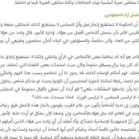
ننا سنتلقى ضربة أساسية بهذه المخالفات ولكننا سنتلقى الضربة فيما لو اختلفنا.
حمل آراء المجتهدين‏
ر أن الحكومة لا تستطيع إنجاز عمل وأنَّ المجلس لا يستطيع كذلك فسنتلقى صفعة وتظ
فليس الأمر بأن يحصل أشخاص أفضل من هؤلاء لإدارة الأمور، فكل واحد من هؤلاء
لكثير من العناء وكان مخلصاً، والمسؤولون في البلاد أناسٌ مخلصون وطبيعي أن يوج
الآخر هو أنه قد يخالفنا بعض الأشخاص في الرأي والتلقي ولكننا لا نستطيع إغلاق باب
 قد كان وما يزال وسيظل مفتوحاً والآن حيث استجدّت بعض القضايا التي تختلف عن ال
يختلف فهم أحكام الإسلام كذلك فلا يجوز لنا أن نتخاصم بسبب هذا الفهم والتلقّي، 
نتم اعضاء رابطة اساتذة الحوزة المحترمين أن تكونوا بحيث لو جاءكم شخص يحاول عر
وا به وأن تلاحظوا المشكلات ماهي؟ فلو أردنا أن نصغي لأقوال مجموعة في المجلس مث
. لا لرئيس المجلس. لا لرئيس الوزراء. فماذا سيحدث عند ذلك؟
ون: إن لدينا أشخاصاً يأتون من عالم الغيب يقومون بانجاز هذه الأعمال طبق رغباتنا
يوجد في العالم كله مثل هؤلاءالأشخاص، وان وضعنا الآن بشكل لو أردنا خلط الأمور ب
يعني أنَّ الجمهورية الإسلامية تتصدّع، وأنا أعتقد أن أي واحد من هؤلاء الذين أعرفهم ل
تشخيصه للأمور ناقصاً أحياناً، وعليكم أنتم أيها السادة أن ترشدوه وتسدّدوه لأن إس
 عمله، وعلينا أن نلحظ النقاط الإيجابية ونجعلها أكثر إيجابية. فلو حصل لا سمح الله 