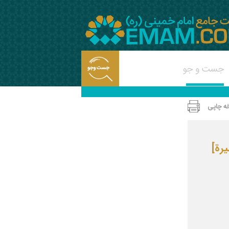
ه چاپی
رة]