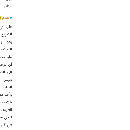
هؤلاء عن
عدم إ
علينا في
الشروع 
ودون وق
السلام، 
مايرام،
أن‏ يوج
إلى الش
وليس الأ
الحالات 
وأحد عما
فالإسلام
الظروف 
ليس هنا
في كل م