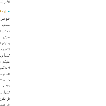
الأمر بأ
لزوم ت
فلو تقر
منجزة، 
تحمّل ا
سيّئون.
و الأمر 
الاجتهاد
كثيراً و
عليكم أ
لا تتأثر
للحكومة
هل ستقول
كلا، لا 
كثيراً، 
بل يكون 
في إنجاز