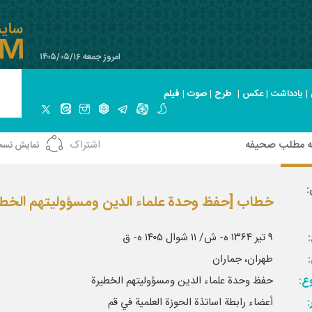
امروز جمعه ۱۴۰۵/۰۵/۱۶
|
یادداشت
|
عکس
|
طرح
|
صوت
|
فیلم
ه مطلب صحیفه
اشتراک
نمایش نسخ
:
خطاب‏ [حفظ وحدة علماء الدين ومسؤوليتهم الخطي
:
۹ تير ۱۳۶۴ ه- ش/ ۱۱ شوال ۱۴۰۵ ه- ق‏
طهران، جماران‏
ع:
حفظ وحدة علماء الدين ومسؤوليتهم الخطيرة
أعضاء رابطة اساتذة الحوزة العلمية في قم‏