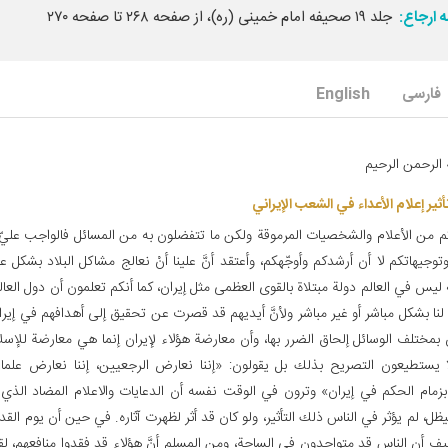
 ارجاع:
جلد ۱۹ صحیفه امام خمینی (ره)، از صفحه ۲۶۸ تا صفحه ۲۷۰
فارسی
English
 الرحمن الرحيم‏
ثير إعلام الأعداء في الشعب الإيراني‏
كم من الأعلام والشخصيات المرموقة ولكن ما تتفضلون به من المسائل فالواجب عليّ 
وتوجيهاتكم لا أن أرشدكم وأوجّهكم، وأعتقد أنَّ علينا أنْ نعالج مشاكل البلاد بشكل عا
 ليس في العالم دولة مبتلاة بالقوى العظمى مثل إيران، كما أنكم تعلمون أن دول العال
نا بشكل مباشر أو غير مباشر ولأنَّ أيديهم قد قصرت عن تحقيق إلى أهدافهم في إيرا
 بمختلف الوسائل إلحاق الضرر بها، وأن معارضة هؤلاء لإيران إنما هي معارضة للإسل
ا يستطيعون التصريح بذلك بل يقولون: «إننا نعارض الرجعيين، إننا نعارض علما
بزمام الحكم في إيران» وترون في الوقت نفسه أن الدعايات والاعلام المضاد الذي ش
ظل، لم يؤثر في الناس ذلك التأثير، ولو كان قد أثر لظهرت آثاره. في حين أن يوم الق
كيف أن الناس قد متواجدون في الساحة، ومن المسلم أنَّ هؤلاء قد فقدوا منافعهم، 