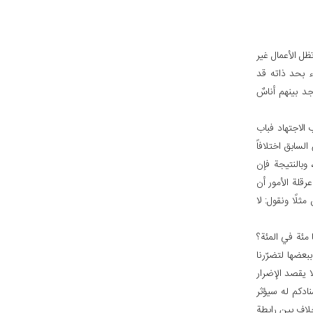
ل الأعمال غير
 بحد ذاته قد
د بينهم أناسٌ
 الاجتهاد فباب
سابق اختلافاً
وبالنتيجة فإن
قلة الأمور أن
لًا ونقول: لا
 مئة في المئة؟
بعضها لتضرّرنا
ا يقصد الإضرار
نادكم له سيؤثر
خلاف بين رابطة