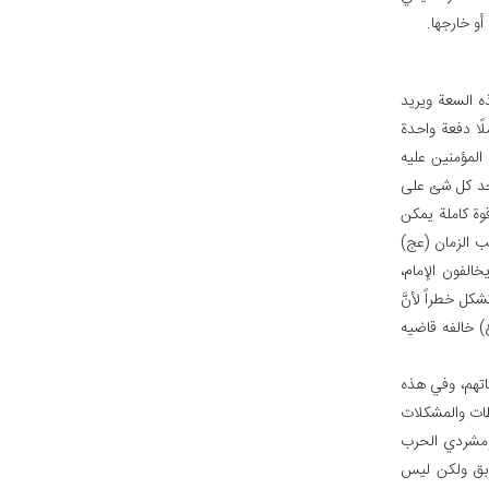
أو خارجها.
ه السعة ويريد
ًا دفعة واحدة
لمؤمنين عليه
فنجد كل شئ على
وة كاملة يمكن
ب الزمان (عج)
الفون الإمام،
كل خطراً لأنَّ
ع) خالفه قاضيه
كاتهم، وفي هذه
ات والمشكلات
 ومشردي الحرب
سابق ولكن ليس