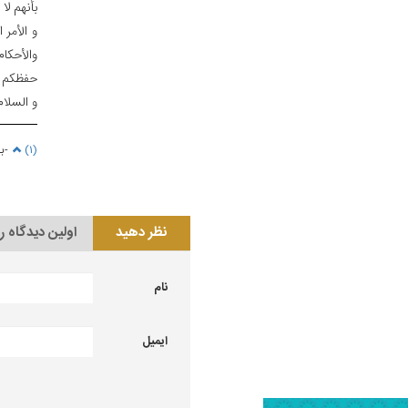
بأنهم لا
و الأمر 
والأحكا
حفظكم ال
و السلام
(۱)
-بحار ا
نظر دهید
اولین دیدگاه ر
نام
ایمیل