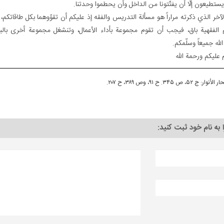
 يستطيعون إلّا أن يفتّتونا من الداخل وأن يحطموا وحدتنا.
الآخر الذي ذكرته مراراً هو مسألة التدريس والفقه إذ عليكم أن تقوّوهما بكل طاقاتكم، ف
م الفقهية باق، فيجب أن تقوم مجموعة بأداء الأعمال، وتنشغل مجموعة أخرى بال
له جميعاً وسلّمكم.
 عليكم ورحمة الله‏
لأنوار: ج ۵۲، ص ۳۴۵. ح ۹۱، وص ۳۸۹، ح ۲۰۷.
ا به نام خود ثبت کنید: