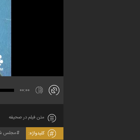
00:00
متن فیلم در صحیفه
مجلس شو
کلیدواژه: