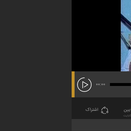
00:00
یین
اشتراک