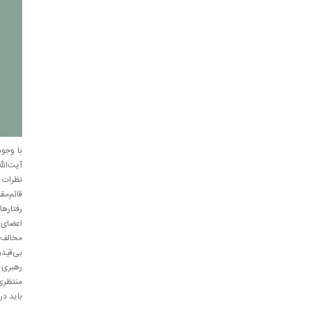
با وجود
آیت‌الل
نظرات 
قائم‌مق
رفتارها
اعضای 
مخالف 
بی‌قید
رهبری ا
منتظری
باید در