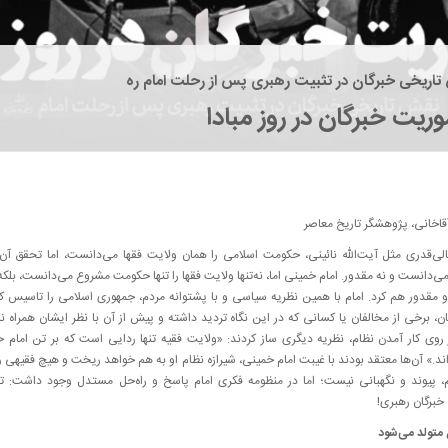
اریخی خبرگان در تثبیت رهبری پس از رحلت امام ره
وریت خبرگان در روز مبادا
قاخانی، پژوهشگر تاریخ معاصر
الی‌قدری مثل آیت‌الله نائینی، حکومت اسلامی را همان ولایت فقها می‌دانست، اما تحقق آن 
‌دانست و نه مقدور. امام خمینی اما، نه‌تنها ولایت فقها را تنها حکومت مشروع می‌دانست، بلکه 
 مقدور هم کرد. امام با همین نظریه سیاسی و با پشتوانه مردم، جمهوری اسلامی را تاسیس کر
ن، برخی از مخالفان یا کسانی که در این نگاه تردید داشته و پیش از آن با نظر ایشان همراه نب
روی کار آمدن نظام، نظریه دیگری ساز کردند: «ولایت فقیه تنها ردایی است که بر تن امام 
ند.» آن‌ها معتقد بودند با غیبت امام خمینی، شیرازه نظام او به ‌هم خواهد ریخت و هیچ فقیهی را
، پیوند و نگهبانی نیست؛ اما در منظومه فکری امام پاسخ و راه‌حل مستدل وجود داشت: ت
برگان رهبری!
 متولد می‌شود