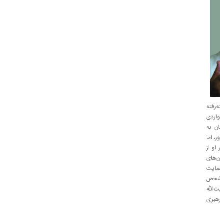
‌رفته
واردی
ان به
ور، اما
او از
ن‌های
حمایت
و شخص
آیت‌الله
رهبری