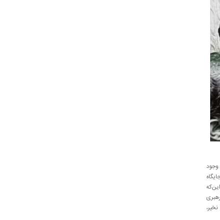
 وجود
ایگاه
ین‌که
رهبری
نخیر،