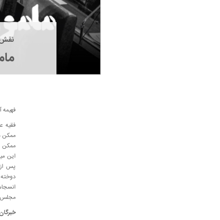
نقش ت
مام
فهیمه آ
فقیه ع
ممکن می
ممکن و
این میا
پس از 
دوخته‌ا
انسجام
مجلس خ
خبرگان