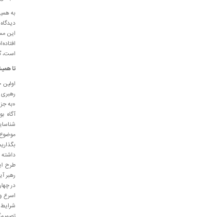
دیدگاه
این مسئ
افتاده
است، گو
تا همیش
رهبری ا
«به جز 
آگاه بو
موضوع ت
بگذاریم
داشته ب
طرح ای
رهبر آی
در چها
اسرع وق
تصمیم‌گ