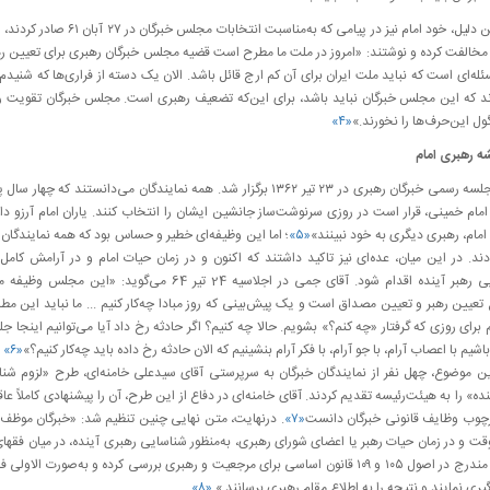
به همین دلیل، خود امام نیز در پیامی که به‌مناسبت انتخابات مجلس خبرگان د
 مخالفت کرده و نوشتند: «امروز در ملت ما مطرح است قضیه مجلس خبرگان رهبری برای تعیین ر
له‌ای است که نباید ملت ایران برای آن کم ارج قائل باشد. الان یک‌ دسته از فراری‌ها که شنیدم،
‌اند که این مجلس خبرگان نباید باشد، برای این‌که تضعیف رهبری است. مجلس خبرگان تقویت 
ل این‌حرف‌ها را نخورند.»
«۴»
ه رهبری امام
اولین جلسه رسمی خبرگان رهبری در ۲۳ تیر ۱۳۶۲ برگزار شد. همه نمایندگان می‌دانستند که چهار 
مام خمینی، قرار است در روزی سرنوشت‌ساز جانشین ایشان را انتخاب کنند. یاران امام آرزو دا
امام، رهبری دیگری به خود نبینند»
«۵»
؛ اما این وظیفه‌ای خطیر و حساس بود که همه نمایندگان 
دند. در این میان، عده‌ای نیز تاکید داشتند که اکنون و در زمان حیات امام و در آرامش کامل،
شناسایی رهبر آینده اقدام شود. آقای جمی در اجلاسیه 24 تیر 64 می‌گوید: «این مج
عیین رهبر و تعیین مصداق است و یک پیش‌بینی که روز مبادا چه‌کار کنیم ... ما نباید این مطا
 برای روزی که گرفتار «چه کنم؟» بشویم. حالا چه‌ کنیم؟ اگر حادثه رخ داد آیا می‌توانیم اینجا جل
اشیم با اعصاب آرام، با جو آرام، با فکر آرام بنشینیم که الان حادثه رخ داده باید چه‌کار کنیم؟»
«۶»
د
ن موضوع، چهل نفر از نمایندگان خبرگان به سرپرستی آقای سیدعلی خامنه‌ای، طرح «لزوم شن
نده» را به هیئت‌رئیسه تقدیم کردند. آقای خامنه‌ای در دفاع از این طرح، آن را پیشنهادی کاملاً عاقل
رچوب وظایف قانونی خبرگان دانست
«۷»
. درنهایت، متن نهایی چنین تنظیم شد: «خبرگان موظف‌ا
ت و در زمان حیات رهبر یا اعضای شورای رهبری، به‌منظور شناسایی رهبری آینده، در میان فقهای
شرایط مندرج در اصول ۱۰۵ و ۱۰۹ قانون اساسی برای مرجعیت و رهبری بررسی کرده و به‌صورت الاولی ف
یری نمایند و نتیجه را به اطلاع مقام رهبری برسانند.»
«۸»