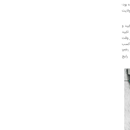
 بود؛
ت‌الله منتظری در مرداد سال ۵۸، اصل ولایت
یید و
تایید
ر وقت
ی کسب
بنابراین، 19 آذر 1361
رایج