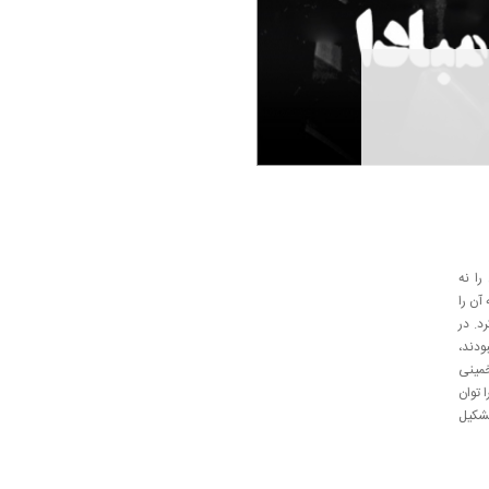
را نه
آن را
د. در
ودند،
خمینی
 توان
شکیل