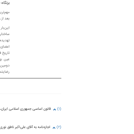
بزنگاه 
مهم‌تری
بعد از
این‌با
تهدیدها
اعضای م
تاریخ ف
عین به
دومین 
رضایتمن
(۱)
قانون اساسی جمهوری اسلامی ایران، ص
(۲)
اجازه‌نامه به آقای علی‌اکبر ناطق ن