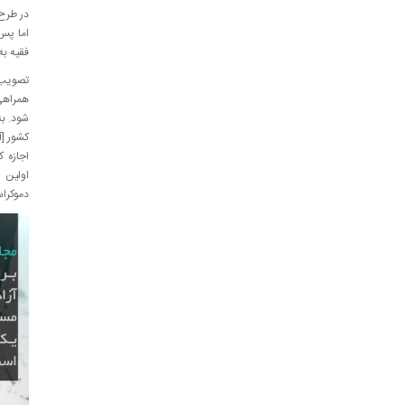
در طرح 
فقیه به
تصویب ا
همراهی 
شود. به
کشور [آ
اجازه ک
اولین 
دموکراس