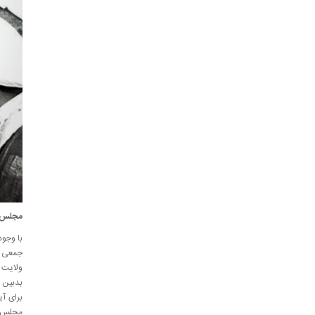
مجلس خ
با وجود
جمعی از
ولایت 
بدبین 
برای آی
مجلس خب