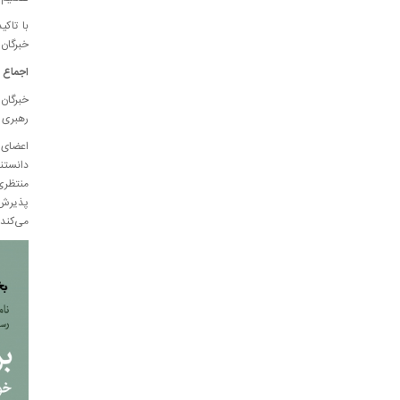
با تاک
خبرگان 
اجماع 
خبرگان 
رهبری آ
اعضای م
دانستند
منتظر
پذیرش ا
می‌کند