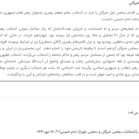
خبرگان
ن اقدام مجلس اول خبرگان را باید در انتخاب مقام معظم رهبری به‌عنوان رهبر نظام جمهوری ا
 رحلت امام خمینی دانست.
ر نه شعارهای مردم و نه احساسات و خروش همدلانه‌شان که یک ساختار متولی انتخاب رهبر
ساختاری که از سال 61 تشکیل و حالا روز مبادایش فرا رسیده بود. چهاردهم خرداد، در حالی که ک
ی جدی منافقین روبه‌رو بود و عزل قائم‌مقام رهبری (آقای منتظری) نیز بر شرایط پیچیده افزوده
جلس خبرگان گردهم آمدند تا وظیفه تاریخی خود را انجام دهند. این نخستین‌بار در ایران و بل
قه شیعه بود که جمعی از منتخبان مردم، رهبر و حاکم جامعه را انتخاب می‌کردند؛ انتخاب فقیهی 
ره‌مندی از فقه اجتهادی، زمان‌شناس باشد و مصداق واضح آن آیت‌الله سیدعلی خامنه‌ای به‌
رهبر انقلاب و جمهوری اسلامی برگزیده شد؛ انتخابی که مانند هر انتخاب دیگری در چشم مواف
دان، برق شادی و امید جهان است و در قلب مخالفان، زبانه‌های اعتراض و کین را برانگیخت.
۱۰۳
(ره)
وری (انتخابات مجلس خبرگان و مجلس شورا)، امام خمینی
، ۲۸ مهر ۱۳۶۱