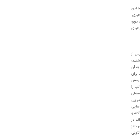
ر ۲۷ آبان ۶۱ صادر کردند، با این
هبری.
 دوره
رهبری
سال پس از
شتند:
به آن
 برای
لس وظیفه مهمش
لب را
سه‌ای
ر پی
اسایی
انه و
ند در
 حائز
الاَولی