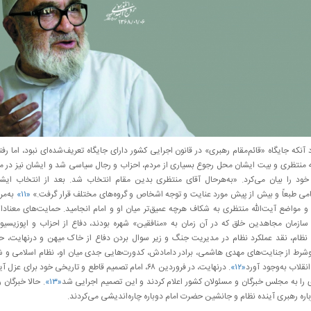
 آنکه جایگاه «قائم‌مقام رهبری» در قانون اجرایی کشور دارای جایگاه تعریف‌شده‌ای نبود، اما رفته
ه منتظری و بیت ایشان محل رجوع بسیاری از مردم، احزاب و رجال سیاسی شد و ایشان نیز در م
خود را بیان می‌کرد. «به‌هرحال آقای منتظری بدین مقام انتخاب شد. بعد از انتخاب ایش
امی طبعاً و بیش از پیش مورد عنایت و توجه اشخاص و گروه‌های مختلف قرار گرفت.»
«۱۱»
به‌‌مر
 و مواضع آیت‌الله منتظری به شکاف هرچه عمیق‌تر میان او و امام انجامید. حمایت‌های معنادار 
سازمان مجاهدین خلق که در آن زمان به «منافقین» شهره بودند، دفاع از احزاب و اپوزیسیو
نظام، نقد عملکرد نظام در مدیریت جنگ و زیر سوال بردن دفاع از خاک میهن و درنهایت، 
وشرط از جنایت‌های مهدی هاشمی، برادر دامادش، کدورت‌هایی جدی میان او، نظام اسلامی 
نقلاب به‌وجود آورد
«۱۲»
. درنهایت، در فروردین ۶۸، امام تصمیم قاطع و تاریخی خود برای عزل 
 را به مجلس خبرگان و مسئولان کشور اعلام کردند و این تصمیم اجرایی شد
«۱۳»
. حالا خبرگان 
باره رهبری آینده نظام و جانشین حضرت امام دوباره چاره‌اندیشی می‌کردند.