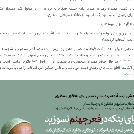
ید بر تعیین مصداق رهبری آینده، ادامه جلسه خبرگان به فردای آن روز موکول شد. مصداق
برای رهبری آینده، تنها یک نفر بود: آیت‌الله حسینعلی منتظری.
منتظره، عزل غیرمنتظره
در آن روز، متن اولیه واحده‌ای را پیشنهاد دادند و آیت‌الله منتظری را به‌عنوان شخص واجد 
ینده انتخاب کردند
«۹»
.
جلس خبرگان بعد از گفت‌وگوها و سخنرانی‌ها، با رای بیش از دو سوم، آقای منتظری را شایسته 
 و او را به‌عنوان جانشین امام و نماینده انتخاب‌شده از سوی مردم معرفی کردند: «حضرت آیت
دامت‌برکاته
ی
در حال حاضر مصداق منحصربه‌فرد قسمت اول از اصل 107 قانون اس
کثریت قاطع مردم برای رهبری آینده می‌باشد و مجلس خبرگان این انتخاب را صائب می‌داند و 
.»
«۱۰»