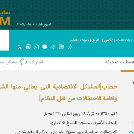
امروز شنبه ۱۴۰۵/۰۵/۱۷
|
یادداشت
|
عکس
|
طرح
|
صوت
|
فیلم
ه مطلب صحیفه
اشتراک
نمایش نسخ
:
خطاب‏[المشاكل الاقتصادية التي يعاني منها الش
واقامة الاحتفالات من قبل النظام‏]
:
۱ تير ۱۳۵۰ ه- ش/ ۲۸ ربيع الثاني ۱۳۹۱ ه- ق‏
النجف الأشرف، مسجد الشيخ الانصاري‏
بت:
الاحتفالات بمناسبة مرور 2500 عام على الحكم الشاهنشاهي‏