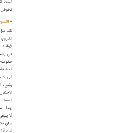
النفط ال
تخوض حرب
التسوی
لقد سوّ
التاريخ،
لأولئك 
في إقام
حكومته.
الجامعة 
الى درج
بشي‏ء.ا
الاحتف
المسلمين
بهذا ال
ألا ينبغ
كيان يخ
احتفالًا