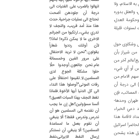
نفسه.أيها الإخوة كتبوا إلينا بأنهم
ا معدة واحدة،
انهالوا بالضرب على الفتيات الى
 والعقل بدوره
درجة أن جلودهن أضحت
تحتاج الى عمليات جراحية.حدث
وحكومة العدل،
هذا منذ أمد قريب، والنجف لا
ك لسنوات قليلة
تدري بشي‏ء.ارتكبوا من الجرائم
الاخرى ما لا يمكن ذكره! لماذا؟
ائل وشكاوى حول
لأن أولئك رددوا شعاراً
 من شيراز بأن
يقولون:"نحن لا نريد الاحتفال
على مرور الفين وخمسمائة
يع!عالم آخر من
عام.نحن جائعون.أوجدوا حلًا
اس أو أي شي‏ء
حلوا مشكلة الجوع لدى
سهم الامام.من
المسلمين.لا.تقيموا احتفالًا على
 الى درجة أن
رفات الموتى"أوصلوا هذا النداء
الى كل الدنيا أيها الأخوة.فلماذا
ه المصائب، فإن
تغط النجف بهذا السبات العميق؟
 طهران وحدها-
ألسنا مسؤولين؟هل إن ما يجب
د دعي الخبراء
أن نقدمه الى المسلمين هو أن
داد لاقامة هذا
ندرس.وندرس فقط؟ ألا ينبغي
أن نقوم بعمل ما لمساعدة
لحاضر! اسرائيل
المسلمين؟ ألا ينبغي أن نستنكر
ائيل هذه يشحن
إرسال النفط الايراني،نفط