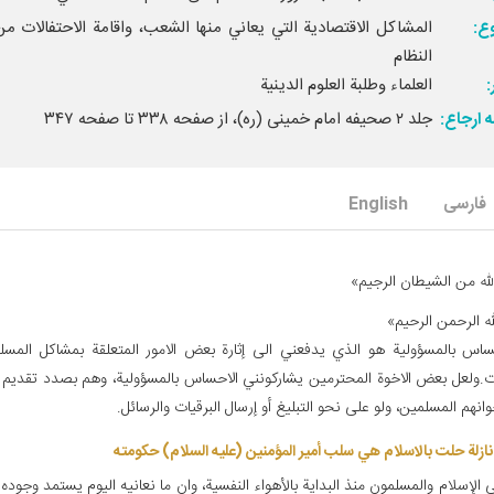
ع:
المشاكل الاقتصادية التي يعاني منها الشعب، واقامة الاحتفالات م
النظام‏
العلماء وطلبة العلوم الدينية
 ارجاع:
جلد ۲ صحیفه امام خمینی (ره)، از صفحه ۳۳۸ تا صفحه ۳۴۷
فارسی
English
لله من الشيطان الرجيم‏»
ه الرحمن الرحيم‏»
ساس بالمسؤولية هو الذي يدفعني الى إثارة بعض الامور المتعلقة بمشاكل الم
ات.ولعل بعض الاخوة المحترمين يشاركونني الاحساس بالمسؤولية، وهم بصدد تقديم
انهم المسلمين، ولو على نحو التبليغ أو إرسال البرقيات والرسائل.
ازلة حلت بالاسلام هي سلب أمير المؤمنين (عليه السلام) حكومته
ي الإسلام والمسلمون منذ البداية بالأهواء النفسية، وان ما نعانيه اليوم يستمد وج