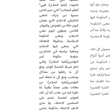
المصيبة التي حلت بسيد
وسلم- ولو أنها
الشهداء (عليه السلام)، فهي"
أعظم المصائب" التي حرم الناس
تعيينه، وعينه
بسببها من إدراك المعنى
 الحكومة فيها
الحقيقي للاسلام، الذي يعيش
ومعنى الحكومة
اليوم حالة من الغموض والابهام.
ه وآله) عما أمر
فالناس يجهلون اليوم معنى
الاسلام، ومعنى الحكومة
كومة الاسلامية
الاسلامية، وحقيقة الاهداف
التي يسعى إليها الاسلام،
ي حصول كل تلك
وماهية برامجه في الحكم.إن
بر أسوأ أنواع
سقوط حكومة أمير
جت الحكومة عن
المؤمنين(عليه السلام) والتي
ناهز عمرها الخمسة أعوام، ومع
اضر، ولم تسنح
كل ما رافقها من مشاكل
لسلام)بعد فترة
ومتاعب، ومع كل ما تحمّله أمير
دة، ناهيك عما
المؤمنين(عليه السلام) من
فترة القصيرة
معانات يعتبر مصاباً عظيماً إذا
نظرنا اليه من جانب.كما أن تلك
لفترة القصيرة
الاعوام الخمسة تحتم على
المسلمين الاحتفاء بها مدى
الدهر، الاحتفاء بحكومة يتمنى