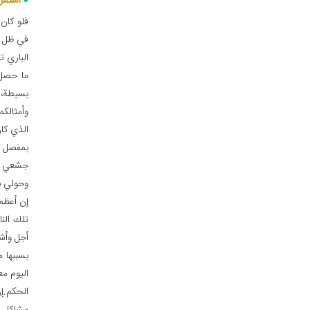
استعرا
فلو كان
في ظل ح
الباري ت
ما حصل 
بسيطة، 
وأمثالكم
الذي كان
بمفصل س
جشعي الى
وحولي ب
إن أعظم
تلك النا
أجل وأش
بسببها 
اليوم مع
الحكم.إ