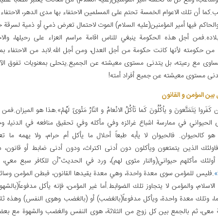
تاعب، ومع كل ما تحمّله أمير المؤمنين(عليه السلام) من معانات يعتبر مصاباً عظيماً 
.كما أن تلك الاعوام الخمسة تحتم على المسلمين الاحتفاء بها مدى الدهر، الاحتفاء
الحاكم فيها أمير المؤمنين(عليه السلام) الموت لاحتمال تعرض ذمي أو ذمية لسرقة خ
لاده.فمن أجل هذه الحكومة ينبغي للناس اقامة مراسم العزاء على رحيلها، والاح
ن حكومته لأنها كانت حكومة من أجل العدل، ومن أجل الله.لابد من الاحتفاء بم
ساوى مع رعيته، بل يتدنى مستوى معيشته عن الجميع.يتحلى بمعنويات تفوق الآفا
نى مستوى معيشته عن جميع أفراد أمته!
بین المؤمن و القانون
 کَفَروا یَتَمَتَّعونَ و یاْکُلُونَ کَما تَاْکُلُ الانْعامُ و النّارُ مَثْویً لَهُمْ».هذا هو الميزان.
 الحيواني في ممارسة اشباع غرائزه وفي مأكله وفي تحقيق منافعه في الدنيا، و
، هو كالحيوان. فالحيوان لا يأبه طبعاً أحلال ما يأكل أم حرام، ولا يهمه ما تع
اولئك الذين يتمتعون ويأكلون دون أدنى اكتراث، ودون أدنى ضابط أو قانون، 
، أولئك مأكلهم حيواني(والنار مثوى لهم)، ورد في الحديث"أن للكافر سبع معي،
.فليس للمؤمن سوى معدة واحدة، وهي معدة يقيدها القانون، فبطن المؤمن وسائر
لاسلام، والمؤمن لا يتجاوز تلك الضوابط.أما غير المؤمن، فإنه يأكل مدفوعاً(بالشهوة
ا، وتلك معدة واحدة، ويأكل مدفوعاً(بالغضب) أو (بالغضب وهوى النفس) وهذه ث
ة معى، ثم بالجمع بين كل زوج من الثلاثة، هوى النفس والغضب والشهوة مع بعضه