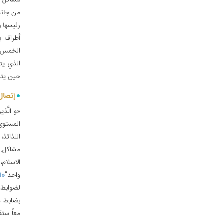
مشاكل وم
من جانب
رئيسها و
أطراف ب
الخمس م
الذي يت
حين يتد
إتصال 
«و الَّذین
المستوى
اللذائذ
مشاكل.ف
الاسلام
واحد"
«۱»
لضوابط ا
بضابط م
معاً ست