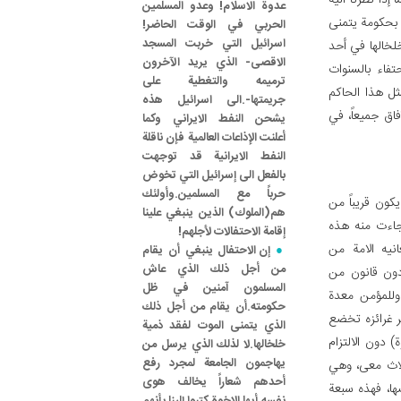
إذا نظرنا اليه
عدوة الاسلام! وعدو المسلمين
 بحكومة يتمنى
الحربي في الوقت الحاضر!
اسرائيل التي خربت المسجد
لخالها في أحد
الاقصى- الذي يريد الآخرون
تفاء بالسنوات
ترميمه والتغطية على
ثل هذا الحاكم
جريمتها-.الى اسرائيل هذه
ق جميعاً، في
يشحن النفط الايراني وكما
أعلنت الإذاعات العالمية فإن ناقلة
النفط الايرانية قد توجهت
بالفعل الى إسرائيل التي تخوض
حرباً مع المسلمين.وأولئك
فمن يكون قريباً من
هم(الملوك) الذين ينبغي علينا
جاءت منه هذه
إقامة الاحتفالات لأجلهم!
انيه الامة من
إن الاحتفال ينبغي أن يقام
من أجل ذلك الذي عاش
دون قانون من
المسلمون آمنين في ظل
 وللمؤمن معدة
حكومته.أن يقام من أجل ذلك
 غرائزه تخضع
الذي يتمنى الموت لفقد ذمية
) دون الالتزام
خلخالها.لا لذلك الذي يرسل من
يهاجمون الجامعة لمجرد رفع
لاث معى، وهي
أحدهم شعاراً يخالف هوى
ا، فهذه سبعة