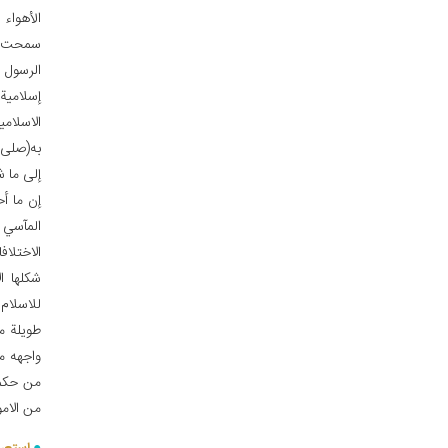
الأهواء 
سمحت با
الرسول ا
إسلامية
الاسلامي
به(صلى ا
إلى ما شا
إن ما أ
المآسي 
الاختلا
شكلها ا
للاسلام 
طويلة م
واجهه م
من حكم 
من الامو