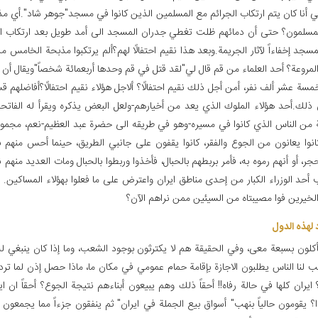
ي أنا كان يتم ارتكاب الجرائم مع المسلمين الذين كانوا في مسجد"جوهر شاد".أي م
لمسلمون؟ حتى أن دمائهم ظلت تغطي جدران المسجد الى أمد طويل بعد ارتكاب ال
مسجد إخفاءاً لآثار الجريمة.وبعد هذا نقيم احتفالًا لهم؟ألم يرتكبوا مذبحة الخامس 
لمروعة؟ أحد العلماء من قم قال لي"لقد قتل في قم وحدها أربعمائة شخصاً"ويقال أن 
سة عشر ألف نفر، أمن أجل ذلك نقيم احتفالًا؟ ألاجل هؤلاء نقيم احتفالًا؟أفاضلهم 
ذلك.أحد هؤلاء الملوك الذي يعد من أخيارهم-ولعل البعض يذكره ويقرأ له الفاتحة
من الناس الذي كانوا في مسيره-وهو في طريقه الى حضرة عبد العظيم-نعم، مجموع
انوا يعانون من الجوع والفقر، كانوا يقفون على جانبي الطريق، حينما أحس منهم با
جر، أو أنهم رموه به، فأمر بربطهم بالحبال، فأخذوا وربطوا بالحبال ومات العديد منهم
أحد الوزراء الكبار من إحدى مناطق ايران واعترض على ما فعلوا بهؤلاء المساكين. 
الخيرين فوا مصيبتاه من السيئين ممن نراهم الآن؟
 لهذه الدول
أكلون بسبعة معى، وفي الحقيقة هم لا يكترثون بوجود الشعب، وما إذا كان ينبغي 
ب لنا الناس يطلبون الاجازة بإقامة حمام عمومي في مكان ما، ماذا حصل إذن لما ترد
 ايران كلها في حالة رفاه!! أحقاً ذلك وهم يبيعون أبناءهم نتيجة الجوع؟ أحقاً ان ا
؟ يقومون حالياً بنهب" أسواق بيع الجملة في ايران" ثم ينفقون جزءاً مما يجمعون ع