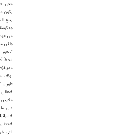
هي أيضا
يكون مد
يتبع ال
وحكومة ا
من عهد أ
ولكن ما 
تدهور ا
قحطاً أص
مدينة(ف
لهؤلاء 
طهران ك
الاهالي 
ملايين 
على ما 
الاسرائي
الاحتفال
التي خر