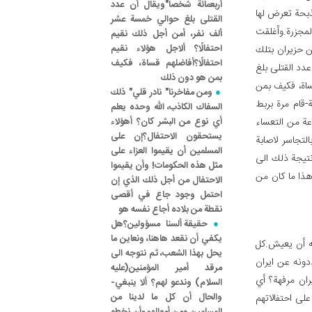
أربعمائة شخصاً"ويقال أن عدد
ذبحة تعرض لها
القتلى بلغ حوالي خمسة عشر
مجزرة.وأغلقت
ألف نفر، أمن أجل ذلك نقيم
احتفالًا؟ ألاجل هؤلاء نقيم
من حزيران بتلك
احتفالًا؟أفاضلهم قساة، فكيف
عدد القتلى بلغ
بمن هو دون ذلك
قساة، فكيف بمن
ومن مفاخرنا" نادر قلي" ذلك
-قام مرة بربط
السفاك الكاذب، الله وحده يعلم
ة من التعساء
أي نوع من البشر كان؟ أهؤلاء
يستحقون الاحتفال؟إن على
لتجاسر لاصابة
المسلمين أن يقيموا العزاء على
 نتيجة ذلك الى
مثل هذه الحكومات! وأن يقيموا
هذا ما كان من
الاحتفال من أجل ذلك الذي إن
احتمل وجود جاع في أقصى
نقطة من بلاده أجاع نفسه هو
حقيقة ألسنا مسؤولين؟هل
يكفي أن نقعد هاهنا، ونعاين ما
له أن يعيش.كل
يحل بهذا الشعب، ثم نتوجه الى
دونه عن ايران
مرقد أمير المؤمنين(عليه
يران مرفهة؟ أي
السلام) وندعو لهم؟ ألا ينبغي-
والحال أن كل ما لدينا من
لى احتفالاتهم