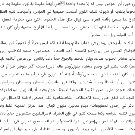
معى. في حين أن المؤمن ليس له إلً مقيدة بقانون، مقيدة بما قال به الاسلام، ولا
فوعاً بغضبه أو شهوته.فتلك القوى أسلمت جميعها في المؤمن، وأصبحت تتبع العقل،
شرع.لذا ينبغي إقامة العزاء على زوال مثل هذه الحكومة التي هي حكومة العقل، 
لايمان، الحكومة الالهية.كما ينبغي على المسلمين إقامة الأفراح لقيامها، وأن كان ذل
مير المؤمنين(عليه السلام).
نراه حالياً، يجعل روحي في عذاب دائم، وما أنقله لكم ليس خيالًا أو تصوراً، فإن رس
لاوضاع تصلني من إيران-مع الاسف-. أحد العلماء المحترمين- سلمه الله-كتب إلى
اب عشائر الجنوب هناك، وبلغ القحط والجوع حداً دفعاً بالناس الى عرض أبنائهم للب
سا) كتب يشير الى وضع مشابه، يقول(وهو عالم دين) صرت أفكر بتوفير خبز أو لب
مهما كان التعب الذي سيصيبني"وقد أجزته أنا بدوري في توفير ما يحتاجونه من 
تبوا الى أن قحطاَ وجوعاً شديدين وقعا في مناطق(بلوشستان وسيستان وخراسان)
هناك هجموا على المدن الكبيرة المجاورة نتيجة الجوع.وفيما أطراف إيران مبتلاة بهذ
التومانات تنفق على إقامة الاحتفالات الشاهنشاهية.فقد خصص لاقامة الاحتفال في
ذكر في إحدى المطبوعات- مبلغ ثمانين مليون تومان، هذا لمركز المدينة فقط.وق
ليون لتلك المراسم.وكما علمت كتبوا لي فإن الخبراء الاسرائيليين مشغولون حالياً بالاع
، والترتيب لهذه المراسم.إسرائيل عدوة الاسلام! وعدو المسلمين الحربي في الوقت ا
بت المسجد الاقصى- الذي يريد الآخرون ترميمه والتغطية على جريمتها-.الى اسر