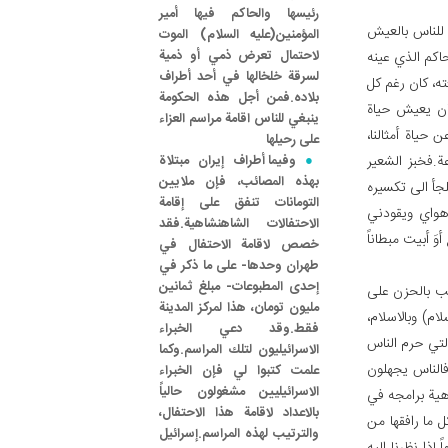
رئيسها والحاكم فيها أمير
 للناس بالعيش
المؤمنين(عليه السلام) الموت
لاحتمال تعرض ذمي أو ذمية
اكم الذي عينه
لسرقة خلخالها في أحد أطراف
ته، كان رغم كل
بلاده.فمن أجل هذه الحكومة
ان يعيش حياة
ينبغي للناس اقامة مراسم العزاء
حياة أمثالنا،
على رحيلها
ة.فخبز الشعير
وفيما أطراف إيران مبتلاة
بهذه المصائب، فإن ملايين
لجأ الى تكسيره
التومانات تنفق على إقامة
 هواي ويقودني
الاحتفالات الشاهنشاهية.فقد
َ أبيت مبطاناً
خصص لاقامة الاحتفال في
طهران وحدها- على ما ذكر في
إحدى المطبوعات- مبلغ ثمانين
بب بالحزن على
مليون تومان، هذا لمركز المدينة
ام) وبالاسلام،
فقط.وقد دعي الخبراء
لتي حرم الناس
الاسرائيليون لتلك المراسم.وكما
فالناس يجهلون
علمت كتبوا لي فإن الخبراء
الاسرائيليين مشغولون حالياً
اهية برامجه في
بالاعداد لاقامة هذا الاحتفال،
 ما رافقها من
والترتيب لهذه المراسم.إسرائيل