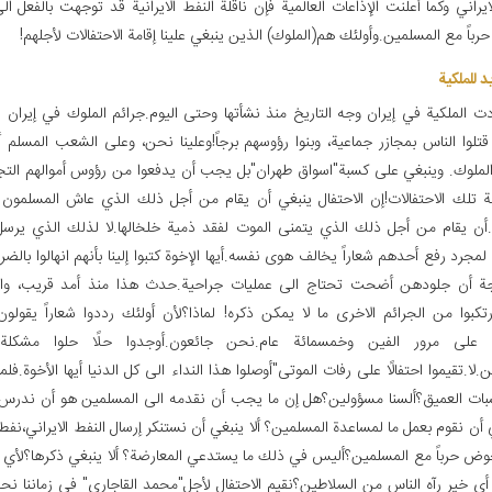
ايراني وكما أعلنت الإذاعات العالمية فإن ناقلة النفط الايرانية قد توجهت بالفعل ال
اً مع المسلمين.وأولئك هم(الملوك) الذين ينبغي علينا إقامة الاحتفالات لأجلهم!
د للملکیة
دت الملكية في إيران وجه التاريخ منذ نشأتها وحتى اليوم.جرائم الملوك في إير
 قتلوا الناس بمجازر جماعية، وبنوا رؤوسهم برجاً!وعلينا نحن، وعلى الشعب المسلم أن
الملوك. وينبغي على كسبة"اسواق طهران"بل يجب أن يدفعوا من رؤوس أموالهم التج
ة تلك الاحتفالات!إن الاحتفال ينبغي أن يقام من أجل ذلك الذي عاش المسلمون
أن يقام من أجل ذلك الذي يتمنى الموت لفقد ذمية خلخالها.لا لذلك الذي يرس
لمجرد رفع أحدهم شعاراً يخالف هوى نفسه.أيها الإخوة كتبوا إلينا بأنهم انهالوا بالض
ة أن جلودهن أضحت تحتاج الى عمليات جراحية.حدث هذا منذ أمد قريب، وال
رتكبوا من الجرائم الاخرى ما لا يمكن ذكره! لماذا؟لأن أولئك رددوا شعاراً يقولون
ال على مرور الفين وخمسمائة عام.نحن جائعون.أوجدوا حلًا حلوا مشكل
.لا.تقيموا احتفالًا على رفات الموتى"أوصلوا هذا النداء الى كل الدنيا أيها الأخوة.فل
سبات العميق؟ألسنا مسؤولين؟هل إن ما يجب أن نقدمه الى المسلمين هو أن ندر
ي أن نقوم بعمل ما لمساعدة المسلمين؟ ألا ينبغي أن نستنكر إرسال النفط الايراني،نف
وض حرباً مع المسلمين؟أليس في ذلك ما يستدعي المعارضة؟ ألا ينبغي ذكرها؟لأي 
؟ أي خير رآه الناس من السلاطين؟نقيم الاحتفال لأجل"محمد القاجاري" في زماننا نح