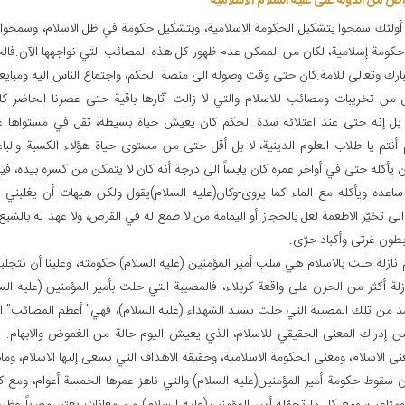
ض من الدولة علی علیه السلام الاسلامیة
 أولئك سمحوا بتشكيل الحكومة الاسلامية، وبتشكيل حكومة في ظل الاسلام، وسمحوا
كومة إسلامية، لكان من الممكن عدم ظهور كل هذه المصائب التي نواجهها الآن.فالح
بارك وتعالى للامة.كان حتى وقت وصوله الى منصة الحكم، واجتماع الناس اليه ومبايع
من تخريبات ومصائب للاسلام والتي لا زالت آثارها باقية حتى عصرنا الحاضر ك
بل إنه حتى عند اعتلائه سدة الحكم كان يعيش حياة بسيطة، تقل في مستواها عن 
 أنتم يا طلاب العلوم الدينية، لا بل أقل حتى من مستوى حياة هؤلاء الكسبة والباع
 يأكله حتى في أواخر عمره كان يابساً الى درجة أنه كان لا يتمكن من كسره بيده، في
اعده ويأكله مع الماء كما يروى-وكان(عليه السلام)يقول ولكن هيهات أن يغلبني
 تخيّر الاطعمة لعل بالحجاز أو اليمامة من لا طمع له في القرص، ولا عهد له بالشبع أو
طون غرثى وأكباد حرّى.
 نازلة حلت بالاسلام هي سلب أمير المؤمنين (عليه السلام) حكومته، وعلينا أن نتجل
زلة أكثر من الحزن على واقعة كربلاء، فالمصيبة التي حلت بأمير المؤمنين (عليه السل
د من تلك المصيبة التي حلت بسيد الشهداء (عليه السلام)، فهي" أعظم المصائب" ا
من إدراك المعنى الحقيقي للاسلام، الذي يعيش اليوم حالة من الغموض والابهام. 
نى الاسلام، ومعنى الحكومة الاسلامية، وحقيقة الاهداف التي يسعى إليها الاسلام، وم
ن سقوط حكومة أمير المؤمنين(عليه السلام) والتي ناهز عمرها الخمسة أعوام، ومع كل