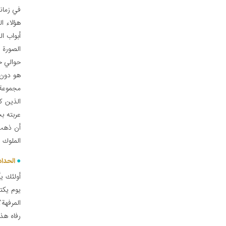
في زمان
هؤلاء ا
أبواب ال
الصورة ا
حوالي خم
هو دون 
مجموعة 
الذين ك
عربته بح
أن ذهب 
الملوك 
الحداد
أولئك ي
يوم يكت
المرفهة؟
رفاه هذا