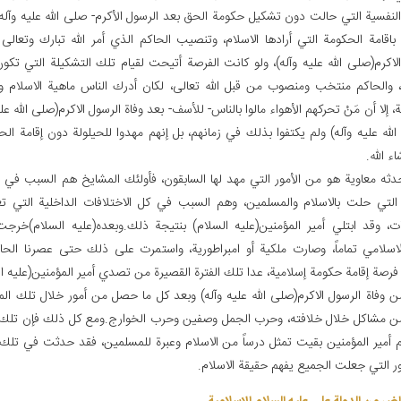
النفسية التي حالت دون تشكيل حكومة الحق بعد الرسول الأكرم- صلى الله عليه وآله 
قامة الحكومة التي أرادها الاسلام، وتنصيب الحاكم الذي أمر الله تبارك وتعالى ب
لاكرم(صلى الله عليه وآله)، ولو كانت الفرصة أتيحت لقيام تلك التشكيلة التي تكون
، والحاكم منتخب ومنصوب من قبل الله تعالى، لكان أدرك الناس ماهية الاسلام 
ة، إلا أن مَنْ تحركهم الأهواء مالوا بالناس- للأسف- بعد وفاة الرسول الاكرم(صلى الله علي
لله عليه وآله) ولم يكتفوا بذلك في زمانهم، بل إنهم مهدوا للحيلولة دون إقامة الح
ء الله.
حدثه معاوية هو من الأمور التي مهد لها السابقون، فأولئك المشايخ هم السبب ف
التي حلت بالاسلام والمسلمين، وهم السبب في كل الاختلافات الداخلية التي تعت
فات، وقد ابتلي أمير المؤمنين(عليه السلام) بنتيجة ذلك.وبعده(عليه السلام)خر
لاسلامي تماماً، وصارت ملكية أو امبراطورية، واستمرت على ذلك حتى عصرنا الح
فرصة إقامة حكومة إسلامية، عدا تلك الفترة القصيرة من تصدي أمير المؤمنين(عليه ا
ن وفاة الرسول الاكرم(صلى الله عليه وآله) وبعد كل ما حصل من أمور خلال تلك الم
ن مشاكل خلال خلافته، وحرب الجمل وصفين وحرب الخوارج.ومع كل ذلك فإن تلك ال
أمير المؤمنين بقيت تمثل درساً من الاسلام وعبرة للمسلمين، فقد حدثت في تلك ا
ر التي جعلت الجميع يفهم حقيقة الاسلام.