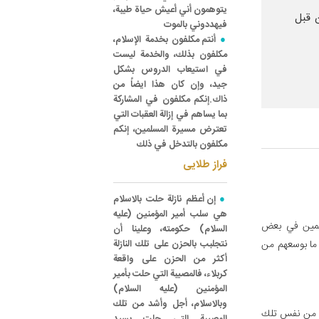
يتوهمون أني أعيش حياة طيبة،
ن قبل
فيهددوني بالموت
أنتم مكلفون بخدمة الإسلام،
مكلفون بذلك، والخدمة ليست
في استيعاب الدروس بشكل
جيد، وإن كان هذا ايضاً من
ذاك.إنكم مكلفون في المشاركة
بما يساهم في إزالة العقبات التي
تعترض مسيرة المسلمين، إنكم
مكلفون بالتدخل في ذلك
فراز طلایی
إن أعظم نازلة حلت بالاسلام
هي سلب أمير المؤمنين (عليه
سلمين في بعض
السلام) حكومته، وعلينا أن
 ما بوسعهم من
نتجلبب بالحزن على تلك النازلة
أكثر من الحزن على واقعة
كربلاء، فالمصيبة التي حلت بأمير
المؤمنين (عليه السلام)
وبالاسلام، أجل وأشد من تلك
وده من نفس تلك