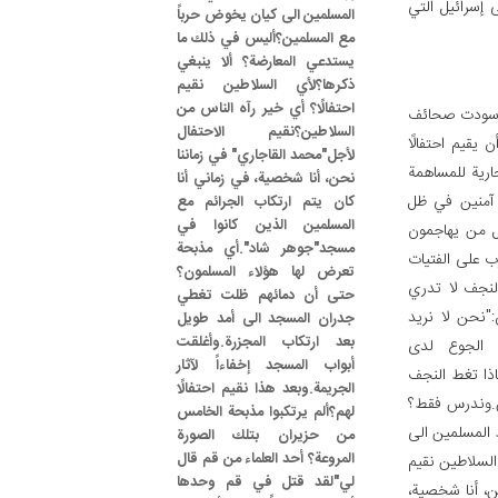
ى إسرائيل التي
المسلمين الى كيان يخوض حرباً
مع المسلمين؟أليس في ذلك ما
يستدعي المعارضة؟ ألا ينبغي
ذكرها؟لأي السلاطين نقيم
احتفالًا؟ أي خير رآه الناس من
ان سودت صحائف
السلاطين؟نقيم الاحتفال
 يقيم احتفالًا
لأجل"محمد القاجاري" في زماننا
ارية للمساهمة
نحن، أنا شخصية، في زماني أنا
 آمنين في ظل
كان يتم ارتكاب الجرائم مع
المسلمين الذين كانوا في
ل من يهاجمون
مسجد"جوهر شاد".أي مذبحة
رب على الفتيات
تعرض لها هؤلاء المسلمون؟
نجف لا تدري
حتى أن دمائهم ظلت تغطي
:"نحن لا نريد
جدران المسجد الى أمد طويل
بعد ارتكاب المجزرة.وأغلقت
ة الجوع لدى
أبواب المسجد إخفاءاً لآثار
ماذا تغط النجف
الجريمة.وبعد هذا نقيم احتفالًا
س.وندرس فقط؟
لهم؟ألم يرتكبوا مذبحة الخامس
ط المسلمين الى
من حزيران بتلك الصورة
المروعة؟ أحد العلماء من قم قال
السلاطين نقيم
لي"لقد قتل في قم وحدها
ن، أنا شخصية،