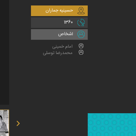
حسینیه جماران
1360
اشخاص
امام خمینی
محمدرضا توسلی