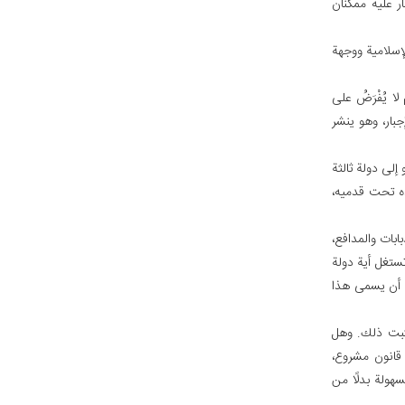
ار عليه ممكنان
إسلامية ووجهة
ا يُفْرَضُ على
جبار، وهو ينشر
إلى دولة ثالثة
ده تحت قدميه،
ابات والمدافع،
تستغل أية دولة
صح أن يسمى هذا
تثبت ذلك. وهل
 قانون مشروع،
هولة بدلًا من