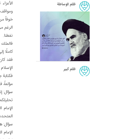
الأعزاء 
ظلم الوساطة
ومواقف إ
خوفاً من
الرغم م
نفطنا.
فالملك ب
كاملًا إ
فقد كان 
الإسلام 
ظلم كبير
فكتابة ج
مؤلماً، 
سؤال: إ
تحليلكم 
الإمام ا
المتحدث 
سؤال: هل
الإمام ا