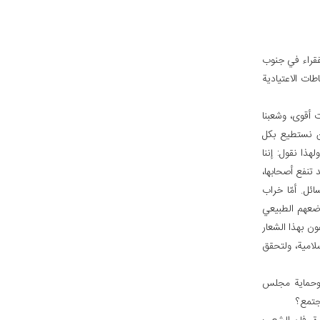
لفقراء في جنوب
ات الاعتيادية
 أقوى، وشعبنا
حن نستطيع بكل
هذا نقول: إننا
 تنفع أصحابها،
ئل. أمّا خراب
وضعهم الطبيعي
ون بهذا الشعار
سلامية، ولتحقق
م وحماية مجلس
جتمع؟