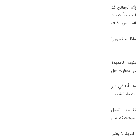
اء الرهائن قد
خططاً لايجاد
المسلمون ذلك
ماذا لم تخرجوا
كومة الجديدة
 مع محاولة حل
ا. أما في غير
لمنفعة الشعب،
فة حتى الدول
ذي سيخلصكم من
امريكا لا يعني