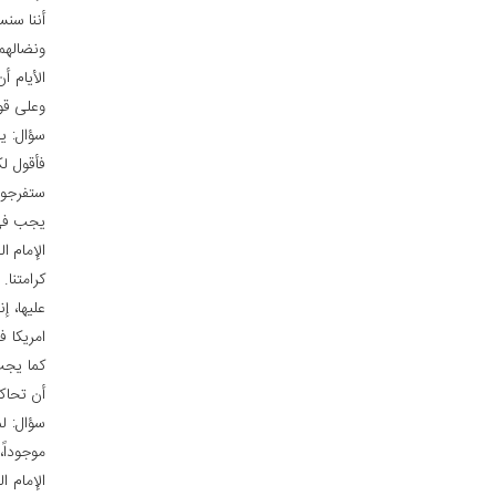
أننا سنس
ونضالهم 
الأيام أ
وعلى قو
سؤال: ي
فأقول لك
ستفرجون
يجب في 
الإمام ا
كرامتنا.
عليها، إ
امريكا 
كما يجب
أن تحاكم
سؤال: لم
موجوداً
الإمام ا