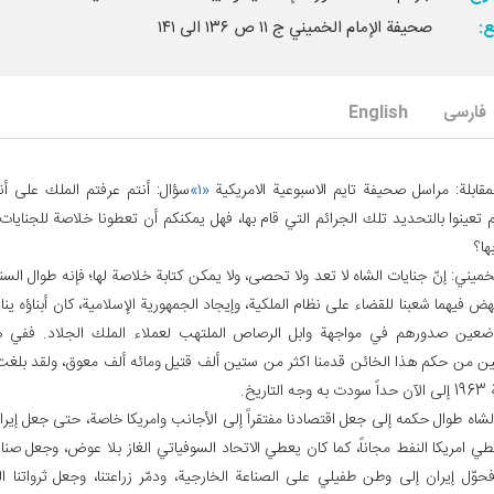
ع:
صحيفة الإمام الخميني ج ۱۱ ص ۱۳۶ الى ۱۴۱
فارسی
English
مقابلة: مراسل صحيفة تايم الاسبوعية الامريكية
«۱»
سؤال: أنتم عرفتم الملك على أ
 تعينوا بالتحديد تلك الجرائم التي قام بها، فهل يمكنكم أن تعطونا خلاصة للجنايا
ها؟
لخميني: إنّ جنايات الشاه لا تعد ولا تحصى، ولا يمكن كتابة خلاصة لها؛ فإنه طوال الس
هض فيهما شعبنا للقضاء على نظام الملكية، وإيجاد الجمهورية الإسلامية، كان أبناؤه يناد
اضعين صدورهم في مواجهة وابل الرصاص الملتهب لعملاء الملك الجلاد. ففي ه
تين من حكم هذا الخائن قدمنا اكثر من ستين ألف قتيل ومائه ألف معوق، ولقد بلغت
تاريخ.
شاه طوال حكمه إلى جعل اقتصادنا مفتقراً إلى الأجانب وامريكا خاصة، حتى جعل إيرا
ي امريكا النفط مجاناً، كما كان يعطي الاتحاد السوفياتي الغاز بلا عوض، وجعل صناع
حوّل إيران إلى وطن طفيلي على الصناعة الخارجية، ودمّر زراعتنا، وجعل ثرواتنا ال