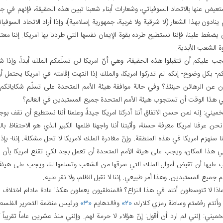
تعيض عنها بالاتحاد السوفياتي، وشعارات أبناء شعبنا تبين هذه الحقيقة، فإنهم في 
ينادون بهذا الشعار (لا شرقية ولا غربية، جمهورية إسلامية)، وإذا أراد الاتحاد السوف
ن يضغط علينا، فإننا نستطيع طرده بقوة الإيمان نفسها التي طردنا بها امريكا. إننا معت
ة الشعب الأبدية.
جب عليكم أن تتقبلوا هذه الحقيقة، وهي أنّ امريكا لن تسلّمكم الملك أبداً، وإذا
م- بكل وضوح- إنكم لم تدركوا امريكا، والملك إذا انتهت إقامته في امريكا يحتمل أ
 عن الرهائن حينئذ؟ وفي حالة موافقة هيئة الأمم‏ المتحدة على تسلّم شكاياتكم و
هذا الوقت أن تستجوب هيئة الأمم المتحدة جميع المستبدين في العالم؟
لخميني: إنه لمن حسن الاتفاق أننا أدركنا امريكا جيداً، وعلمنا أننا نستطيع أن نقف بو
 نحن عرفنا امريكا معرفة حسنة، وأثبتنا أننا واجهنا ظلمها الكبير الذي هو الاحتفاظ 
ننا سنهزم امريكا في هذه المنطقة. وإنّ مغادرة الملك لامريكا لا تحل مشكلة. إننا- بإذ
في هذا المكان، ويجب على هيئة الأمم المتحدة أن تعمل بجد لكي تقنع امريكا بأن تع
 عليها أن تقبض أموال الملك التي سرقها من الشعب وتسلمها لنا، ويجب على هيئة 
 جميع المستبدين. وهذا أمر طبيعي. إننا لا نقبل الظلم، ولا نقر عليه.
اذا لا تتوسطون أنتم في هذا النزاع؟ فالمنطقيون يعملون هكذا عادة مادام اختلاف ال
، وأنتم رفضتم وساطة رمزي كلارك
«۲»
وفالدهايم
«۳»
ورئيس منظمة التحرير الفلسط
لخميني: إنني لم ارد أن أقول: إنّ هؤلاء لا حرمة لهم. وإنني منذ عشرين عاماً تقريبا