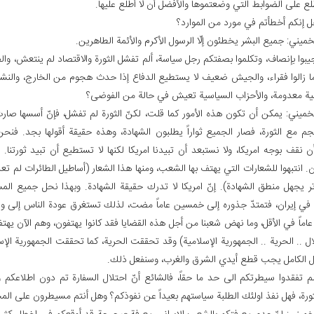
طلع على الضوابط التي وضعتموها والأفضل أن لا أطّلع عليها.
ل إنكم أخطأتم في مورد من الموارد؟
لخميني: جميع البشر يخطئون إلّا الرسول الأكرم والأئمة الطاهرين.
يبوا بإنصاف، وتكلموا بصفتكم رجل سياسة، ألم تفشل الثورة والاقتصاد لم ينتعش، وا
ا زالوا فقراء، والجيش ضعيف لا يستطيع الدفاع إذا حدث هجوم من الخارج، والنشاط
ية معدومة، والأحزاب السياسية تعيش في حالة من الفوضى؟
لخميني: يمكن أن تكون هذه الأمور كما قلت، لكنّ الثورة لم تفشل، فإنّ أسسها صارت
جم مع الثورة، فصار الجميع ثواراً يطلبون الشهادة، وهذه حقيقة أقولها بجد. فن
 نقف بوجه امريكا، ولا نستبعد أن تبيدنا امريكا لكنها لا تستطيع أن تبيد ثورتنا. ول
 انتبهوا للشعارات التي يهتف بها الشعب، ومنها هذا الشعار (أساطيل الطائرات لم تعد
تر يجهل منطق الشهادة). إنّ امريكا لا تدرك حقيقة الشهادة. وبهذا نحل جميع المسا
 في إيران، فتمتدّ جذوره إلى خمسين عاماً مضت، لذلك تستغرق عودة الناس إلى 
ماً في الأقل، وما نهض شعبنا من أجل هذه القضايا فقد كانوا يهتفون، وهم الآن يهتف
ال .. الحرية .. الجمهورية الإسلامية) وقد تحققت الحرية، كما تحققت الجمهورية الإ
ال الكامل يجب قطع أيدي الشرق والغرب، وسنفعل ذلك.
لم تفقدوا سيطرتكم الى حد ما حقاً، فالشائع أنّ احتلال السفارة تم دون اطلاعك
ثورة، فهل نفذ اولئك الطلبة سياستهم بعيداً عن نفوذكم؟ وهل أنتم مسيطرون على الم