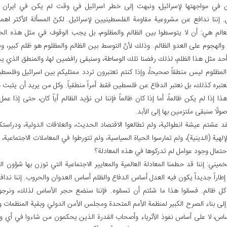
في مواجهتها لإسرائيل، ونبهت إلى خطر اسرائيل في وقت لم يكن في ايران
. إننا ندافع عن مشروعية مقاومة الفلسطينيين لإسرائيل. لكنّ المسألة الأكثر اهمي
للعالم هي: أن لا يتوسطوا بين الظالم والمظلوم، بل يجب الوقوف في مثل هذه الح
والهجوم على العدو الظالم. وذلك لأنّ التوسط بين الظالم والمظلوم هو ظلم كبير، و
حد مثل هذا الظلم، لذلك رفضنا تلك الوساطة، وسنبقى رافضين لها، والمنطق الذي يد
لمظلوم ليس منطقاً صحيحاً، وإذا كنتم تعتبرون تردد ممثليكم بين اسرائيل وفلسطين 
 نعتبره كذلك، بل نعتبر الدفاع عن فلسطين فقط أمراً منطقياً. وكل من يريد أن يثبت حقن
ذا إذا لم يكن ظالماً، أما إذا كان ظالماً فإننا لن نؤيد الظالم أياً كان، حتى إذا عمل
ولًا سنبقى ملتزمين بها إلى الأبد.
قد عشتم عيشة انطوائية، ولم تطالعوا الاقتصاد الحديث، والعلاقات الدولية، ودراس
لإلهية (الدينية)، ولم تمارسوا الحياة السياسية، ولم تتورطوا في المعاملات الاجتماعية، 
حتمال وجود عوامل لم تدركوها في هذه المعادلة؟
لخميني: إننا قد حطمنا المعادلة العالمية والمعايير الاجتماعية التي توزن بها شؤون ال
إطاراً جديداً يكون فيه العدل أساس الدفاع والظلم أساس العدوان والحروب. إننا ندا
كل ظالم. فسمّوا هذا ما شئتم أن تسمّوه. فإننا سنضع حجر الأساس لذلك، ونرج
لى بناء الصرح الكبير لمنظمة الأمم المتحدة ومجلس الأمن الدولي وبقية المنظمات 
ساس، لا على أساس نفوذ الأثرياء وأصحاب القدرة الذين يحكمون من شاءوا في أي وق