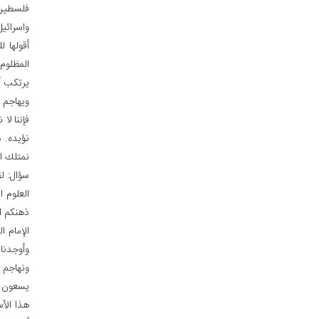
فلسطين 
واسرائيل
أقولها 
المظلوم 
يرتكب أ
ويهاجم ا
فإننا لا
نؤيده. ه
نمتلك اص
سؤال: ل
العلوم ا
ذهنكم ا
الإمام ا
وأوجدنا 
ونهاجم 
يسعون إ
هذا الأ