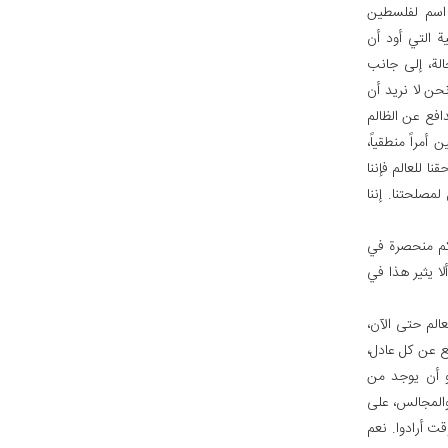
 اسم لفلسطين
ة التي أود أن
الة، إلى جانب
نحن لا نريد أن
افع عن الظالم
أمراً منطقياً،
ا للعالم فإننا
 لمصلحتنا. إننا
تكم منحصرة في
ألا يثير هذا في
عالم حتى الآن،
فع عن كل عادل،
و أن يوجد من
والمجالس، على
ت أرادوا. نعم