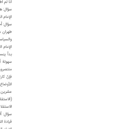
أنا لم ا
سؤال: ه
الإمام ا
سؤال: أج
طهران م
والسياس
الإمام ا
بدأ ينس
سهولة أن
منتصرون.
فإنّ كار
الأوضاع
عشرين عا
(الاستقل
الاستقل
سؤال: أ
قيادة ال