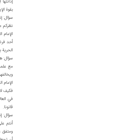
إدانتها 
بقوة الإ
سؤال: إ
نظركم عن
الإمام ا
أحد فرضا
الحرية 
سؤال: هل
مع علمه
ويخالفها
الإمام ا
فكيف لا 
في العال
قانونا.
سؤال: إ
أنتم عل
ومتفق ع
أن تجعله