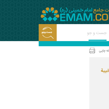
ه چاپی
يبة