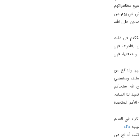
جميع مظاهراتهم
ياتي في يوم من
مدون على الله،
 شككتم في ذلك
ن يغادرها، فهل
متابعتها، فهل
جهها وندافع عن
بالملك، وسنقضي
ن الله- سنحاكم
يد لنا الملك.
الأمم المتحدة
آراء في العالم
ينية
«۴»
.
ً كنت أدافع عن