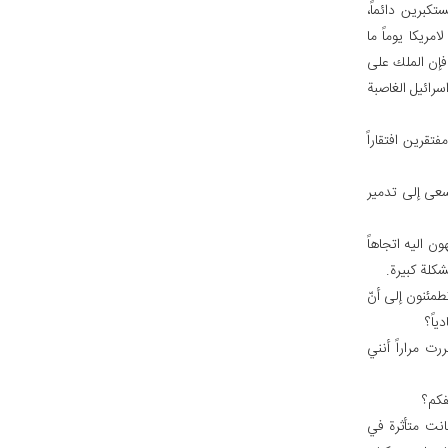
تكبرين دائماً،
مريكا يوماً ما
فإن الملك على
رائيل الغاصبة
تقرين افتقاراً
سعى إلى تدمير
ون اليه اتجاهاً
شكلة كبيرة.
مئنون إلى أنّ
ياً؟
رت مراراً أنني
فكم؟
انت متأثرة في