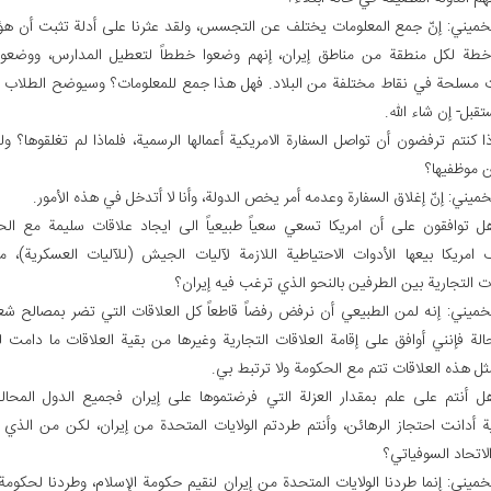
الخميني: إنّ جمع المعلومات يختلف عن التجسس، ولقد عثرنا على أدلة تثبت أن هؤل
طة لكل منطقة من مناطق إيران، إنهم وضعوا خططاً لتعطيل المدارس، ووضعوا 
ت مسلحة في نقاط مختلفة من البلاد. فهل هذا جمع للمعلومات؟ وسيوضح الطلاب 
قبل- إن شاء الله.
ا كنتم ترفضون أن تواصل السفارة الامريكية أعمالها الرسمية، فلماذا لم تغلقوها؟ ول
ن موظفيها؟
لخميني: إنّ إغلاق السفارة وعدمه أمر يخص الدولة، وأنا لا أتدخل في هذه الأمور.
ل توافقون على أن امريكا تسعي سعياً طبيعياً الى ايجاد علاقات سليمة مع الح
 امريكا بيعها الأدوات الاحتياطية اللازمة لآليات الجيش (للآليات العسكرية)،
 التجارية بين الطرفين بالنحو الذي ترغب فيه إيران؟
لخميني: إنه لمن الطبيعي أن نرفض رفضاً قاطعاً كل العلاقات التي تضر بمصالح شعبن
الة فإنني أوافق على إقامة العلاقات التجارية وغيرها من بقية العلاقات ما دامت 
ثل هذه العلاقات تتم مع الحكومة ولا ترتبط بي.
ل أنتم على علم بمقدار العزلة التي فرضتموها على إيران فجميع الدول المحال
ية أدانت احتجاز الرهائن، وأنتم طردتم الولايات المتحدة من إيران، لكن من ال
اتحاد السوفياتي؟
لخميني: إنما طردنا الولايات المتحدة من إيران لنقيم حكومة الإسلام، وطردنا لحكومة 