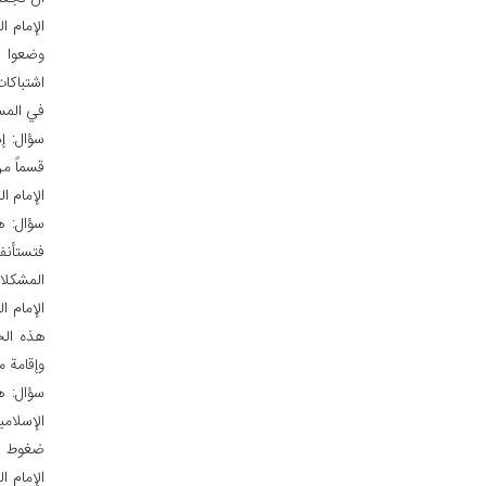
الإمام 
وضعوا خ
اشتباكا
في المست
سؤال: إذ
قسماً م
الإمام ا
سؤال: ه
فتستأنف
المشكلات
الإمام ا
هذه الح
وإقامة م
سؤال: ه
الإسلام
ضغوط ال
الإمام ا