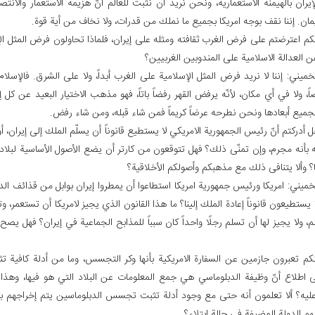
لإيران بالهيمنة الاستعمارية، ونحن نريد أن نثبت للعالم أنّ هزيمة الاستعمار والانتص
يمان. إننا نقف بوجه امريكا بجميع ما نملك من قدرات، ولا نخاف من أية قوة.
نكم اعترضتم على فرض الغرب ثقافته ومثله على إيران، فلماذا تحاولون فرض المثل ال
 العدالة الاسلامية على المندوبين الغربيين؟
لخميني: إننا لا نريد فرض المثل الإسلامية على الغرب أبداً، ولا على الشرق. فالإسلام ل
ً، ولا في أي مكان، لأنّه يرفض القهر رفضاً باتاً، فهو مذهب الاختيار البعيد عن كل إ
بجميع أبعادها ونحن نطرحه عرضاً كريماً فمن شاء قبله، ومن شاء رفض.
 أدركتم أنّ رئيس الجمهورية الامريكي لا يستطيع قانوناً أن يسلّم الملك إلى إيران، أو 
 بأنه مجرم، وإن تمنّى ذلك؟ فهل تتوقعون من كارتر أن يضع الأصول الأساسية لبلا
؟ وألا يتنافى ذلك مع مذهبكم وأصولكم الأخلاقية؟
لخميني: امريكا ورئيس جمهورية امريكا استطاعوا أن يمطروا إيران بوابل من قذائف الدب
يستطيعون قانوناً إعادة الملك إلينا؟ ما هذا القانون الذي يجيز لامريكا أن تستعمر، و
م، ولا يجيز لها أن تسلم رجلًا واحداً كان سبباً للمذابح الجماعية في إيران؟ فهل ي
نكم تعبرون جازمين عن السفارة الامريكية بأنها وكر التجسس، وما من أدلة كافية 
ى اطلاع أنّ وظيفة الدبلوماسي هي جمع المعلومات عن البلاد التي هو فيها، وهذا
ليه؟ ألا تعلمون أنه حتى مع وجود أدلة تثبت تجسس الدبلوماسين يتم إخراجهم بس
م الدولة المضيفة في حالة ابتلاء؟