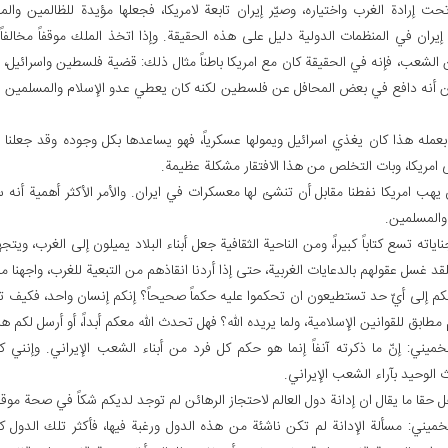
تحت إرادة الغرب واختياره، وصيّر إيران تابعة لامريكا، فجعلها مؤيدة للظالمين والمس
يران في المنظمات الدولية دليل على هذه الحقيقة. وإذا اتخذ الملك موقفاً مخالفاً لا
 الشعب، فإنه في الحقيقة كان مع امريكا باطناً مثال ذلك: قضية فلسطين واسرائيل، 
ن أنه دافع في بعض المحافل عن فلسطين لكنه كان يعطي عدو الإسلام والمسلمين اس
عمله هذا كان يغذي اسرائيل ويمولها عسكرياً، فهو يساعدها بكل وجوده وقد جعلنا مف
لى امريكا، وبات التخلص من هذا الافتقار مشكلة عظيمة.
يهب امريكا نفطنا مقابل أن تنشئ لها معسكرات في ايران. والأمر الأكثر أهمية أنه 
والمسلمين.
ناياته تسع كتاباً كبيراً، ومن الناحية الثقافية جعل أبناء البلاد يميلون إلى الغرب، ويتجه
فلقد غسل عقولهم بالدعايات الغربية، حتى إذا أردنا انقاذهم من التبعية للغرب، واجهنا م
نكم إلى أيّ حد تستطيعون ان تحكموا عليه حكماً صحيحاً؟ إنكم إنسان واحد، فكيف تط
مطابق للقوانين الإسلامية، ولما يريده الله؟ فهل تحدث الله معكم أبداً، أو أرسل لكم هاد
لخميني: إنّ ما ذكرته آنفاً إنما هو حكم كل فرد من أبناء الشعب الإيراني. وإنني كر
الوحيد بآراء الشعب الإيراني.
 حقا ما يقال ان إدانة دول العالم لاحتجاز الرهائن لم توجد لديكم شكاً في صحة موق
لخميني: مسألة الإدانة لم تكن ناشئة من هذه الدول ورغبة فيها، فأكثر تلك الدول ك