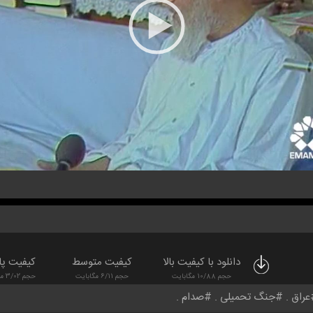
دانلود با کیفیت بالا
کیفیت متوسط
کیفیت پا
حجم 10/88 مگابایت
حجم 6/11 مگابایت
حجم 3/02 مگابایت
عراق
جنگ تحمیلی
صدام