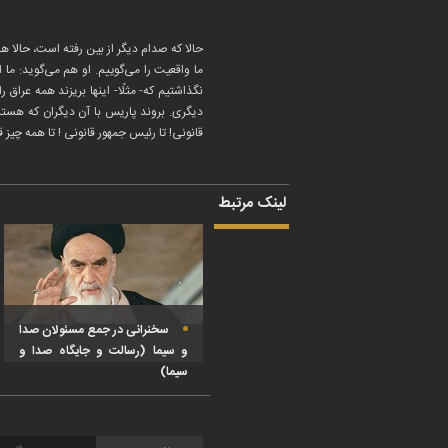
حالا که صدام دیگر از بین رفته است، حالا هی
ما واقعیت را می‌گوییم. او هم می‌گوید: ما 
نگذاشتیم که- مثلًا- اینها بریزند همه عراق 
دیگری. بروند پاریس با آن دیگران که هستند
قانونی
!
تا رئیس جمهور قانونی
!
تا همه چیز ق
لینک مرتبط
سخنرانی در جمع مسئولان صدا
و سیما (رسالت و جایگاه صدا و
سیما)