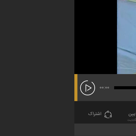
00:00
یین
اشتراک