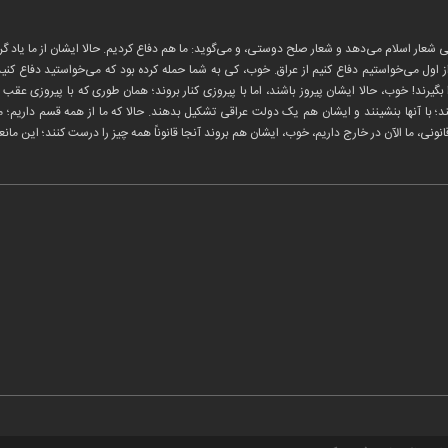
 شعار اسلام می‌دهد و شعار صلح دوستی، و می‌گوید: ما هم دفاع کردیم. حالا ایشان از ما یاد گرف
از اول می‌خواستیم دفاع کنیم از عراق. خوب، کی به شما حمله کرده بود که می‌خواستید دفاع کنید؟
را بگیرند! خوب، حالا ایشان پیروز باشند، اما با پیروزی کنار بروند؛ همان طوری که با پیروزی ع
؛ با آنها بنشینند و ایشان هم یک دولت عراقی تشکیل بدهند. حالا که ما از همه قسم داریم؛ ما 
انونی، ما الآن در خارج داریم، خوب، ایشان
هم بروند آنجا قانوناً همه چیز را درست کنند؛ این ما