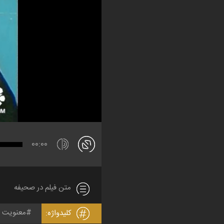
00:00
متن فیلم در صحیفه
معنویت
کلیدواژه: