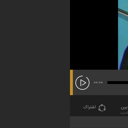
00:00
یین
اشتراک