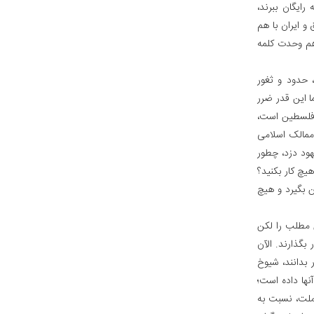
رایگان ببرند،
 و ایران با هم
 هم وحدت کلمه
 حدود و ثغور
 این قدر ضرر
ر فلسطین است،
ممالک اسلامی
هود دزد، چطور
یچ کار بکنید؟
ن بگیرد و هیچ
ن مطلب را لکن
 بگذارند. الآن
 بدانند، شیوخ
آنها داده است؛
لت، نسبت به