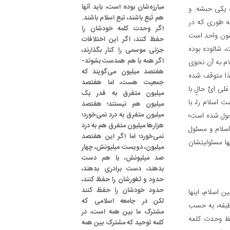
مبارزه‌شان بوده است، باید آنها
، یکی حبشه. و
هم تَبَع باشند، تبع اسلام باشند.
ه طوری که در
اگر وحدت کلمه خودشان را
ضمون واحد است
حفظ کنند، اگر این اختلافات
، شالوده بوده
جزئی موسمی را کنار بگذارند،
اگر همه با هم همدست بشوند-
سلام به آن نحوی
هفتصد میلیون می‌گویند که
هذا متوقف شده
جمعیت هست، اما هفتصد
 ایِّ حالٍ با
میلیون متفرق به قدر یک
 اسلام را، با
میلیون هم نیستند؛ هفتصد
میلیون متفرق به درد نمی‌خورد؛
محول شده است؛
هزارها میلیون متفرق هم به درد
اسلام و مسئول
نمی‌خورد؛ اما اگر این هفتصد
ا مسئولیتشان
میلیون، دویست میلیونش، چهار
صد میلیونش، با هم دست
بدهند، دست برادری بدهند،
حدود و ثغورشان را حفظ کنند،
حدود خودشان را حفظ کنند
 اسلام، اینها
لکن در جامعه اسلامی که
طبقه، به حسب
مشترک ما بین همه است، در
حفظ وحدت کلمه
کلمه توحید که مشترک بین همه