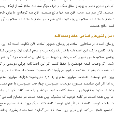
راض علمای نصارا و یهود و امثال ذلک از طرف دیگر سد شد؛ مانع شد از اینکه ایشان 
 بدهند. الآن هم سد است؛ الآن هم آنها مانع هستند؛ الآن هم گرفتاری ما برای خاطر
 مانع هستند که اسلام ترویج بشود؛ الآن هم نصارا مانع هستند که اسلام را، آ
نند. مانع هستند.
 سران کشورهای اسلامی، حفظ وحدت کلمه‌
 روسای اسلام، بر سلاطین اسلام، بر روسای جمهور اسلام، الآن تکلیف است‌ که این 
 که گاهی دارند، این اختلافات را کنار بگذارند؛ عرب و عجم ندارد، ترک و فارس ندار
پیغمبر اسلام، همان طوری که خودشان طریقه مبارزه‌شان بوده است، باید آنها هم تَب
اشند. اگر وحدت کلمه خودشان را حفظ کنند، اگر این اختلافات جزئی موسمی را کنار
هم همدست بشوند- هفتصد میلیون می‌گویند که جمعیت هست، اما هفتصد میلیون 
ون هم نیستند؛ هفتصد میلیون متفرق به درد نمی‌خورد؛ هزارها میلیون متف
د؛ اما اگر این هفتصد میلیون، دویست میلیونش، چهار صد میلیونش، با هم دس
بدهند، حدود و ثغورشان را حفظ کنند، حدود خودشان را حفظ کنند لکن در جام
ا بین همه است، در کلمه توحید که مشترک بین همه است، در مصالح اسلامی 
 با هم توحیدِ کلمه کنند. اگر اینها توحید کلمه کنند، دیگر یهود به فلسطین طمع 
 کشمیر طمع نمی‌کند. این برای این است که نمی‌گذارند شما متحد بشوید. بدانند آ