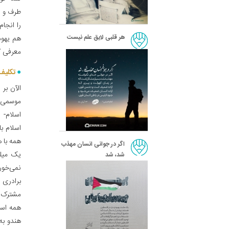
طرف و اغ
را انجام
هر قلبی لایق علم نیست
هم یهود
معرفی ک
تکلیف
الآن بر
موسمی را
اسلام- 
اسلام ب
همه با 
اگر در جوانی انسان مهذب
یک میلی
شد، شد
نمی‌خور
برادری 
مشترک م
همه است
هندو به