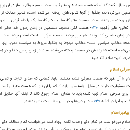
 خیال نکنند که اسلام هم، مسجد هم، مثل کلیساست. مسجد وقتی نماز در آن بر پ
عین می‌کرده‌اند؛ جنگها از آنجا شالوده‌اش ریخته می‌شده است؛ تدبیر ممالک از 
اش ریخته می‌شده است. مسجد مثل کلیسا نیست. کلیسا یک رابطه فردی ما بین 
تعالی- عَلی‌ زَعْمِهم
«۳»
- هست لکن مسجد مسلمین در زمان رسول خدا صلی الله 
در زمان خلفایی که بودند- هر جور بودند- مسجد مرکز سیاست اسلام بوده است. د
عه مطالب سیاسی است- مطالب مربوط به جنگها، مربوط به سیاست مدن، اینها
‌شده است؛ شالوده‌اش در مسجد ریخته می‌شده است در زمان رسول خدا و در زمان
ت امیر- سلام الله علیه.
عرفی اسلام‌
لام را آن طور که هست معرفی کنند؛ مکلفند اینها. کسانی که خدای تبارک و تعالی 
ت مسئولیت دارند در مقابل ریاستشان؛ باید اسلام را آن طور که هست معرفی کنند. ب
برای معرفی اسلام تهیه کنند؛ باید به علمای اسلام رجوع کنند تا اینکه آنها حقایق اس
ند و آنها در اذاعه
«۴»
و در رادیوها و در سایر مطبوعات نشر بدهند.
امبر اسلام‌
اسلام می‌خواست در تمام دنیا وحدت کلمه ایجاد کند؛ می‌خواست تمام ممالک دنیا
حید، در تحت کلمه توحید تمام ربع مسکون را قرار بدهد، منتها اغراض سلاطین 