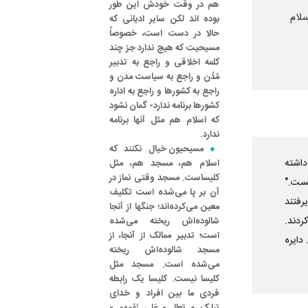
هم در وقت خودش این طور
لام
بوده‌ اند لکن سایر ادیانی که
حالا در دست است، خصوصاً
مسیحیت که هیچ ندارد جز چند
کلمه اخلاقی و راجع به تدبیر
مُدُن و راجع به سیاست مدن و
راجع به کشورها و راجع به اداره
کشورها برنامه ندارد- گمان نشود
که اسلام هم مثل آنها برنامه
ندارد.
مسیحیون خیال نکنند که
داشته
اسلام هم، مسجد هم، مثل
کلیساست. مسجد وقتی نماز در
یست."
آن بر پا می‌شده است تکلیف
رفتند
معین می‌کرده‌اند؛ جنگها از آنجا
ردند.
شالوده‌اش ریخته می‌شده
است؛ تدبیر ممالک از آنجا، از
دایره
مسجد شالوده‌اش ریخته
می‌شده است. مسجد مثل
کلیسا نیست. کلیسا یک رابطه
فردی ما بین افراد و خدای