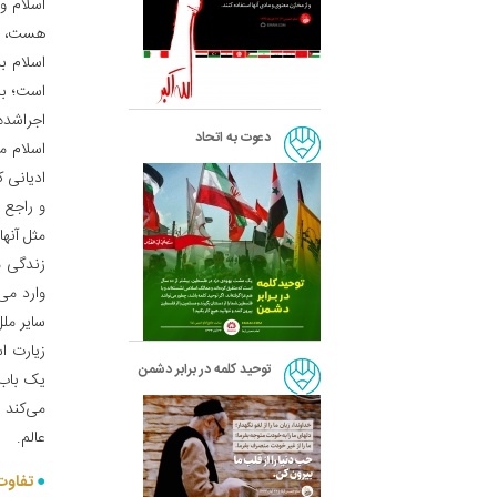
اسلام و
هست، فق
اسلام ب
است؛ با
اجراشده
دعوت به اتحاد
اسلام م
ادیانی 
و راجع 
مثل آنها
زندگی م
وارد می
سایر ملل
زیارت ا
توحید کلمه در برابر دشمن
یک باب 
می‌کند 
عالم.
تفاوت