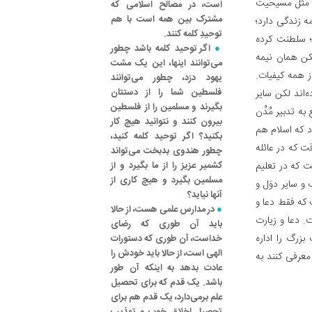
 مثل مسیحیت‌
است، در مصالح اسلامی که
مشترک بین همه است با هم
ه زندگی دارد؛
توحیدِ کلمه کنند.
؛ سلطنت کرده
اگر توحید کلمه باشد چطور
لکن همان نیمه
می‌توانند اینها، این یک مشت
ز همه کیفیات.
یهود دزد، چطور می‌توانند
فلسطین شما را از دستتان
‌اند لکن سایر
بگیرند و مسلمین را از فلسطین
ه تدبیر مُدُن
بیرون کنند و نتوانید هیچ کار
د که اسلام هم
بکنید؟ اگر توحید کلمه کنید،
قت که در عائله
چطور هندوی بدبخت می‌تواند
ت که در تعلیم
کشمیر عزیز را از ما بگیرد و از
مسلمین بگیرد و هیچ کاری از
و سایر دوَل و
آنها نیاید؟
 که فقط دعا و
در مدارس علمی هست، از حالا
. دعا و زیارت
باید آن طوری که رضای
بزرگ را اداره
خداست، آن طوری که دستورات
الهی است، از حالا باید خودش را
معرفی کنند به
عادت بدهد به اینکه آن طور
باشد. یک قدم که برای تحصیل
علم برمی‌دارد، یک قدم هم برای