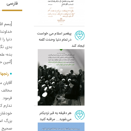
فارسی
[بسم الل
خداوندا،
پیغمبر اسلام می خواست
دنیا را 
در تمام دنیا وحدت کلمه
ایجاد کند
بدی نگه 
بده؛ علم
[آمین حض
رنجها
آقایان م
مخالف بو
فرمود. 
ندارم ک
خودشان 
هر دقیقه به قبر نزدیکتر
می‌شوید... مراقبه کنید
بزرگ اس
صحیح ب