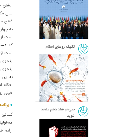
ایشان چه
عین مکت
ذهن من 
به چهار 
است از ب
که هست 
تکلیف روسای اسلام
است آن د
رنجهای 
رنجهای 
به این 
احکام ا
خیلی زی
برنامه
نمی‌خواهند باهم متحد
کسانی ک
شوید
مسئولیت
اراده خ