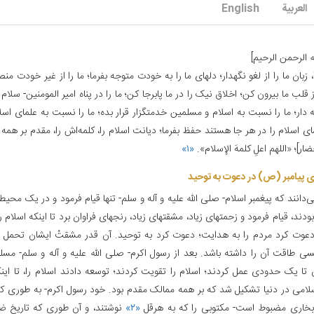
العربیة
English
ه الرحمن الرحیم‌]
 زبان ما را از لغو نگهدار؛ دلهای ما را به خودت متوجه بفرما؛ ما را از غیر خودت م
از قلب ما بیرون کن؛ اخلاق نیک را در ما پابرجا کن؛ ما را در پناه امیر المومنین- سلام ا
دار؛ ما را نسبت به اسلام و مسلمین خدمتگزار قرار بده؛ ما را نسبت به علمای اسلا
ای اسلام را در هر جا هستند حفظ بفرما؛ دیانت اسلام را، کلمه‌اش را، مقدم بر همه 
ار]؛ «اللهم اعلِ کلمهَ الإسلام».
«۱»
ی پیامبر (ص) در دعوت به توحید
ی‌دانند که پیغمبر اسلام- صلی الله علیه و آله و سلم- تنها قیام فرمود و در یک محیط
دند، قیام فرمود و زحمتهای زیاد، مشقتهای زیاد، رنجهای فراوان برد تا اینکه اسلام را
دعوت کرد مردم را به هدایت؛ دعوت کرد به توحید. آن قدر مشقتْ ایشان تحمل ف
سی طاقت آن را داشته باشد. بعد از رسول اکرم- صلی الله علیه و آله و سلم- مس
تا یک حدودی عمل کردند؛ اسلام را تقویت کردند؛ توسعه دادند اسلام را، تا ای
لامی در دنیا تشکیل شد که بر همه ممالک مقدم بود. خود رسول اکرم- به طوری ک
خاری مضبوط است- مکتوبی را که به هرقل
«۲»
نوشتند، و آن طوری که تاریخ 