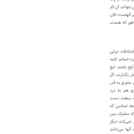
بتوانند آن کار
 آنهاست؛ الآن
ن طور که هست،
اختلافات جزئی
د؛ اسلام- کلمه
َع باشند، تبع
 بگذارند، اگر
متفرق به قدر
رق هم به درد
ت بدهند، دست
عه اسلامی که
که مشترک بین
نمی‌کند؛ دیگر
نها- می‌دانند