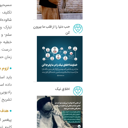
مسیحیون
تکلیف م
شالوده‌
حب دنیا را از قلب ما بیرون
تبارک و 
کن
سلم- و 
خطبه جم
درست می
زمان حضر
لزوم م
باید اس
داده اس
اخلاق نیک
رادیویی 
تشریح کن
هدف پی
پیغمبر 
کلمه تو