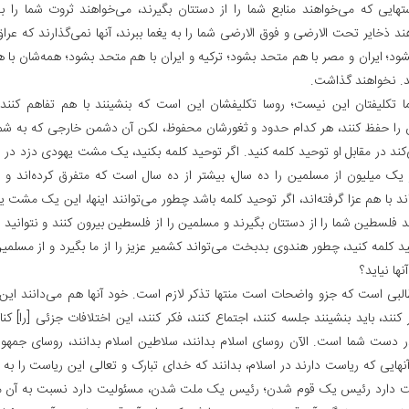
هایی که می‌خواهند منابع شما را از دستتان بگیرند، می‌خواهند ثروت شما را به 
د ذخایر تحت الارضی و فوق الارضی شما را به یغما ببرند، آنها نمی‌گذارند که عراق
ود؛ ایران و مصر با هم متحد بشود؛ ترکیه و ایران با هم متحد بشود؛ همه‌شان با
ند. نخواهند گذاشت.
 تکلیفتان این نیست؛ روسا تکلیفشان این است که بنشینند با هم تفاهم کنند،
را حفظ کنند، هر کدام حدود و ثغورشان محفوظ، لکن آن دشمن خارجی که به شما
‌کند در مقابل او توحید کلمه کنید. اگر توحید کلمه بکنید، یک مشت یهودی دزد د
یک میلیون از مسلمین را ده سال، بیشتر از ده سال است که متفرق کرده‌اند و 
د با هم عزا گرفته‌اند، اگر توحید کلمه باشد چطور می‌توانند اینها، این یک مشت ی
د فلسطین شما را از دستتان بگیرند و مسلمین را از فلسطین بیرون کنند و نتوانید ه
ید کلمه کنید، چطور هندوی بدبخت می‌تواند کشمیر عزیز را از ما بگیرد و از مسلمی
نها نیاید؟
طالبی است که جزو واضحات است منتها تذکر لازم است. خود آنها هم می‌دانند ای
 کنند، باید بنشینند جلسه کنند، اجتماع کنند، فکر کنند، این اختلافات جزئی [را] کنار
ر دست شما است. الآن روسای اسلام بدانند، سلاطین اسلام بدانند، روسای جمهور
آنهایی که ریاست دارند در اسلام، بدانند که خدای تبارک و تعالی این ریاست را به 
ت دارد رئیس یک قوم شدن؛ رئیس یک ملت شدن، مسئولیت دارد نسبت به آن م