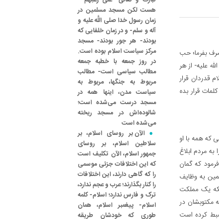
تبارک و تعالی- عَلی‌ زَعْمِهم -
هست لکن مسجد مسلمین در
زمان رسول خدا صلی اللَّه علیه و
آله و سلم- و در زمان خلفایی که
بودند- هر جور بودند- مسجد
مرکز سیاست اسلام بوده است.
نصرف بفرما؛ حب
در روز جمعه با خطبه جمعه
لله علیه- از هر
مطالب سیاسی است- مطالب
م قدردان قرار
مربوط به جنگها، مربوط به
کلمات قرار بده
سیاست مدن، اینها همه در
مسجد درست می‌شده است؛
شالوده‌اش در مسجد ریخته
می‌شده است
الآن بر روسای اسلام، بر
ی که همه با او
سلاطین اسلام، بر روسای
 به مردم ابلاغ
جمهور اسلام، الآن تکلیف است‌
رمود که گمان
که این اختلافات جزئی موسمی
را که گاهی دارند، این اختلافات
لمین به وظایف
را کنار بگذارند؛ عرب و عجم ندارد،
نکه یک مملکت
ترک و فارس ندارد؛ اسلام- کلمه
ه مکتوبشان در
اسلام- پیغمبر اسلام، همان
ضبط کرده است
طوری که خودشان طریقه