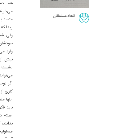
هم- دست
می‌خواهن
اتحاد مسلمانان
متحد بش
پیدا کن
ولی شما
خودشان 
وارد می
بیش از 
نشسته‌ان
می‌توانن
اگر توح
کاری از آ
اینها م
باید فکر
اسلام د
بدانند، 
مسئولی