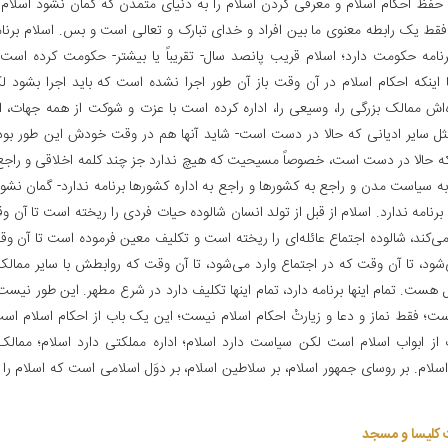
 حفظ احکام اسلام و معرفی کردن اسلام را به دنیای متمدن که گمان نشود اسلام
ط یک رابطه معنوی ما بین افراد و خدای تبارک و تعالی است و بس. اسلام برنام
رنامه حکومت دارد؛ اسلام قریب پانصد سال- تقریباً یا بیشتر- حکومت کرده است
 اینکه احکام اسلام در آن وقت باز آن طور اجرا نشده است که باید اجرا بشود 
‌اش ممالک بزرگی را، وسیعی را، اداره کرده است با عزت و شوکت از همه جهات، ا
ثل سایر ادیانی که حالا در دست است- شاید آنها هم در وقت خودش این طور بوده
که حالا در دست است، خصوصاً مسیحیت که هیچ ندارد جز چند کلمه اخلاقی و راجع ب
به سیاست مدن و راجع به کشورها و راجع به اداره کشورها برنامه ندارد- گمان نشو
 برنامه ندارد. اسلام از قبل از تولد انسان شالوده حیات فردی را ریخته است تا آن و
ی‌کند، شالوده اجتماع عائله‌ای را ریخته است و تکلیف معین فرموده است تا آن وق
‌شود، تا آن وقت که در اجتماع وارد می‌شود، تا آن وقت که روابطش با سایر ممالک 
 هست. تمام اینها برنامه دارد، تمام اینها تکلیف دارد در شرع مطهر. این طور نیست
ست؛ فقط نماز و دعا و زیارتْ احکام اسلام نیست؛ این یک باب از احکام اسلام است
از ابواب اسلام است لکن سیاست دارد اسلام؛ اداره مملکتی دارد اسلام؛ ممالک 
اسلام. بر روسای جمهور اسلام، بر سلاطین اسلام، بر دوَل اسلامی است که اسلام را 
 کلیسا و مسجد