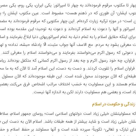
ار تا مکتوب مرقوم فرموده‌اند به چهار تا امپراتور: یکی ایران، یکی روم، یکی مصر
وب ایشان- آن طوری که در ذهنم هست- مضبوط است. عین مکتوب ایشان را- ب
است- در موزه ترکیه زیارت کرده‌ام. این چهار مکتوبی که مرقوم فرموده‌اند به م
امپراتور و آنها را دعوت به اسلام کرده‌اند و دعوت به توحید؛ این مقدمه بوده است
رای اینکه حقایق اسلام را به تمام دنیا، به تمام امپراتوریهای دنیا ابلاغ بفرمایند و ا
معرفی بشود به مردم. مع الاسف آنها جواب مثبت، الّا پادشاه حبشه، نداده؛ و ل
عوتی که رسول اکرم می‌خواستند بفرمایند و می‌خواستند اسلام را معرفی کنند. عَلی‌
فراوان، چه خود رسول اکرم و چه بعد از رسول اکرم کسانی که متکفل بوده‌اند ریاست
فراوان اسلام را تقویت کردند. و دست به دست، این اسلام آمد تا الآن که به ما 
طبقه‌ای که الآن موجودند محول شده است. این طبقه موجوده‌اند که الآن مسئول 
سلام هستند و این مسئولیت به حَسَب اختلاف مراتب اشخاص فرق می‌کند، بعضیه
اد است، و بعضی هم مسئولیت دارند لکن به اندازه آنها نیست.
 زندگی و حکومت در اسلام‌
ه مسئولیتشان خیلی زیاد است دولتهای اسلامی است؛ روسای جمهور اسلام، سلاطین
شان خیلی زیاد است و شاید بیشتر از همه طبقات باشد. اسلام الآن به دست این 
دای تبارک و تعالی- تکویناً- سپرده شده است و آنها مسئولند بر حفظ اسلام و 