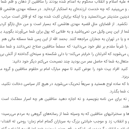
 علیه اسلام و انقلاب محکوم به اعدام شده بودند را منافقین از دهان و قلم شما ب
و می‌بینید که چه خدمت ارزنده‌ای به استکبار کرده‌اید. در مسئله مهدی هاشمیِ قاتل
ینین متدینتر می‌دانستید و با اینکه برایتان ثابت شده بود که او قاتل است مرتب پ
ا نکشید. از قضایای مثلِ قضیه مهدی هاشمی که بسیار است و من حالِ بازگو کردن 
شما از این پس وکیل من نمی‌باشید و به طلابی که پول برای شما می‌آورند بگویید به
و یا در تهران به جماران مراجعه کنند. بحمد الله از این پس شما مسئله مالی هم ند
را شرعاً مقدم بر نظر خود می‌دانید- که مسلماً منافقین صلاح نمی‌دانند و شما م
می‌شوید که آخرتتان را خرابتر می‌کند- با دلی شکسته و سینه‌ای گداخته از آتش بی‌مهر
متعال به شما که حاصل عمر من بودید چند نصیحت می‌کنم دیگر خود دانید:
کنید افراد بیت خود را عوض کنید تا سهم مبارک امام بر حلقوم منافقین و گروه
نریزد.
آنجا که ساده لوح هستید و سریعاً تحریک می‌شوید در هیچ کار سیاسی دخالت نکنید، ش
 شما بگذرد.
ر نه برای من نامه بنویسید و نه اجازه دهید منافقین هر چه اسرار مملکت است ر
هند.
ه‌ها و سخنرانیهای منافقین که به وسیله شما از رسانه‌های گروهی به مردم می‌رسید؛
م و انقلاب زد و موجب خیانتی بزرگ به سربازان گمنام امام زمان- روحی له الفداء-