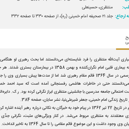
ب:
منتظری، حسینعلی
 ارجاع:
جلد ۲۱ صحیفه امام خمینی (ره)، از صفحه ۳۳۰ تا صفحه ۳۳۲
ح
ی
اری آیت‌الله منتظری را فرد شایسته‌ای می‌دانستند اما بحث رهبری او هنگامی
شد که بیماری قلبی امام نگران‌کننده و بهمن 1358 در بیمارستان بستری شدن
طور رسمی در سال 1364 قائم مقام رهبری شد اما از مدت‌ها پیش بسیاری وی را
می‌دانستند حتی در خاطرات هاشمی رفسنجانی آمده است که سید احمد خمین
ت احتمالی جامعه مدرسین با جانشینی منتظری ابراز نگرانی کرده بود. ر.ک. دایره‌ال
تاریخ زندگی امام خمینی، جعفر شیرعلی‌نیا، نشر سایان، صفحه 384.
امام در تاریخ 22 تیر 1362 در پیام خود به خبرگان به نکاتی درباره رهبر آینده اشاره 
ی معتقدند به منتظری مربوط می‌شد. در کنار ویژگی‌های مثبت، نگرانی جدّی د
اطرافیان وی وجود داشت و این موضوع قائم مقامی را تا سال 1364 به 