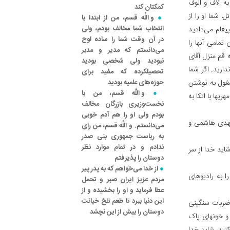
ه آلاف و الوف
کمکتان کند
، شما او را از
و اللَّه قسم، من از ابتدا با
انتخاب شما مخالف بودم، ولی
یغام می‌دادید
در آن وقت شما را ساده لوح
تمامی آنها را
می‌دانستم که مدیر و مدبر
 قم منزل آقای
نبودید ولی شخصی بودید
ارید. اگر شما
تحصیلکرده که مفید برای
شغول به نوشتن
حوزه‌های علمیه بودید
و اللَّه قسم، من با
یها با اتکا به
نخست‌وزیری بازرگان مخالف
بودم ولی او را هم آدم خوبی
 مهدی هاشمی و
می‌دانستم. و اللَّه قسم، من رای
به ریاست جمهوری بنی صدر
ندادم و در تمام موارد نظر
اید خدا از سر
دوستان را پذیرفتم
از خدا می‌خواهم که به پدر پیر
ا به رادیوهای
مردم عزیز ایران صبر و تحمل
عطا فرماید و او را بخشیده و از
این دنیا ببرد تا طعم تلخ خیانت
 ضربات سنگینی
دوستان را بیش از این نچشد
 و خونهای پاک