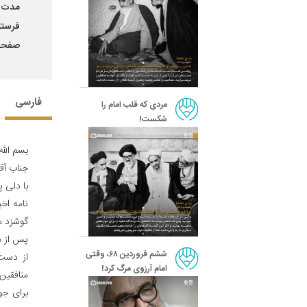
مدت ا
فرستا
صفحه 86
فارسی
مردی که قلب امام را
شکست!
بسم الله
جناب آق
با دلی پ
نامه اخی
گوشزد م
پس از من
ششم فروردین ۶۸، وقتی
از دست 
امام آرزوی مرگ کرد!
منافقین
برای جو