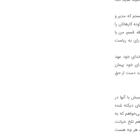
کنید، شاید خدا
نستم که مدیر و
ه کارهاتان را
له قسم، من با
رای به ریاست
 خدای خود عهد
ای خود پیمان
نند دست از حق
بش با آنها در
های دیکته شده
ی‌خواهم که به
طعم تلخ خیانت
م، هر چه هست