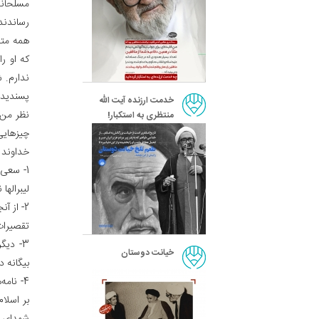
مسلحانه
رساندند 
همه متد
که او ر
ندارم. 
پسندیده 
خدمت ارزنده آیت الله
نظر من 
منتظری به استکبار!
چیزهایی 
خداوند 
1- سعی 
لیبرالها 
2- از 
تقصیرات
3- دیگ
خیانت دوستان
بیگانه د
4- نام
بر اسلا