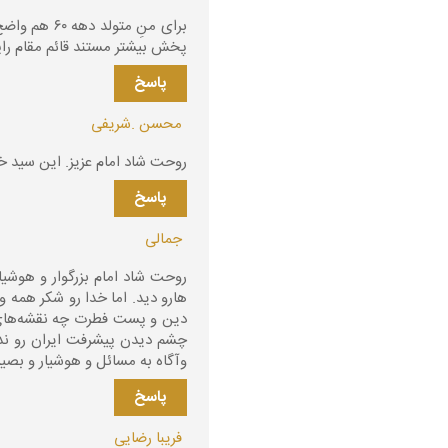
برای منِ مت
پخش بیشتر مستند قائم مقام راپ
پاسخ
محسن .شریفی
روحت شاد امام عزیز. این سید 
پاسخ
جمالی
روحت شاد امام بزرگوار و هوشیا
هارو دید. اما خدا رو شکر همه وا
دین و پست فطرت چه نقشه‌های شو
چشم دیدن پیشرفت ایران رو ندار
وآگاه به مسائل و هوشیار و بصی
پاسخ
فریبا رضایی