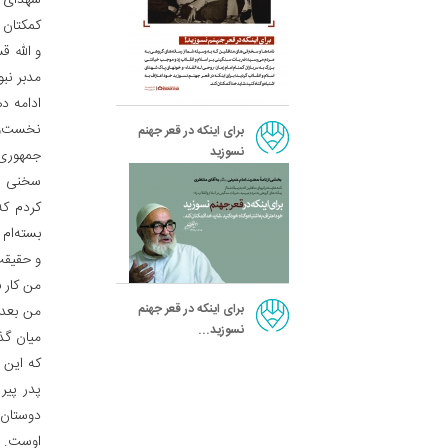
شهدای اس
کمکتان ک
و الله ق
مدبر نب
ادامه د
نخست‌وز
برای اینکه در قعر جهنم
نسوزید
جمهوری 
سخنی از
کردم که
بسته‌ام
و حقیقت 
من کار ب
برای اینکه در قعر جهنم
من بعد 
نسوزید...
میان گذ
که این 
پدر پیر
دوستان 
اوست. و