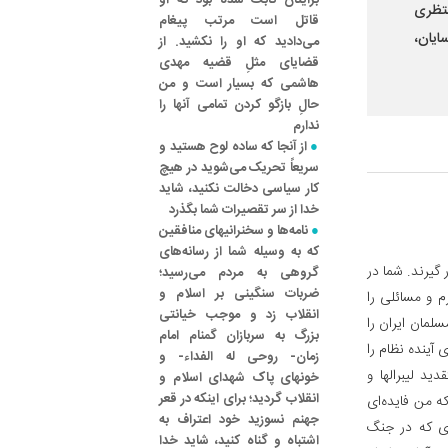
برایتان ثابت شده بود که او
نتظری
قاتل است مرتب پیغام
ایان،
می‌دادید که او را نکشید. از
قضایای مثلِ قضیه مهدی
هاشمی که بسیار است و من
حالِ بازگو کردن تمامی آنها را
ندارم
از آنجا که ساده لوح هستید و
سریعاً تحریک می‌شوید در هیچ
کار سیاسی دخالت نکنید، شاید
خدا از سر تقصیرات شما بگذرد
نامه‌ها و سخنرانیهای منافقین
که به وسیله شما از رسانه‌های
 گیرند. شما در
گروهی به مردم می‌رسید؛
ضربات سنگینی بر اسلام و
رم و مسائلی را
انقلاب زد و موجب خیانتی
لمان ایران را
بزرگ به سربازان گمنام امام
 آینده نظام را
زمان- روحی له الفداء- و
ید لیبرالها و
خونهای پاک شهدای اسلام و
انقلاب گردید؛ برای اینکه در قعر
ه من فایده‌ای
جهنم نسوزید خود اعتراف به
ودی که در جنگ
اشتباه و گناه کنید، شاید خدا