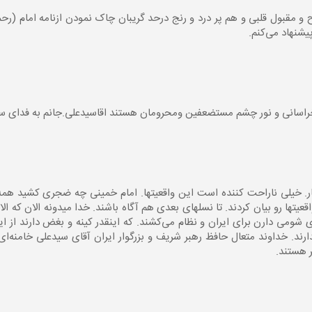
ولد دهه ۶۰ هم واضح و مقبول قلبی و هم پر درد و رنج درحد گریبان چاک نمودن ازنامه امام 
یشنهاد می‌کنم.
خراسانی و نور چشم مستضعفین ومحرومان هستند اقاسیدعلی.جانم به فدای سی
ر. خیلی ناراحت کننده است این واقعیتها. امام خمینی چه ضجری کشید همه 
قعیتها رو بیان کردند. تا نسلهای بعدی هم آگاه باشند. خدا میدونه الان که ال
می دارن برای ایران و نظام می‌کشند. که اینقدر کینه و بغض دارند از ای
ند. خداوند متعال حافظ رهبر شریف و بزرگوار ایران آقای سیدعلی خامنه‌ای 
ر هستند.