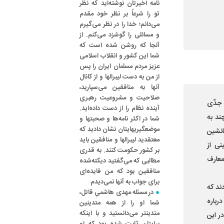
نامه اخیرتان نوشته‌اید که نظر
تو را شرعاً بر نظر خود مقدم
می‌دانم؛ خدا را در نظر می‌گیرم
و مسائلی را گوشزد می‌کنم. از
آنجا که روشن شده است که
شما این کشور و انقلاب اسلامی
عزیز مردم مسلمان ایران را پس
از من به دست لیبرالها و از کانال
آنها به منافقین می‌سپارید،
صلاحیت و مشروعیت رهبری
 جدّی
آینده نظام را از دست داده‌اید.
د. هر چند به
شما در اکثر نامه‌ها و صحبتها و
موضعگیریهایتان نشان دادید که
 جانشین
معتقدید لیبرالها و منافقین باید
ی از
بر کشور حکومت کنند. به قدری
معارف
مطالبی که می‌گفتید دیکته‌شده
منافقین بود که من فایده‌ای
برای جواب به آنها نمی‌دیدم
کردند که
در مسئله مهدی هاشمیِ قاتل،
رباره
شما او را از همه متدینین
متدینتر می‌دانستید و با اینکه
تاخیر انداخت. در این