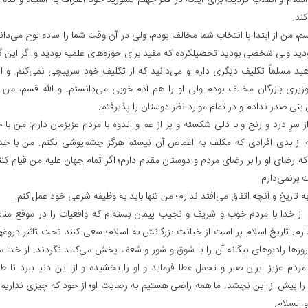
لام و انقلاب گردید؛ برای اینکه در قعر جهنم نسوزید خود اعتراف به اشتباه و گناه 
ند.
سم، من از ابتدا با انتخاب شما مخالف بودم، ولی در آن وقت شما را ساده لوح می‌دا
ودید ولی شخصی بودید تحصیلکرده که مفید برای حوزه‌های علمیه بودید و اگر این گون
هید مسلماً تکلیف دیگری دارم و می‌دانید که از تکلیف خود سرپیچی نمی‌کنم. و ال
یری بازرگان مخالف بودم ولی او را هم آدم خوبی می‌دانستم. و الله قسم، من 
بنی صدر ندادم و در تمام موارد نظر دوستان را پذیرفتم.
 سرِ درد و رنج و با دلی شکسته و پر از غم و اندوه با مردم عزیزمان دارم: من با
 از بدی افرادی که مکلف به اغماض آن نیستم هرگز چشم‌پوشی نکنم. من با خد
 که رضای او را بر رضای مردم و دوستان مقدم دارم؛ اگر تمام جهان علیه من قیام ک
برنمی‌دارم‌
ه تاریخ و آنچه اتفاق می‌افتد ندارم؛ من تنها باید به وظیفه شرعی خود عمل کنم.
از خدا با مردم خوب و شریف و نجیب پیمان بسته‌ام که واقعیات را در موقع مناس
ارم. تاریخ اسلام پر است از خیانت بزرگانش به اسلام؛ سعی کنند تحت تاثیر دروغ
روزها رادیوهای بیگانه آن را با شوق و شور و شعف پخش می‌کنند نگردند. از خدا م
 مردم عزیز ایران صبر و تحمل عطا فرماید و او را بخشیده و از این دنیا ببرد تا 
را بیش از این نچشد. ما همه راضی هستیم به رضایت او؛ از خود که چیزی نداری
 السلام.