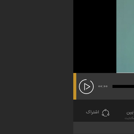
00:00
یین
اشتراک