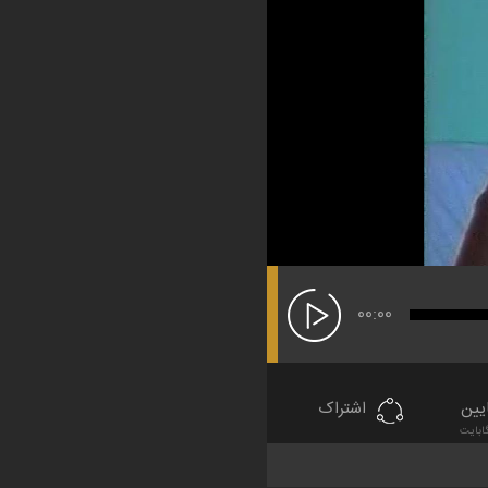
00:00
یین
اشتراک