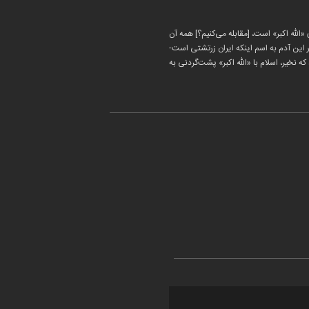
له اکبر» است، [مقابله می‌کنیم؟] همه آن
ور این آدم به اسم اینکه ایران زرتشتی است-
ه نخیر، اسلام با «الله اکبر» پشت‌گردنی به