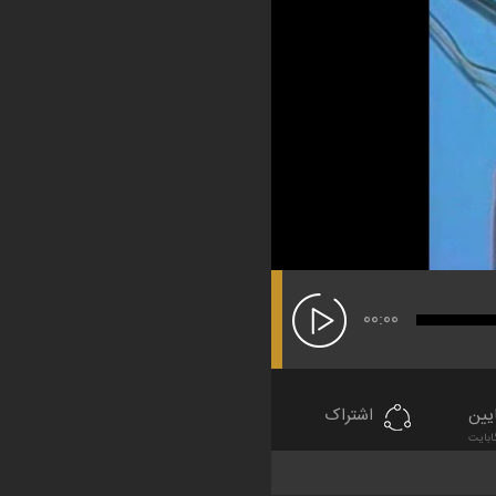
00:00
یین
اشتراک