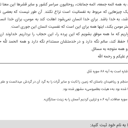
به همه ائمه جمعه، ائمه جماعات، روحانیون سراسر کشور و سایر قشرها این معنا 
ک چیزهایی که مربوط به نفسانیت است نزاع نکنند. آن طور نیست که بعضی نزا
اشد، به خدا باشد. برای خدا انسان نمی‌شود اهانت کند به مومن، برای خدا انس
 مومن بکند، اینها همه برای این است که نفسیت انسان این جوری است.
اریم که ما همه موفق بشویم که این پرده را، این حجاب را برداریم. خداوند ان 
را حفظ کند، سالم نگه دارد و در خدمتشان مستدام نگه دارد و همه الحمد للَّه خ
 همه متوجه به مسائل.
 علیکم و رحمه الله‌
اره است به آیه ۸۸ سوره نَمْل‏
منجّم و ریاضیدان باستان که زمین را ثابت و سایر کُرات را به گرد آن در گردش می‏دانست و علم
 شده بود به« هیئت بطلمیوسی» مشهور شده بود.
ره صافات، آیه ۶:« و تزئین کردیم آسمان را به زینت ستارگان».
ا به نام خود ثبت کنید: