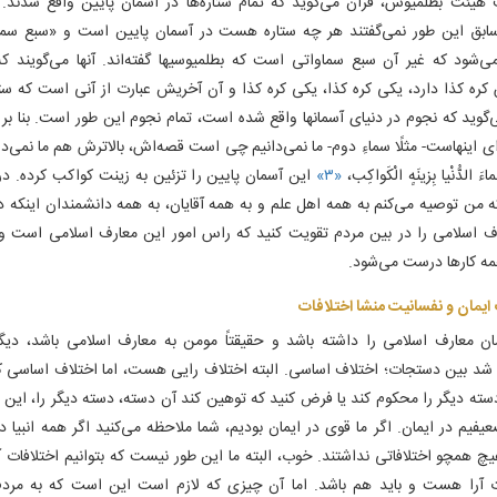
 هیئت بطلمیوس، قرآن می‌گوید که تمام ستاره‌ها در آسمان پایین واقع شدند.
بق این طور نمی‌گفتند هر چه ستاره هست در آسمان پایین است و «سبع سماو
ی‌شود که غیر آن سبع سماواتی است که بطلمیوسیها گفته‌اند. آنها می‌گویند 
کره کذا دارد، یکی کره کذا، یکی کره کذا و آن آخریش عبارت از آنی است که ستاره
‌گوید که نجوم در دنیای آسمانها واقع شده است، تمام نجوم این طور است. بنا بر
ای‌ اینهاست- مثلًا سماءِ دوم- ما نمی‌دانیم چی است قصه‌اش، بالاترش هم ما نمی‌
َّماءَ الدُّنْیا بِزینَهٍ الْکَواکِب،
«۳»
این آسمان پایین را تزئین به زینت کواکب کرده. د
 من توصیه می‌کنم به همه اهل علم و به همه آقایان، به همه دانشمندان اینکه دن
ف اسلامی را در بین مردم تقویت کنید که راس امور این معارف اسلامی است و
ه کارها درست می‌شود.
یمان و نفسانیت منشا اختلافات‌
ان معارف اسلامی را داشته باشد و حقیقتاً مومن به معارف اسلامی باشد، دیگر
شد بین دستجات؛ اختلاف اساسی. البته اختلاف رایی هست، اما اختلاف اساسی ک
سته دیگر را محکوم کند یا فرض کنید که توهین کند آن دسته، دسته دیگر را، این
عیفیم در ایمان. اگر ما قوی در ایمان بودیم، شما ملاحظه می‌کنید اگر همه انبیا 
یچ همچو اختلافاتی نداشتند. خوب، البته ما این طور نیست که بتوانیم اختلافات آرا
ت آرا هست و باید هم باشد. اما آن چیزی که لازم است این است که به مرد