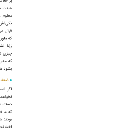
بر خلاف
هیئت سا
معلوم م
یکی‌اش 
قرآن می
که ماور
زَیَّنا الس
چیزی که
که معار
بشود هم
ضعف ا
اگر انس
نخواهد 
دسته، د
که ما ض
بودند ه
اختلافا