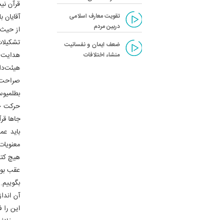
قرآن نی
تقویت معارف اسلامی
آقایان ب
دربین مردم
از حیث 
تشکیلات
ضعف ایمان و نفسانیت
هدایت ب
منشاء اختلافات‌
هیئت‌دا
صراحت. 
بطلمی
حرکت ج
جاها قر
باید عم
معنویات
هیچ کتاب
عقب بود
بگوییم. 
آن اندا
این را 