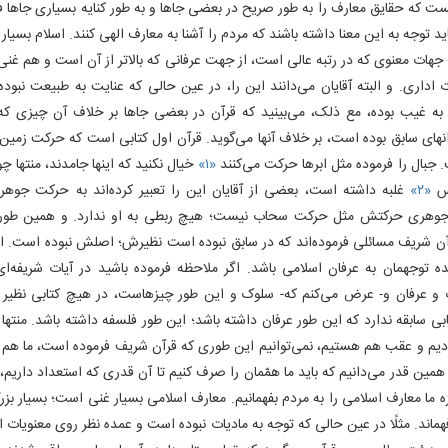
ست که حقایق معارف را به طور صریح در بعضی جاها و به طور کنایه بسیاری جاها 
اید توجه به این معنا داشته باشند که مردم را آشنا به معارف الهی کنند. اسلام بسی
جهات معنوی که در رتبه عالی است، از جهت عرفانی که بالاتر از آن است و هم غ
 اداری. و البته آقایان می‌دانند این را، در عین حالی که عنایت به طبیعت نبو
ه غیب بوده، مع ذلک، می‌بینید که قرآن در بعضی جاها بر خلاف آن چیزی که در
نهای سابق بوده است، بر خلاف آنها می‌گوید. قرآن اول کتابی است که حرکت‌ زمین را
جبال را فرموده مثل ابرها حرکت می‌کنند
«۱»
خیال نکنید که اینها جامدند، منتها 
وس
«۲»
غلبه داشته است، بعضی از آقایان این را تعبیر کرده‌اند به حرکت جوهر
وهری حرکتش مثل حرکت سحاب نیست؛ هیچ ربطی به او ندارد. و همین طور د
آن شریف مسائلی فرموده‌اند که در سابق نبوده است نظیرش؛ اصلش نبوده است. از
ده توجهمان به عرفان اسلامی باشد. اگر ملاحظه فرموده باشید در آیات شریفه‌ا
 و عرفان و- عرض می‌کنم که- سلوک و این طور چیزهاست، در هیچ کتابی نظیر
ی سابقه ندارد که این طور عرفان داشته باشد؛ این طور فلسفه داشته باشد. منتها از
یم و عقب هم هستیم، نمی‌توانیم این طوری که قرآن شریف فرموده است، ما هم بت
همین قدر می‌دانیم که باید ما همّمان را صرف کنیم تا آن قدری که استعداد داریم، 
زه ما معارف اسلامی را به مردم بفهمانیم. معارف اسلامی بسیار غنی است؛ بسیار بز
فهماند. مثلًا در عین حالی که توجه به مادیات نبوده است و عمده نظر روی معنویات