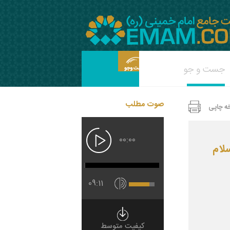
صوت مطلب
ه چاپی
00:00
لام
09:11
کیفیت متوسط