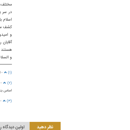
مختلف، 
در سر ی
اسلام ب
کشف ستر
و امیدو
آقایان 
هستند و
و السلام
(۱)
- اش
(۲)
- 
اساس بنا
(۳)
- سو
نظر دهید
اولین دیدگاه ر