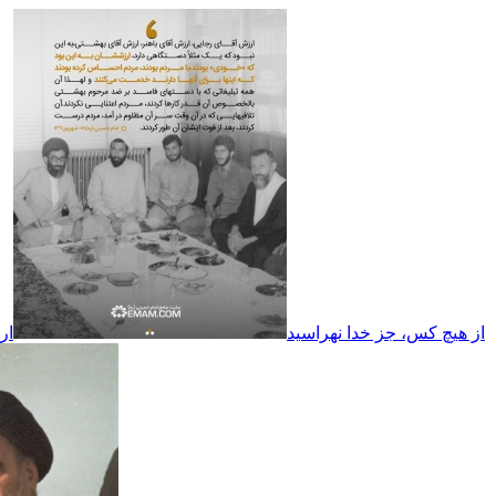
از هیچ کس، جز خدا نهراسید
ار