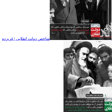
شاخص دولت انقلابی | غربزده