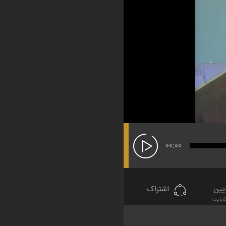
00:00
یین
اشتراک