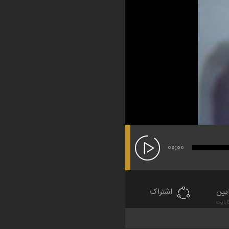
00:00
یین
اشتراک