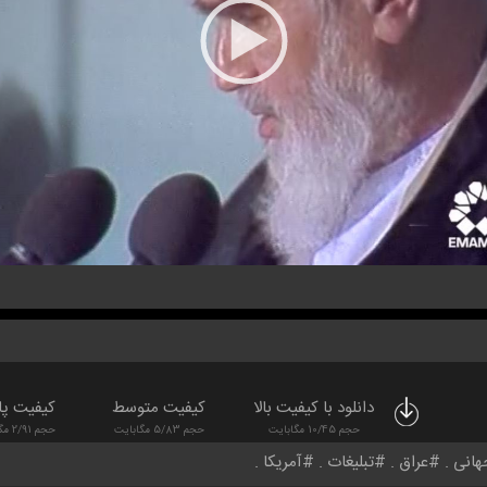
دانلود با کیفیت بالا
کیفیت متوسط
کیفیت پا
حجم 10/45 مگابایت
حجم 5/83 مگابایت
حجم 2/91 مگابایت
هانی
عراق
تبلیغات
آمریکا