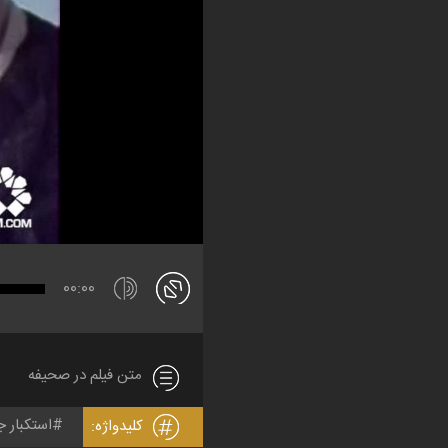
00:00
متن فیلم در صحیفه
استکبار ج
کلیدواژه: