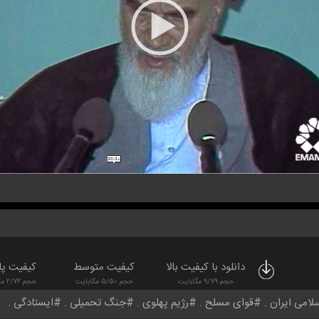
دانلود با کیفیت بالا
کیفیت متوسط
کیفیت پا
حجم 9/79 مگابایت
حجم 5/50 مگابایت
حجم 2/72 مگابایت
لامی ایران
قوای مسلح
رژیم پهلوی
جنگ تحمیلی
ایستادگی