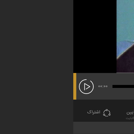
00:00
یین
اشتراک