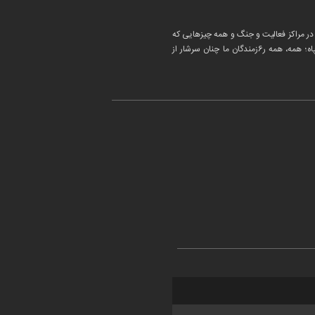
ز در مراکز فعالیت و جنگ و همه چیزهایی که
برای کشور مفید است، مشغول فعالیت هستند. امروز آن چنان سرشار از ایمانند این سپاه پاسداران و این پرسنل ژاندارمری و ارتش و سپاه؛ همه، همه ر6زمندگان ما چنان سرشار از