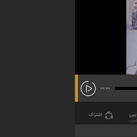
00:00
یین
اشتراک