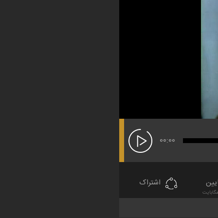
00:00
یین
اشتراک