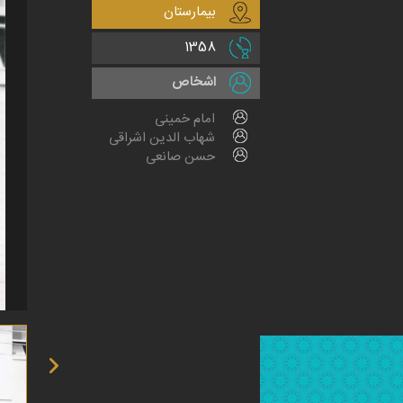
بیمارستان
1358
اشخاص
امام خمینی
شهاب الدین اشراقی
حسن صانعی