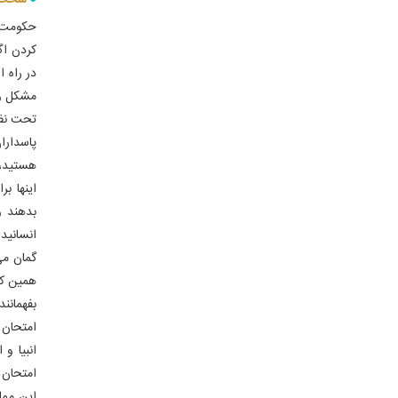
سخت ت
حکومت ک
کردن اگ
در راه ا
مشکل و 
تحت نظر
پاسدارا
هستید، 
اینها ب
بدهند و
انسانید. 
گمان می
همین که 
بفهمانن
امتحان 
انبیا و
امتحان 
این مملک