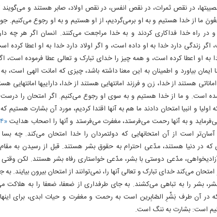
یبتها، در نقص ثمرات، در نقص انفس، در نقص اولاد، صابر هستند و می‌گویند که: انّا ل
راجِعُونَ ما از خدا هستیم و به او برمی‌گردیم، از او هستیم و به او رجوع می‌کنیم. جوا
 در راه خدا فداکاری کردند و به خدا مراجعت می‌کنند. انسان اگر هر چه دارد
اگر زندگی دارد خدا به او داده است، و اگر اولاد دارد خدا به او اعطا کرده اس
ا به او اعطا کرده است، و همه چیز را خدای تبارک و تعالی عطا فرموده است، اگ
 ایمان بیاورد و اطمینان به این معنا داشته باشد، چیزی که‌ امانت الهی است، به خ
اماناتی هستند از خدا، زن و فرزند امانتهایی هستند از خدا، داراییها امانتهایی هست
ده است. و ما از خدا هستیم و به سوی او رجوع می‌کنیم. اگر امتحان را درست 
 اولیا و انبیا امتحان دادند ما هم به آنها اقتدا کردیم، مورد آن بشارت هستیم که
ی‌فرماید و به آنها رحمت می‌فرستد، مغفرت می‌فرستد و آنها را اصحاب هدایت
«۴»
آسان‌تر است از آن امتحانهایی که دولتمردان را خدا امتحان می‌کند. چه بسا 
که در دنیا هستند، مدّعی احترام به حقوق بشر هستند. قبل از رسیدن به مقام
زادیخواهی، مدّعی دوستی با بشر، مدّعی خواستاری رفاه بشر هستند. لکن وقتی ک
متحان می‌کند خدای تبارک و تعالی آنها را، نمی‌توانند از امتحان بیرون بیایند. به 
ر، بشر را به تباهی می‌کشند. به جای طرفداری از ضعفا، ضعفا را به هلاکت می‌
 در آن طرف بَشِّرِ الصّابِرین است به رحمت و مغفرت و حیات ابدی، برای اینه
یم است: بشارت به ننگ است.