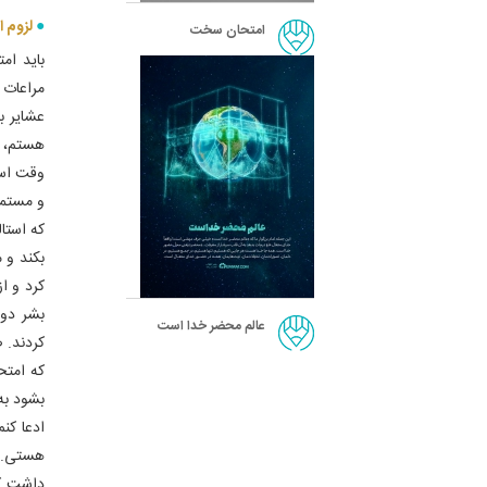
لزوم 
امتحان سخت
باید ام
مراعات 
عشایر ب
هستم، م
وقت است
و مستمند
که استا
بکند و 
کرد و از
بشر دوس
عالم محضر خدا است
کردند. 
که امتح
بشود به
ادعا کن
هستی. آ
داشت که