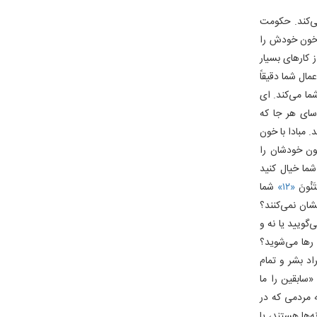
ی‌کند. حکومت
خون خودش را
ز کارهای بسیار
ال شما دقیقاً
ما می‌کند. ای
سای هر جا که
 مبادا با خون
ون خودشان را
شما خیال کنید
َنُونَ
«۱۲»
شما
شان نمی‌کنند؟
گویید یا نه و
 رها می‌شوید؟
اد بشر و تمام
«سابقین را ما
 مردمی که در
‌ها هستند، یا