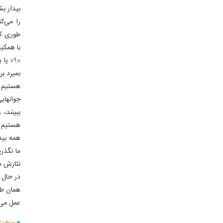
بیدار بش
را می‌ک
طوری که
با همکی
«۹»
یا ی
بمیرد ب
هستیم که
جوانهایی
ببینند
هستیم و
همه بید
ما نگذر
نثارش می
در حال 
همان طو
عمل می‌