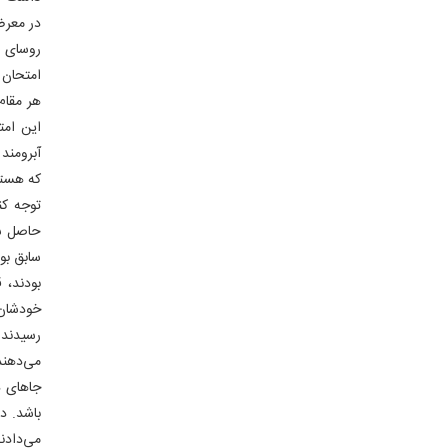
در معرض
روسای ه
امتحان 
هر مقام
این امت
آبرومند
که هستن
توجه کن
حاصل شد
سابق بو
بودند، 
خودشان ر
رسیدند 
می‌دهند
جاهای د
باشد. د
می‌دادن