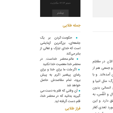
حجم 16/12 مگابایت
بیشتر
جمله طلایی
حکومت کردن بر یک
جامعه‌ای، بزرگترین آزمایشی
است که خدای تبارک و تعالی از
بشر می‌کند
عالم محضر خداست. در
آن در مقابلم
محضر خدا معصیت خدا نکنید
 و جمعی هم از
اگر ملت ما برای خدا و برای
آمده‌اند. و با
رضای پیغمبر اکرم به پیش
برود، تمام مقاصدش حاصل
گ- مثل انبیا و
خواهد شد
 انسانی بدون
آن وقتی که قلم به دست می
 و انْفُس، به
‏گیرید بدانید که در محضر خدا،
ق دارد. و این
قلم دست گرفته ‏اید.
ورد تعدی کفار
فراز طلایی