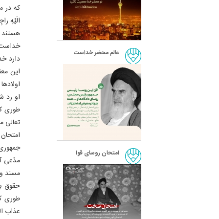
که در مص
الَیْهِ 
هستند و
خداست، 
عالم محضر خداست
دارد خد
این معنا
اولادها 
او رد ش
طوری که
تعالی م
امتحان 
جمهوری 
امتحان روسای قوا
مدّعی آ
مسند و ا
حقوق بش
طوری که
عذاب ال