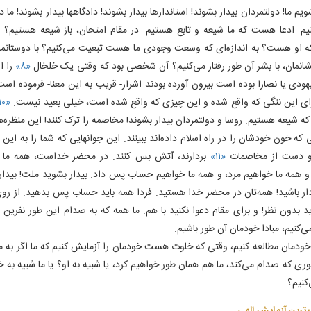
ویم ما! دولتمردان بیدار بشوند! استاندارها بیدار بشوند! دادگاهها بیدار بشوند! ما
نیم. ادعا هست که ما شیعه و تابع هستیم. در مقام امتحان، باز شیعه هستیم؟ ت
 او هست؟ به اندازه‌ای که وسعت وجودی ما هست تبعیت می‌کنیم؟ با دوستانمان، 
شانمان، با بشر آن طور رفتار می‌کنیم؟ آن شخصی بود که وقتی یک خلخال
«۸»
را از
هودی یا نصارا بوده است بیرون آورده بودند اشرار- قریب به این معنا- فرموده است
رای این ننگی که واقع شده و این چیزی که واقع شده است، خیلی بعید نیست.
«۱۰»
 شیعه هستیم. روسا و دولتمردان بیدار بشوند! مخاصمه‌ را ترک کنند! این منظره‌ها 
 که خون خودشان را در راه اسلام داده‌اند ببینند. این جوانهایی که شما را به این م
، و دست از مخاصمات
«۱۱»
بردارند، آتش بس کنند. در محضر خداست، همه ما 
 همه ما خواهیم مرد، و همه ما خواهیم حساب پس داد. بیدار بشوید ملت! بیدار
ار باشید! همه‌تان در محضر خدا هستید. فردا همه باید حساب پس بدهید. از ر
ید بدون نظر! و برای مقام دعوا نکنید با هم. ما همه که به صدام این طور نفرین 
‌کنیم، مبادا خودمان آن طور باشیم.
خودمان مطالعه کنیم، وقتی که خلوت هست خودمان را آزمایش کنیم که ما اگر به مق
ری که صدام می‌کند، ما هم همان طور خواهیم کرد، یا شبیه به او؟ یا ما شبیه به خل
کنیم؟