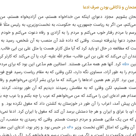
امتحان و ناکافی بودن صرف ادعا
تحان بشویم. مجرّد دعوای اینکه من خداخواه هستم، من آزادیخواه هستم، من
می‌کنم، من اگر به ریاست جمهوری، به حکومت، به نخست‌وزیری، به رئیس مثلًا قب
رسم با مردم رفتار خوب می‌کنم و مردم را به آزادی و رفاه دعوت می‌کنم و خود
جرد دعوا پذیرفته نیست. وقتی که داده شد آن منصب به آن شخص، رسید به 
 که مطالعه در حال او باید کرد که آیا مثل کارتر هست یا مثل علی بن ابی طالب
ان آن می‌کند که علی بن ابی طالب- سلام الله علیه- کرد، یا آن می‌کند که کارتر کرد
لین
«۵»
کرد. آنها هم همه مدّعی هستند. استالین هم مدّعی این بود که برای مردم
مردم را به طور آزاد، مساوی نگه دارد، لکن وقتی که به مقام ریاست رسید فوج فوج
 بین برد. کارتر هم همین ادعاها را می‌کند که ما برای بشر آزادی می‌خواهیم و رفا
ت هستیم، لکن وقتی که به مقامش رسیدند دیدیم که آن طور بودند، کردند با
صدام هم ادعای این را می‌کند که من می‌خواهم که عرب را چه بکنم و با عرب چه ب
ان پیش آمد، اعراب را آن طور در خوزستان به کشتن داد که مغول نکرده بود. و 
 او، با عراق و ایران و هر جا دستش برسد آن کند که مغول با ایران کرد. ادعا نمی‌
م که من یک ملّایی هستم و مردم دوست هستم. وقتی که رسیدی به منصب، آن
ن وقتی که امثال آقای نخست وزیر
«۶»
در حبس بود و زجر بود، ادعای این معنا ر
 این حکومت بد است، و اگر من به ریاست برسم چه خواهم کرد. اگر در ذهنش ب