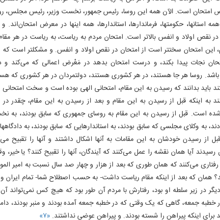
 امتحان است. الآن همه این روسا، رئیس جمهور، نخست وزیر، رئیس مجلس، روس
مه استانها، حکومتها، فرماندارها، استاندارها، همه اینها در معرض امتحان‌اند. و 
در نقص اولاد و انفس بالاتر است. امتحان مردم به ریاست، به ریاست در هر مقام
، این امتحان سختتر است از امتحان در نقص اولاد و انفس. و مشکلتر است که ان
حان نجات پیدا بکند، و درست امتحان بدهد در مَعْرض اعمالی که می‌کند و د
 باشد. روسا هر جا هستند، در هر کشوری هستند، دولتمردان در هر کشوری که هست
د باید بدانند که رسیدن به این مقام، امتحانی الهی بوده است و سخت امتحانی
ند به اینکه قبل از رسیدن به این مقام و بعد از رسیدن به این مقام، چقدر در
ه است. قبل از رسیدن به این مقام به روسای جمهوری که سابق بودند، به نخس
دند، به وکلای مجلسی که سابق بودند، به استاندارهایی که سابق بودند، به دادگاهها
قبل از رسیدن خودشان به این مقامات به آنها اشکال داشتند و آنها را تقبیح می‌ک
سیدند آیا همان نقشه را عمل می‌کنند که آیندگان، آنها را تقبیح کنند؟ یا خیر، وق
رفتاری می‌کنند که همان طوری که بعد از هزار و چهار صد سال نسبت به امیر المو
؟ همان که بعد از اینکه مقام ریاست داشت- به حسب اصطلاح شما- تمام ایران و 
یگر در زیر سلطه او بود، رفتارش با مردم آن طور بود که هیچ کس نمی‌تواند آن ر
ر خطبه جمعه، گاهی که یک وقتی که در خطبه جمعه آمده بودند و منبر بودند، دا
د برای اینکه پیراهن را شسته بودند. و پیراهن عوضی نداشتند.
«۷»