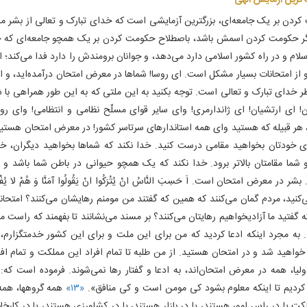
رین آزمایش الهی‌
ردن بر یک جامعه‌ای، بزرگترین آزمایشی است که خدای تبارک و تعالی از بشر م
ر حکومت کردن اسمش باشد، باصطلاح حکومت کردن بر یک همچو جامعه‌ای که 
سلام و در راه کشور اسلامی دارد می‌دهد، و جوانان برومندش را دارد فدا می‌کند؛ ا
از امتحانات بسیار مشکل است. ای روسا! شماها در معرض امتحان درآمده‌اید، و اعم
 خدای تبارک و تعالی است. توجه بکنید به این ملتی که به این طور همراهی با ش
ن! ای ارتشیان! ای ژاندارمری! وای سایر قوای مسلّح نظامی و انتظامی! وای رو
هر قبیله که هستید وای همه استاندارهای سرتاسر کشور! در معرض امتحان هستید.
رای خودتان بخواهید مقامی درست کنید. خدا نکند که شماها بخواهید دیگران، خ
 شما مقامتان بالاتر برود. خدا نکند که یک همچو حیوانی در باطن شما باشد و 
بشر در معرض امتحان است. اَ حَسِبَ النَّاسُ انْ یُتْرَکُوا انْ یَقُولُوا آمَنَّا وَ هُمْ لا یُفْت
‌کنید، مردم گمان می‌کنند که همین که گفتند من مومنم رهایشان می‌کنند؟ امتحان
گفتید ما آزادیخواهیم رهایتان می‌کنند؟ بر مسند می‌نشانند تا بفهمند که راست می‌
د. به مجرد اینکه ادعا کردید که من برای این ملت و برای این کشور خدمتگزارم،
خواهید شد و در امتحان هستید. از من طلبه تا تمام افراد این مملکت و تمام افر
 اولیا، همه در معرض امتحان‌اند، به ادعا و گفتار رها نمی‌شوند. فرموده است که: 
کردیم تا اینکه معلوم بشود کی مومن است و کی منافق».
«۱۳»
همه گروهها، همه
ت یا در راس امور هستند، یا در بازار هستند، یا در کشاورزی هستند، یا در کارخانه