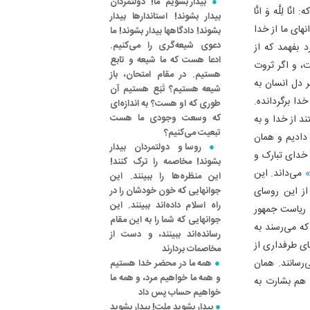
بیدار بشویم ما! دولتمردان
ِلَّه وَ انَّا
بیدار بشوند! استاندارها بیدار
نهای ما از خدا
بشوند! دادگاهها بیدار بشوند! ما
دعوی شیعه‌گری را می‌کنیم.
 بفهمد که از
ادعا هست که ما شیعه و تابع
ت، و اگر ثروت
هستیم. در مقام امتحان، باز
ر دل انسان به
شیعه هستیم؟ تَبَع هستیم آن
دا برگردانده.
طوری که او هست؟ به اندازه‌ای
که وسعت وجودی ما هست
ند از خدا و به
تبعیت می‌کنیم؟
دادیم و همان
روسا و دولتمردان بیدار
 خدای تبارک و
بشوند! مخاصمه‌ را ترک کنند!
می‌داند. این
این منظره‌ها را ببینند. این
از این روسای
جوانهایی که خون خودشان را در
راه اسلام داده‌اند ببینند. این
 ریاست جمهور
جوانهایی که شما را به این مقام
ه می‌رسند به
رسانده‌اند ببینند، و دست از
جای طرفداری از
مخاصمات بردارند
رسانند. همان
همه ما در محضر خدا هستیم
و همه ما خواهیم مرد، و همه ما
ا هم بشارت به
خواهیم حساب پس داد
بیدار بشوید ملت! بیدار بشوید