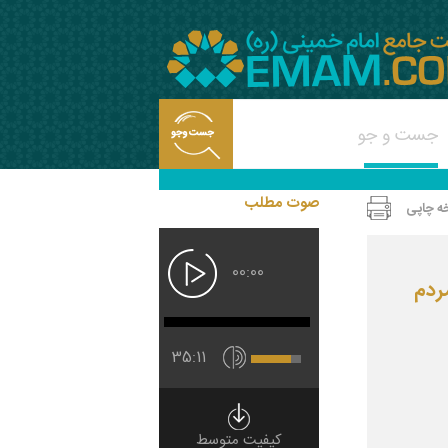
صوت مطلب
ه چاپی
00:00
ردم
35:11
کیفیت متوسط