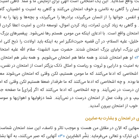
 واقع شده‌اید. این یک امتحانی است الهی برای آزمایش ما و شما. گاهی امنیت
سان را گاهی به ناامنی و خوف امتحان می‌کنند و گاهی به امنیت و اطمینان، گا
انفس. جوانها را از انسان می‌گیرند، برادرها را می‌گیرند، و بچه‌ها و زنها را به 
. و گاهی به زیاد کردن ثمرات، زیاد کردن اموال، توسعه دادن و امنیت اعطا کردن ا
امتحان واقع است. با ادعای اینکه من مومن هستم رها نمی‌شود. پیغمبرهای بزرگ
خلیل- علیه السلام- در آن قضیه حیرت‌انگیز امرِ به اینکه باید اولادت را ذبح کنی 
ای بزرگ، اولیای بزرگ امتحان شدند. حضرت سید الشهدا- سلام الله علیه امتحان
او هم امتحان شدند و همه ماها هم امتحان می‌شویم. و همه بشر هم امتحان 
به امنیت و دارایی و ثروت و ریاست و امثال ذلک بزرگتر است از امتحان در نفس، 
اشخاصی که ادعا می‌کنند که ما مومن هستیم، لکن وقتی که امتحان می‌شوند معل
ا بوده. و چه اشخاصی که ادعا می‌کنند که ما طرفدار ضعفا هستیم لکن وقتی که ا
ان درست در نمی‌آیند. و چه اشخاصی که ادعا می‌کنند که اگر [برای‌] ما صفحه 
م، و در وقت عمل از امتحان درست در نمی‌آیند. شما دزفولیها و اهوازیها و سوسن
 خوب از امتحان بیرون آمدید.
 در امتحان و بشارت به صابرین‌
هایی که الآن در مقابل من هست و موجب تاثر و تاسف، این سند امتحان شماست 
 تبارک و تعالی می‌فرماید: بَشِّرِ الصَّابِرینَ
«۳»
آنهایی که صبر می‌کنند، به آنها بشا