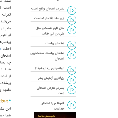
شده است
است. ان
بشر در امتحان واقع است
ثمرات و 
این سند افتخار شماست
می‌کنند
بشر در 
مثل کارتر هست یا مثل
علی بن ابی طالب
ابراهیم 
پیغمبره
امتحان ریاست
احفاد
«۲»
امتحان ریاست، سخت‌ترین
امتحان 
امتحان
چه بسا 
دولتمردان بیدار بشوند!
فقط ادع
از امتح
بزرگترین آزمایش بشر
پیشقدمی
بشر در معرض امتحان
دادید و
است
پیروزی
قلم‌ها مورد امتحان
این عکس
خداست
شما. خدای