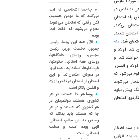
 مورد آزمایش
هی به نقص در
چه بسا اشخاصی که ادعا
می‌کنند که ما مومن هستیم،
این راه امتحان
لکن وقتی که امتحان می‌شوند
متحان می‌کند.
معلوم می‌شود که فقط ادعا
 امتحان شدند.
بوده
امتحان شد.
«۱»
الآن همه این روسا، رئیس
جمهور، نخست وزیر، رئیس
 شد. اولاد و
مجلس، روسای دادگاهها،
خواهند شد. و
روسای همه استانها، حکومتها،
اولاد و انفس.
فرماندارها، استاندارها، همه اینها
وم می‌شود که
در معرض امتحان‌اند. و این
امتحان از امتحان در نقص اولاد
متحان می‌شوند
و انفس بالاتر است
جنگ پیش بیاید
روسا هر جا هستند، در هر
گردیها امتحان
کشوری هستند، دولتمردان در
هر کشوری که هستند و در هر
جا که هستند باید بدانند که
رسیدن به این مقام، امتحانی
الهی بوده است و سخت
و سند افتخار
امتحانی است
رت بده. آنهایی