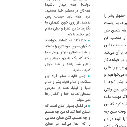
دولت! همه بیدار باشید!
همه‌تان در محضر خدا هستید.
 حقوق بشر را
فردا همه باید حساب پس
بدهید. از روی خون شهدای ما
یله، به ریاست
نگذرید بدون نظر! و برای مقام
م هم همین طور
دعوا نکنید با هم
آن منصب، آن
خدا نکند که شماها بخواهید
. با مستضعفین
دیگران، خون خودشان را بدهند
. یا آن می‌کند
و شما مقامتان بالاتر برود. خدا
نکند که یک همچو حیوانی در
 می‌خواهد کار
باطن شما باشد و شما خیال
 مردم را فانی
کنید انسانید
ه می‌خواهیم و
از من طلبه تا تمام افراد این
 بشر آنچه را
مملکت و تمام افراد بشر و تمام
انبیا و اولیا، همه در معرض
کنم. لکن وقتی
امتحان‌اند، به ادعا و گفتار رها
اگر مهلت داده
نمی‌شوند
شود کرد که من
در گفتار، بسیار آسان است که
 وقت ببین چه
انسان ادعا کند که من چه هستم
و چه هستم، لکن همان معنایی
ا البته در دل
را که ادعا می‌کند در همان
وده لکن الآن