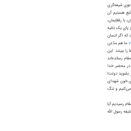
 دعوی شیعه‌گری
َبَع هستیم آن
با رفقایمان،
 پای یک ذِمّیه
 که اگر انسان
ما هم مدّعی
را ببینند. این
قام رسانده‌اند
در محضر خدا
 بشوید دولت!
وی خون شهدای
می‌کنیم و ننگ
ام رسیدیم آیا
یفه رسول الله