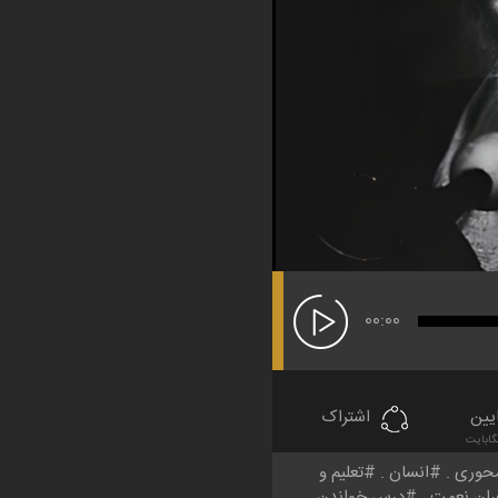
00:00
یین
اشتراک
محوری
انسان
تعلیم و
ران نعمت
درس خواندن