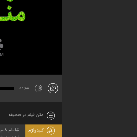
00:00
متن فیلم در صحیفه
امام خمی
کلیدواژه:
تربیت در ق