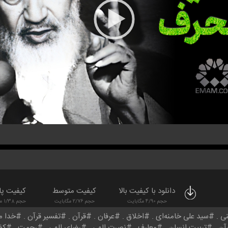
دانلود با کیفیت بالا
کیفیت متوسط
کیفیت پا
حجم 4/90 مگابایت
حجم 2/76 مگابایت
حجم 1/38 مگابایت
نی
سید علی خامنه‌ای
اخلاق
عرفان
قرآن
تفسیر قرآن
خدا 
رآن
تربیت انسان
معارف
نصرت الهی
رضای الهی
رحمت
کف