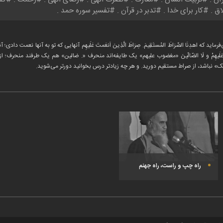
اق
کار برای خدا
تدبر در قرآن
تفسیر سوره حمد
ه اهدِنَا الصِّرَاطَ المُستَقِیمَ. صِرَاطَ الَّذِینَ اَنعَمتَ عَلَیهِم آنهایی که تو به آنها نعمت دادی؛
بِ عَلَیهِمْ و لَا الضّالّینَ «مغضوب علیهم» یک طایفه‌اند منحرف «. ضالین» هم یک طرفند منحرف
ک» نباشد، از صراط مستقیم دورید. و هر چه زیادتر درس بخوانید دورتر می‌شوید.
راه چپ و راست، راه جهنم‌