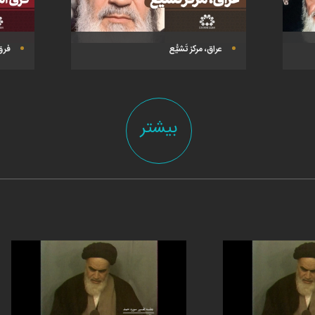
عراق، مرکز تَشیُّع
فرق
بیشتر