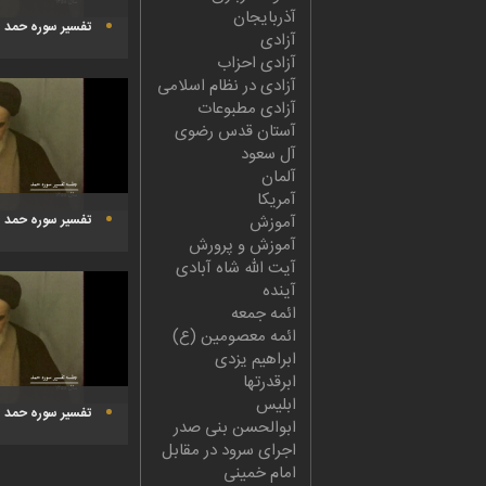
آذربایجان
تفسیر سوره حمد |
آزادی
1394
آزادی احزاب
آزادی در نظام اسلامی
آزادی مطبوعات
آستان قدس رضوی
آل سعود
آلمان
آمریکا
آموزش
تفسیر سوره حمد |
آموزش و پرورش
آیت الله شاه آبادی
آینده
ائمه جمعه
ائمه معصومین (ع)
ابراهیم یزدی
ابرقدرتها
ابلیس
تفسیر سوره حمد | 
ابوالحسن بنی صدر
اجرای سرود در مقابل
امام خمینی