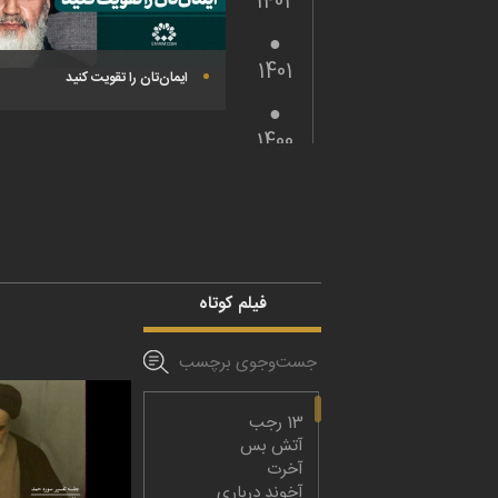
1402
1401
ایمان‌تان را تقویت کنید
1400
1399
1398
فیلم کوتاه
1397
1396
13 رجب
آتش بس
آخرت
1395
آخوند درباری