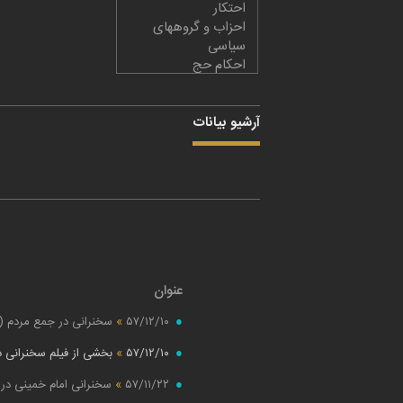
احتکار
احزاب و گروههای
سیاسی
احکام حج
احکام شرع
اختلاف
اختلاف افکنی
آرشیو بیانات
اختلاف نظر
اخلاص
اخلاق
ادعیه و مناجات
ارتش
ارتش شاهنشاهی
ارتش و مردم
اردن
عنوان
ارزشهای انسانی
اساتید دانشگاهی
۵۷/۱۲/۱۰
»
سخنرانی در جمع مردم (ن
استبداد
استعمار
۵۷/۱۲/۱۰
»
بخشی از فیلم سخنرانی د
استقامت در نهضت
استقبال مردم از امام
۵۷/۱۱/۲۲
»
سخنرانی امام خمینی در