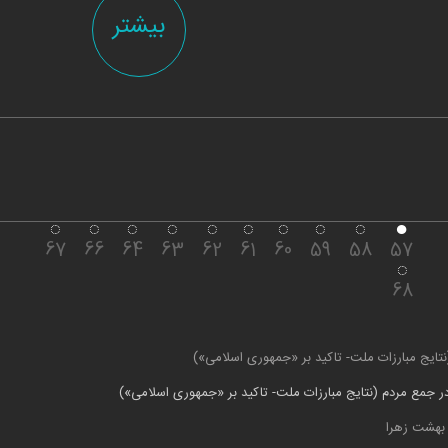
بیشتر
67
66
64
63
62
61
60
59
58
57
68
تایج مبارزات ملت- تاکید بر «جمهوری اسلامی»)
ر جمع مردم (نتایج مبارزات ملت- تاکید بر «جمهوری اسلامی»)
 بهشت زهرا