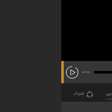
00:00
یین
اشتراک