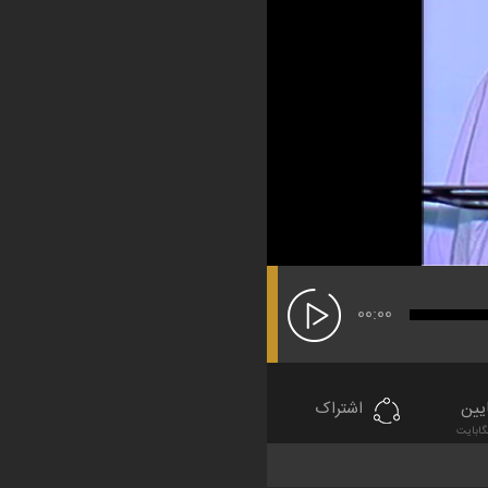
00:00
یین
اشتراک