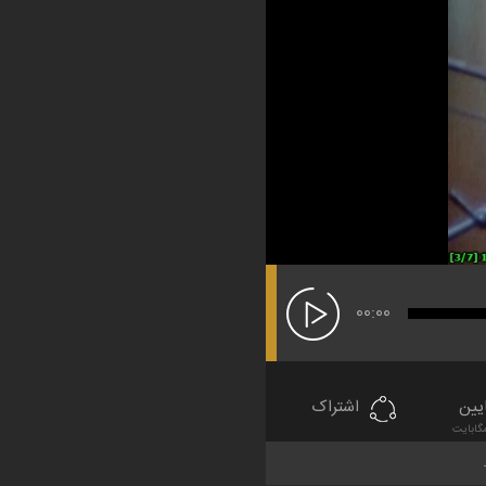
00:00
یین
اشتراک