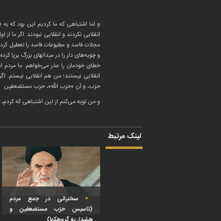
و اما اشتباهی که ما کردیم این بود که به 
انقلابی نکردند و انقلابی نبودند. اگر ما از
مجلات فاسد و مطبوعات فاسد را تعطیل کرده ب
و چوبه‌های دار را در میدانهای بزرگ برپا ک
خطای خودمان را عذر می‌خواهم. ما مردم ان
انقلابی نیستند؛ من هم انقلابی نیستم. اگر م
حزب، و آن «حزب الله»، حزب مستضعفین.
و من توبه می‌کنم از این اشتباهی که کردم، و
لینک مرتبط
سخنرانی در جمع مردم
(تاسیس حزب مستضعفین و
هشدار به گروهکها)